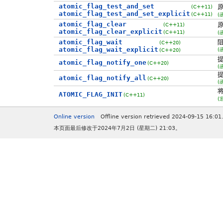
atomic_flag_test_and_set
(C++11)
atomic_flag_test_and_set_explicit
(C++11)
(
atomic_flag_clear
(C++11)
atomic_flag_clear_explicit
(C++11)
(
atomic_flag_wait
(C++20)
atomic_flag_wait_explicit
(
(C++20)
atomic_flag_notify_one
(C++20)
(
atomic_flag_notify_all
(C++20)
(
ATOMIC_FLAG_INIT
(C++11)
(
Online version
Offline version retrieved 2024-09-15 16:01
本页面最后修改于2024年7月2日 (星期二) 21:03。