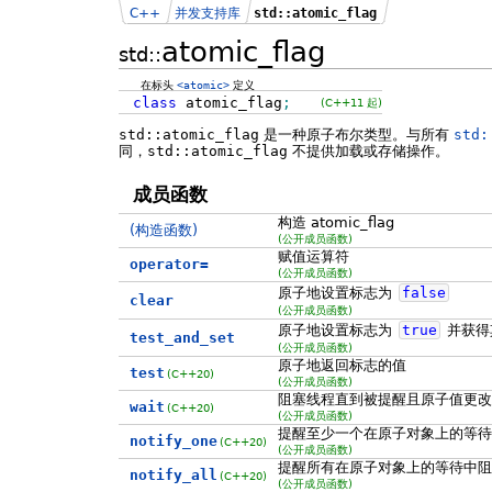
C++
并发支持库
std::atomic_flag
atomic_flag
std::
在标头
<atomic>
定义
class
atomic_flag
;
(C++11 起)
std::atomic_flag
是一种原子布尔类型。与所有
std:
同，
std::atomic_flag
不提供加载或存储操作。
成员函数
构造 atomic_flag
(构造函数)
(公开成员函数)
赋值运算符
operator=
(公开成员函数)
原子地设置标志为
false
clear
(公开成员函数)
原子地设置标志为
true
并获得
test_and_set
(公开成员函数)
原子地返回标志的值
test
(C++20)
(公开成员函数)
阻塞线程直到被提醒且原子值更改
wait
(C++20)
(公开成员函数)
提醒至少一个在原子对象上的等待
notify_one
(C++20)
(公开成员函数)
提醒所有在原子对象上的等待中阻
notify_all
(C++20)
(公开成员函数)