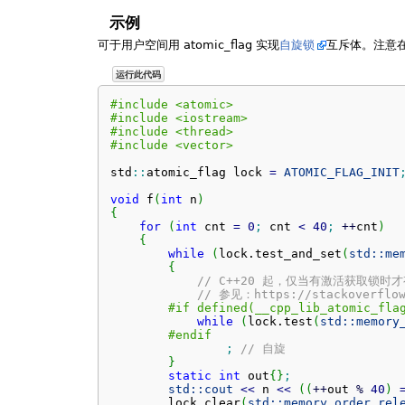
示例
可于用户空间用 atomic_flag 实现
自旋锁
互斥体。注意
运行此代码
#include <atomic>
#include <iostream>
#include <thread>
#include <vector>
std
::
atomic_flag
 lock 
=
ATOMIC_FLAG_INIT
void
 f
(
int
 n
)
{
for
(
int
 cnt 
=
0
;
 cnt 
<
40
;
++
cnt
)
{
while
(
lock.
test_and_set
(
std::
me
{
// C++20 起，仅当有激活获取锁时才有
// 参见：https://stackoverflow
#if defined(__cpp_lib_atomic_fla
while
(
lock.
test
(
std::
memory
#endif
;
// 自旋
}
static
int
 out
{
}
;
std::
cout
<<
 n 
<<
(
(
++
out 
%
40
)
        lock.
clear
(
std::
memory_order_rel