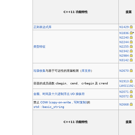
C++11 功能特性
提案
正则表达式库
N1429
N1836
*
N2240
N2244
类型特征
N2255
N2342
N2984
N3142
垃圾收集
与基于可达性的泄漏检测（
库支持
）
N2670
N1913
容器的成员函数
cbegin
、
cend
、
crbegin
及
crend
LWG1192
N2071
金额、时间及十六进制浮点 I/O 操纵符
N2072
禁止
COW (copy-on-write，写时复制)
的
N2668
std::basic_string
C++11 功能特性
提案