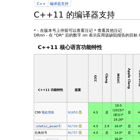
C++
编译器支持
C++11 的编译器支持
*
- 在版本号上停留可以查看注记
*
查看其他注记
DR
nn
- 在 "DR" 后的数字
nn
表示应用该缺陷报告的目标 C+
C++11 核心语言功能特性
Apple Clang
EDG
MSVC
Clang
GCC
C++11 功能特性
提案
19.0
(2015)*
C99
预处理器
N1653
4.3
是
是
4
(部分)*
19.26*
static_assert
N1720
4.3
2.9
16.0*
是
4
右角括号
N1757
4.3
是
14.0*
是
4
16.0*