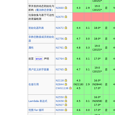
(2015)*
带并发的动态初始化与
19.0
N2660
4.3
2.9
是
Y
析构（
魔法静态变量
）
(2015)*
垃圾收集与基于可达性
N2670
的泄漏检测
初始化器列表
N2672
4.4
3.1
18.0*
是
4
非静态数据成员初始化
N2756
4.7
3.0
18.0*
是
4
器
19.0
属性
N2761
4.8
3.3
是
4
(2015)*
前置
enum
声明
N2764
4.6
3.1
17.0*
是
4
19.0
用户定义的字面量
N2765
4.7
3.1
是
4
(2015)*
N2118
4.3
16.0*
右值引用
N2844
(N2118)
2.9
(N2844)
是
4
CWG1138
4.5
17.0*
N2550
16.0*
Lambda 表达式
N2658
4.5
3.1
(N2658)
是
4
N2927
17.0*
范围 for 循环
N2930
4.6
3.0
17.0*
是
4