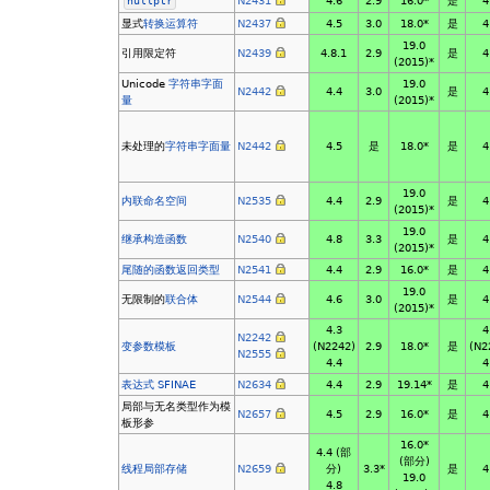
nullptr
N2431
4.6
2.9
16.0*
是
4
显式
转换运算符
N2437
4.5
3.0
18.0*
是
4
19.0
引用限定符
N2439
4.8.1
2.9
是
4
(2015)*
Unicode
字符串字面
19.0
N2442
4.4
3.0
是
4
量
(2015)*
未处理的
字符串字面量
N2442
4.5
是
18.0*
是
4
19.0
内联命名空间
N2535
4.4
2.9
是
4
(2015)*
19.0
继承构造函数
N2540
4.8
3.3
是
4
(2015)*
尾随的函数返回类型
N2541
4.4
2.9
16.0*
是
4
19.0
无限制的
联合体
N2544
4.6
3.0
是
4
(2015)*
4.3
4
N2242
变参数模板
(N2242)
2.9
18.0*
是
(N2
N2555
4.4
4
表达式 SFINAE
N2634
4.4
2.9
19.14*
是
4
局部与无名类型作为模
N2657
4.5
2.9
16.0*
是
4
板形参
16.0*
4.4 (部
(部分)
线程局部存储
N2659
分)
3.3*
是
4
19.0
4.8