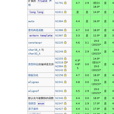
扩展的
friend
声
N1791
4.7
2.9
(部分)
是
4
明
18.0*
long
long
N1811
是
是
14.0*
是
auto
N1984
4.4
是
16.0*
是
3
委托构造函数
N1986
4.7
3.0
18.0*
是
4
extern
template
N1987
3.3
是
12.0*
是
3
19.0
constexpr
N2235
4.6
3.1
是
4
(2015)*
char16_t
与
19.0
N2249
4.4
2.9
是
4
char32_t
(2015)*
N2255
14.0*
4.3*
N2518
*
(部分)*
类型特征
的编译器支持
4.8*
3.0
是
4
N2984
19.0
5
N3142
(2015)*
模板别名
N2258
4.7
3.0
18.0*
是
4
19.0
alignas
N2341
4.8
3.0
是
4
(2015)*
19.0
alignof
N2341
4.5
2.9
是
4
(2015)*
默认化与被删除的函数
N2346
4.4
3.0
18.0*
是
4
强类型
enum
N2347
4.4
2.9
17.0*
是
4
原子操作
N2427
4.4
3.1
17.0*
是
Y