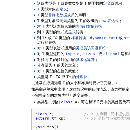
返回类型是
T
或参数类型是
T
的函数的
定义
或调用；
T
类型对象的
定义
;
T
类型
非静态数据成员
的声明；
T
类型对象或元素类型为
T
的数组的
new
表达式
；
对
T
类型泛左值实施的
左值到右值转换
；
到
T
类型的
隐式
或
显式
转换；
到
T*
或
T&
类型的
标准转换
、
dynamic_cast
或
st
进行的转换；
对
T
类型表达式运用的
类成员访问运算符
；
对
T
类型运用的
typeid
、
sizeof
或
alignof
运算
对指向
T
的指针运用的
算术运算符
；
带有基类
T
的类的定义；
对
T
类型的左值的赋值；
类型是
T
、
T&
或
T*
的
处理块
。
（通常在必须知道
T
的大小和布局时要求它完整。）
如果翻译单元中出现了这些情况中的任何情况，该类型的定
不完整定义的对象类型可以变完整：
类类型（例如
class
X
）可在翻译单元中的某处视为
class
 X
;
// X 的声明，尚未提供
extern
 X
*
 xp
;
// xp 是指向不完整类
void
 foo
(
)