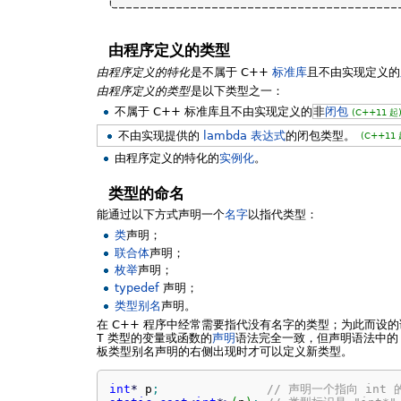
由程序定义的类型
由程序定义的特化
是不属于 C++
标准库
且不由实现定义的
由程序定义的类型
是以下类型之一：
不属于 C++ 标准库且不由实现定义的
非
闭包
(C++11 起
不由实现提供的
lambda 表达式
的闭包类型。
(C++11 
由程序定义的特化的
实例化
。
类型的命名
能通过以下方式声明一个
名字
以指代类型：
类
声明；
联合体
声明；
枚举
声明；
typedef
声明；
类型别名
声明。
在 C++ 程序中经常需要指代没有名字的类型；为此而设
T
类型的变量或函数的
声明
语法完全一致，但声明语法中
板类型别名声明的右侧出现时才可以定义新类型。
int
*
 p
;
// 声明一个指向 int 