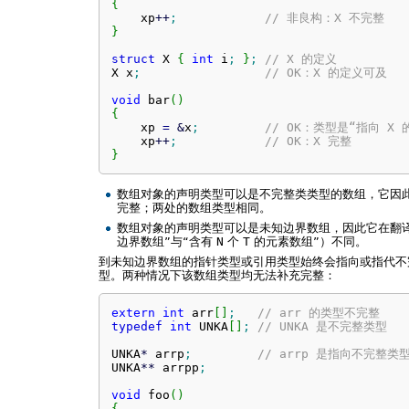
{
    xp
++
;
// 非良构：X 不完整
}
struct
 X 
{
int
 i
;
}
;
// X 的定义
X x
;
// OK：X 的定义可及
void
 bar
(
)
{
    xp 
=
&
x
;
// OK：类型是“指向 X 
    xp
++
;
// OK：X 完整
}
数组对象的声明类型可以是不完整类类型的数组，它因
完整；两处的数组类型相同。
数组对象的声明类型可以是未知边界数组，因此它在翻
边界数组”与“含有
N
个
T
的元素数组”）不同。
到未知边界数组的指针类型或引用类型始终会指向或指代
型。两种情况下该数组类型均无法补充完整：
extern
int
 arr
[
]
;
// arr 的类型不完整
typedef
int
 UNKA
[
]
;
// UNKA 是不完整类型
UNKA
*
 arrp
;
// arrp 是指向不完整类
UNKA
**
 arrpp
;
void
 foo
(
)
{