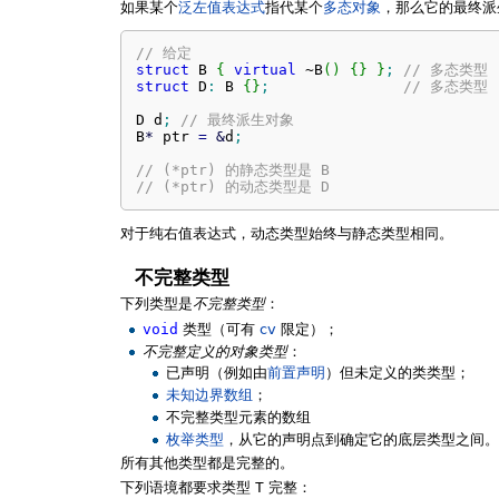
如果某个
泛左值表达式
指代某个
多态对象
，那么它的最终派
// 给定
struct
 B 
{
virtual
 ~B
(
)
{
}
}
;
// 多态类型
struct
 D
:
 B 
{
}
;
// 多态类型
D d
;
// 最终派生对象
B
*
 ptr 
=
&
d
;
// (*ptr) 的静态类型是 B
// (*ptr) 的动态类型是 D
对于纯右值表达式，动态类型始终与静态类型相同。
不完整类型
下列类型是
不完整类型
：
void
类型（可有
cv
限定）；
不完整定义的对象类型
：
已声明（例如由
前置声明
）但未定义的类类型；
未知边界数组
；
不完整类型元素的数组
枚举类型
，从它的声明点到确定它的底层类型之间。
所有其他类型都是完整的。
下列语境都要求类型
T
完整：