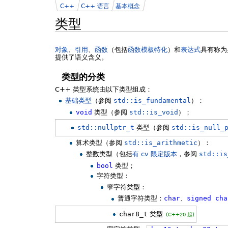
C++
C++ 语言
基本概念
类型
对象
、
引用
、
函数
（包括
函数模板特化
）和
表达式
具有称为
提供了语义含义。
类型的分类
C++ 类型系统由以下类型组成：
基础类型
（参阅
std::is_fundamental
）：
void
类型（参阅
std::is_void
）；
std::nullptr_t
类型（参阅
std::is_null_
算术类型（参阅
std::is_arithmetic
）：
整数类型（包括
有 cv 限定版本
，参阅
std::is
bool
类型；
字符类型：
窄字符类型：
普通字符类型：
char
、
signed
cha
char8_t
类型
(C++20 起)