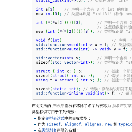
static_cast
<
int
*
>
(
p
)
;
// 类型标识是 "int*"
int
 a
[
3
]
;
// 声明一个含有 3 个 int 的数组
new 
int
[
3
]
;
// 类型标识是 "int[3]"（称作 n
int
(
*
(
*
x
[
2
]
)
(
)
)
[
3
]
;
// 声明一个含有 
// 这些函数指针指
new 
(
int
(
*
(
*
[
2
]
)
(
)
)
[
3
]
)
;
// 类型标识是 "int
void
 f
(
int
)
;
// 声明一
std::
function
<
void
(
int
)
>
 x 
=
 f
;
// 类型模
std::
function
<
auto
(
int
)
-
>
void
>
 y 
=
 f
;
std::
vector
<
int
>
 v
;
// 声明一个含有 in
sizeof
(
std::
vector
<
int
>
)
;
// 类型标识为 "std
struct
{
int
 x
;
}
 b
;
// 创建一个
sizeof
(
struct
{
int
 x
;
}
)
;
// 错误：不能
using
 t 
=
struct
{
int
 x
;
}
;
// 创建一个
sizeof
(
static
int
)
;
// 错误：存储类说明符不
std::
function
<
inline
void
(
int
)
>
 f
;
// 
声明文法的
声明符
部分在移除了名字后被称为
抽象声明符
类型标识可用于下列情形：
指定
转型表达式
中的目标类型；
作为
sizeof
、
alignof
、
alignas
、
new
和
typei
在
类型别名
声明的右侧；