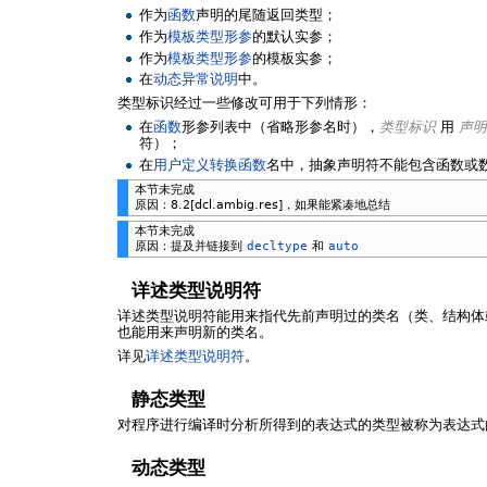
作为
函数
声明的尾随返回类型；
作为
模板类型形参
的默认实参；
作为
模板类型形参
的模板实参；
在
动态异常说明
中。
类型标识经过一些修改可用于下列情形：
在
函数
形参列表中（省略形参名时），
类型标识
用
声
符）；
在
用户定义转换函数
名中，抽象声明符不能包含函数或
本节未完成
原因：8.2[dcl.ambig.res]，如果能紧凑地总结
本节未完成
原因：提及并链接到
decltype
和
auto
详述类型说明符
详述类型说明符能用来指代先前声明过的类名（类、结构体
也能用来声明新的类名。
详见
详述类型说明符
。
静态类型
对程序进行编译时分析所得到的表达式的类型被称为表达式
动态类型