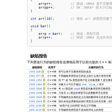
    arrp
++
;
// 错误：UNKA 是不完整
    arrpp
++
;
// OK：UNKA* 的大小已知
}
int
 arr
[
10
]
;
// 现在 arr 的类型完整
void
 bar
(
)
{
    arrp 
=
&
arr
;
// 错误：类型不同
    arrp
++
;
// 错误：UNKA 无法补充
}
缺陷报告
下列更改行为的缺陷报告追溯地应用于以前出版的 C++ 标
缺陷报告
应用于
出版时的行为
CWG 328
C++98
类可以有不完整类类型的成员
CWG 977
C++98
不明确枚举类型在它的定义的什么地方变得完整
CWG 1352
C++98
到
T*
或
T&
类型的用户定义转换需要
T
是完整
CWG 1464
C++98
对象大小可以不能以
std::size_t
表示
CWG 2006
C++98
有 cv 限定的
void
类型是对象类型和完整类型
CWG 2448
C++98
只有无 cv 限定的类型可以是整数和浮点类型
CWG 2630
C++98
不明确类在自身的定义出现的翻译单元外是否会
CWG 2643
C++98
指向未知边界数组的指针类型无法补充完整（但
LWG 2139
C++98
“由用户定义的类型”的含义不明确
LWG 3119
C++11
不明确闭包类型是不是由程序定义的类型