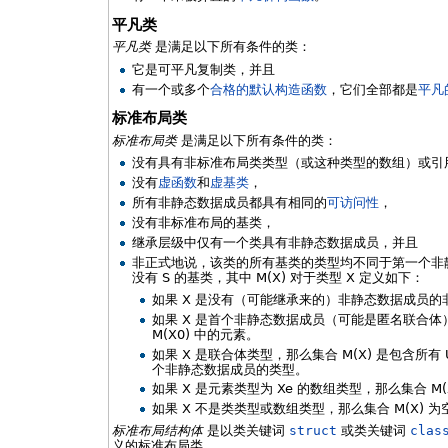
平凡类
平凡类
是满足以下所有条件的类：
它是可平凡复制类，并且
有一个或多个
合格的默认构造函数
，它们全部都是
平凡
标准布局类
标准布局类
是满足以下所有条件的类：
没有具有非标准布局类类型（或这种类型的数组）或引
没有
虚函数
和
虚基类
，
所有非静态数据成员都具有相同的
可访问性
，
没有非标准布局的基类，
继承层级中仅有一个类具有非静态数据成员，并且
非正式地说，该类的所有基类的类型均不同于第一个非静态
没有 S 的基类，其中 M(X) 对于类型 X 定义如下：
如果 X 是没有（可能继承来的）非静态数据成员的非
如果 X 是首个非静态数据成员（可能是匿名联合体）具
M(X0) 中的元素。
如果 X 是联合体类型，那么集合 M(X) 是包含所有 Ui
个非静态数据成员的类型。
如果 X 是元素类型为 Xe 的数组类型，那么集合 M(X)
如果 X 不是类类型或数组类型，那么集合 M(X) 为
标准布局结构体
是以类关键词
struct
或类关键词
clas
义的标准布局类。