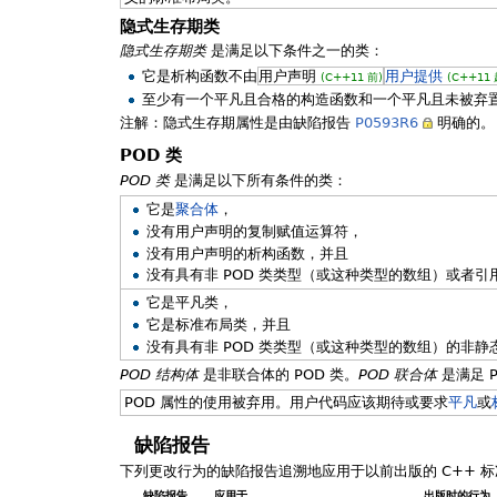
隐式生存期类
隐式生存期类
是满足以下条件之一的类：
它是析构函数不由
用户声明
用户提供
(C++11 前)
(C++11 
至少有一个平凡且合格的构造函数和一个平凡且未被弃
注解：隐式生存期属性是由缺陷报告
P0593R6
明确的。
POD 类
POD 类
是满足以下所有条件的类：
它是
聚合体
，
没有用户声明的复制赋值运算符，
没有用户声明的析构函数，并且
没有具有非 POD 类类型（或这种类型的数组）或者
它是平凡类，
它是标准布局类，并且
没有具有非 POD 类类型（或这种类型的数组）的非静
POD 结构体
是非联合体的 POD 类。
POD 联合体
是满足 
POD 属性的使用被弃用。用户代码应该期待或要求
平凡
或
缺陷报告
下列更改行为的缺陷报告追溯地应用于以前出版的 C++ 标
缺陷报告
应用于
出版时的行为