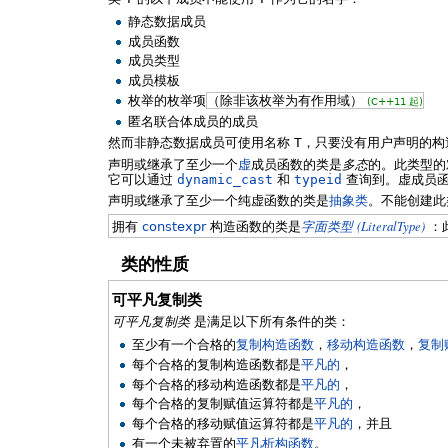
静态数据成员
成员函数
成员类型
成员模板
枚举的枚举项
（除非该枚举为有作用域）
(C++11 起)
匿名联合体成员的成员
然而非静态数据成员可使用名称
T
，只要没有用户声明的构
声明或继承了至少一个
虚
成员函数的类是
多态
的。此类型的
它可以通过
dynamic_cast
和
typeid
查询到。虚成员函
声明或继承了至少一个纯虚函数的类是
抽象类
。不能创建此
(LiteralType)
拥有
constexpr
构造函数的类是
字面类型
：
类的性质
可平凡复制类
可平凡复制类
是满足以下所有条件的类：
至少有一个合格的
复制构造函数
，
移动构造函数
，
复制
每个合格的复制构造函数都是
平凡的
，
每个合格的移动构造函数都是
平凡的
，
每个合格的复制赋值运算符都是
平凡的
，
每个合格的移动赋值运算符都是
平凡的
，并且
有一个未被弃置的
平凡析构函数
。