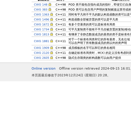
CWG 148
C++98
POD 类不能包含指向成员的指针，即使它们自身
CWG 383
C++98
POD 类可以包含用户声明的复制赋值运算符或
CWG 1363
C++11
同时有平凡和不平凡的默认构造函数的类可以是
CWG 1496
C++11
构造函数全部被弃置的类可以是平凡类
CWG 1672
C++11
有多个空基类的类可以是标准布局类
CWG 1734
C++11
可平凡复制类不能有不平凡但被弃置的复制/移动
CWG 1813
C++11
有继承了非静态数据成员的基类的类不是标准布
对于一个标准布局类和它的所有基类，无名位域
CWG 1881
C++11
可以在声明了所有数据成员的类以外的类声明
CWG 1909
C++98
成员模板的名字可以和它的类名相同
CWG 2120
C++11
在确定标准布局类时，M(X) 的定义没有考虑
CWG 2605
C++98
隐式生存期类的析构函数可以由用户提供
Online version
Offline version retrieved 2024-09-15 16:01
本页面最后修改于2023年12月24日 (星期日) 20:28。