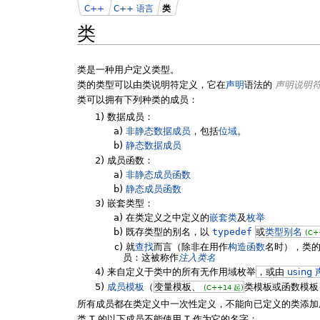
C++
C++ 语言
类
类
类是一种用户定义类型。
类的类型可以由类说明符定义，它在
声明
语法的
声明说明
类可以拥有下列种类的成员：
1)
数据成员：
a)
非静态数据成员
，包括
位域
。
b)
静态数据成员
2)
成员函数：
a)
非静态成员函数
b)
静态成员函数
3)
嵌套类型：
a)
在类定义之中定义的
嵌套类
及
枚举
b)
既存类型的别名，以
typedef
或
类型别名
(C+
c)
就
查找
而言（除非在用作
构造函数
名时），类
员：这被称作
注入类名
4)
来自定义于类中的所有无作用域枚举
，或由
using
5)
成员模板
（
变量模板、
类模板或函数模板）可
(C++14 起)
所有成员都在类定义中一次性定义，不能向已定义的类添加
类
T
的以下成员不能使用
T
作为它的名字：