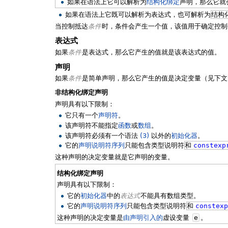
如果在语法上它可以解析为
结构化绑定
声明，那么它就
如果在语法上它既可以解析为表达式，也可解析为
结构
当控制抵达
条件
时，条件会产生一个值，该值用于确定控制
表达式
如果
条件
是表达式，那么它产生的值就是该表达式的值。
声明
如果
条件
是简单声明，那么它产生的值是决定变量（见下文
非结构化绑定声明
声明具有以下限制：
它只有一个
声明符
。
该声明符不能指定
函数
或
数组
。
该声明符必须有一个语法
(3)
以外的
初始化器
。
它的
声明说明符序列
只能包含类型说明符
和
constexp
这种声明的决定变量就是它声明的变量。
结构化绑定声明
声明具有以下限制：
它的
初始化器
中的
表达式
不能具有数组类型。
它的
声明说明符序列
只能包含类型说明符
和
constex
这种声明的决定变量是
由声明引入的
虚设变量
e
。