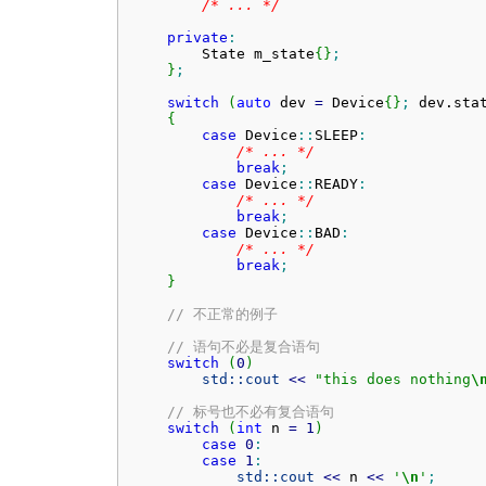
/* ... */
private
:
        State m_state
{
}
;
}
;
switch
(
auto
 dev 
=
 Device
{
}
;
 dev.
sta
{
case
 Device
::
SLEEP
:
/* ... */
break
;
case
 Device
::
READY
:
/* ... */
break
;
case
 Device
::
BAD
:
/* ... */
break
;
}
// 不正常的例子
// 语句不必是复合语句
switch
(
0
)
std::
cout
<<
"this does nothing
\
// 标号也不必有复合语句
switch
(
int
 n 
=
1
)
case
0
:
case
1
:
std::
cout
<<
 n 
<<
'
\n
'
;