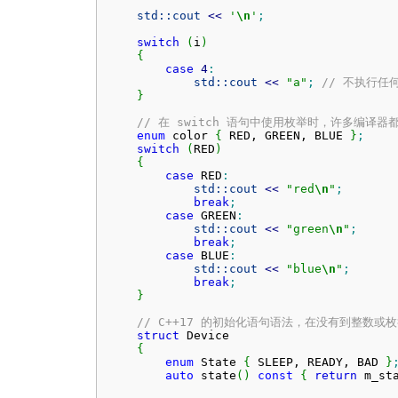
std::
cout
<<
'
\n
'
;
switch
(
i
)
{
case
4
:
std::
cout
<<
"a"
;
// 不执行任
}
// 在 switch 语句中使用枚举时，许多编译
enum
 color 
{
 RED, GREEN, BLUE 
}
;
switch
(
RED
)
{
case
 RED
:
std::
cout
<<
"red
\n
"
;
break
;
case
 GREEN
:
std::
cout
<<
"green
\n
"
;
break
;
case
 BLUE
:
std::
cout
<<
"blue
\n
"
;
break
;
}
// C++17 的初始化语句语法，在没有到整数
struct
 Device

{
enum
 State 
{
 SLEEP, READY, BAD 
}
auto
 state
(
)
const
{
return
 m_st