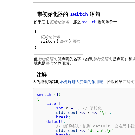
带初始化器的
switch
语句
如果使用
初始化语句
，那么
switch
语句等价于
{
初始化语句
switch
(
条件
)
语句
}
但
初始化语句
所声明的名字（如果
初始化语句
是声明）和
域也是
语句
的作用域。
注解
因为控制转移时
不允许进入变量的作用域
，所以如果在
语句
switch
(
1
)
{
case
1
:
int
 x 
=
0
;
// 初始化
std::
cout
<<
 x 
<<
'
\n
'
;
break
;
default
:
// 编译错误：跳到 default: 会在尚未
std::
cout
<<
"default
\n
"
;