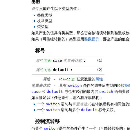
类型
条件
只能产生以下类型的值：
整数类型
枚举类型
类类型
如果产生的值具有类类型，那么它会按语境转换到整数或枚
如果（可能经转换的）类型适用
整数提升
，那么产生的值会
标号
属性
case
常量表达式
:
(1)
(可选)
属性
default
:
(2)
(可选)
属性
-
任意数量的
属性
(C++11 起)
常量表达式
-
具有
switch
条件的调整后类型的
经转换
case
和
default
与包围它们的最内层
switch
语句关联
如果满足以下任意条件，那么程序非良构：
一个
switch
语句与
常量表达式
在转换后具有相同值
一个
switch
语句与多个
default
标号关联。
控制流转移
当某个
switch
语句的条件产生了一个（可能经转换的）