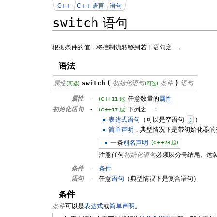
C++
C++ 语言
语句
switch
语句
根据条件的值，将控制流转移到若干语句之一。
语法
属性
switch
(
初始化语句
条件
)
语句
(可选)
(可选)
属性
-
任意数量的
属性
(C++11 起)
初始化语句
-
下列之一：
(C++17 起)
表达式语句
（可以是空语句
;
）
简单声明
，典型情况下是带初始化器的
一条
别名声明
(C++23 起)
注意任何
初始化语句
必须以分号结尾。这
条件
-
条件
语句
-
任意
语句
（典型情况下是复合语句）
条件
条件
可以是
表达式
或
简单声明
。