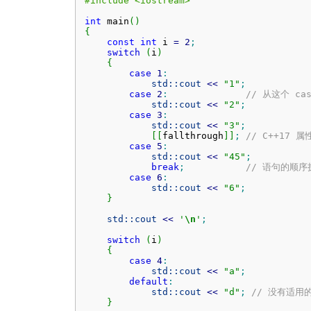
#include <iostream>
int
 main
(
)
{
const
int
 i 
=
2
;
switch
(
i
)
{
case
1
:
std::
cout
<<
"1"
;
case
2
:
// 从这个 c
std::
cout
<<
"2"
;
case
3
:
std::
cout
<<
"3"
;
[
[
fallthrough
]
]
;
// C++17
case
5
:
std::
cout
<<
"45"
;
break
;
// 语句的顺
case
6
:
std::
cout
<<
"6"
;
}
std::
cout
<<
'
\n
'
;
switch
(
i
)
{
case
4
:
std::
cout
<<
"a"
;
default
:
std::
cout
<<
"d"
;
// 没有适用
}