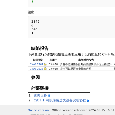
}
输出：
2345

d

red

1
缺陷报告
下列更改行为的缺陷报告追溯地应用于以前出版的 C++ 标
缺陷报告
应用于
出版时的行为
CWG 1767
C++98
具有不适用整数提升的类型的
条件
无法被提升
CWG 2629
C++98
条件
可以是浮点变量的声明
参阅
外部链接
1.
达夫设备
2.
C/C++ 可以使用达夫设备实现协程
Online version
Offline version retrieved 2024-09-15 16:01