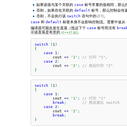
如果该值与某个关联的
case
标号常量的值相同，那么
否则，如果存在关联的
default
标号，那么控制会传
否则，不会执行该
switch
语句中的
语句
。
case
和
default
标签本身不会影响控制流。需要中途从
编译器可能在发生直落（抵达下个
case
标号而没有
brea
示该直落是有意的
。
(C++17 起)
switch
(
1
)
{
case
1
:
        cout 
<<
'1'
;
// 打印 "1",
case
2
:
        cout 
<<
'2'
;
// 然后打印 "2"
}
switch
(
1
)
{
case
1
:
        cout 
<<
'1'
;
// 打印 "1"
break
;
// 然后退出 switch
case
2
:
        cout 
<<
'2'
;
break
;
}