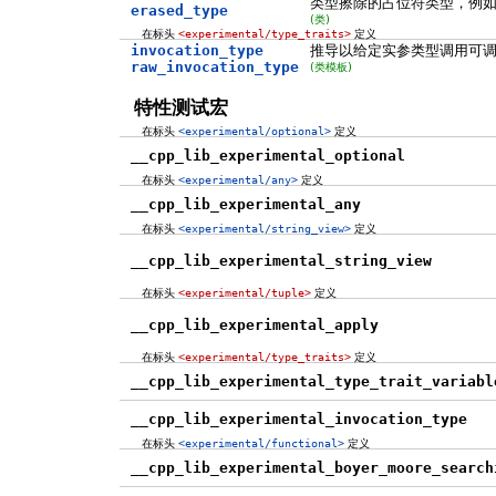
类型擦除的占位符类型，例
erased_type
(类)
在标头
<experimental/type_traits>
定义
invocation_type
推导以给定实参类型调用可
raw_invocation_type
(类模板)
特性测试宏
在标头
<experimental/optional>
定义
__cpp_lib_experimental_optional
在标头
<experimental/any>
定义
__cpp_lib_experimental_any
在标头
<experimental/string_view>
定义
__cpp_lib_experimental_string_view
在标头
<experimental/tuple>
定义
__cpp_lib_experimental_apply
在标头
<experimental/type_traits>
定义
__cpp_lib_experimental_type_trait_variabl
__cpp_lib_experimental_invocation_type
在标头
<experimental/functional>
定义
__cpp_lib_experimental_boyer_moore_search