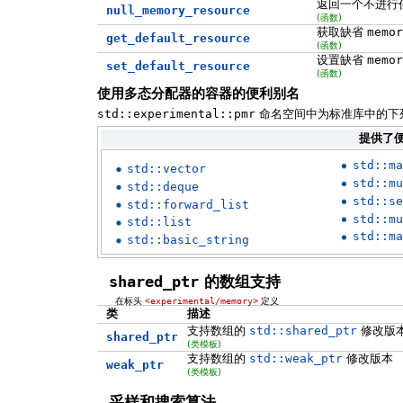
返回一个不进行
null_memory_resource
(函数)
获取缺省
memor
get_default_resource
(函数)
设置缺省
memor
set_default_resource
(函数)
使用多态分配器的容器的便利别名
std::experimental::pmr
命名空间中为标准库中的下
提供了
std::ma
std::vector
std::mu
std::deque
std::se
std::forward_list
std::mu
std::list
std::ma
std::basic_string
shared_ptr
的数组支持
在标头
<experimental/memory>
定义
类
描述
支持数组的
std::shared_ptr
修改版
shared_ptr
(类模板)
支持数组的
std::weak_ptr
修改版本
weak_ptr
(类模板)
采样和搜索算法