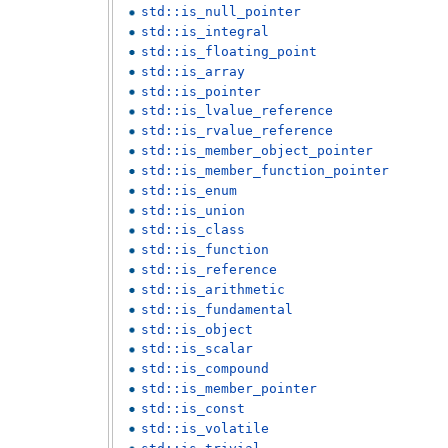
std::is_null_pointer
std::is_integral
std::is_floating_point
std::is_array
std::is_pointer
std::is_lvalue_reference
std::is_rvalue_reference
std::is_member_object_pointer
std::is_member_function_pointer
std::is_enum
std::is_union
std::is_class
std::is_function
std::is_reference
std::is_arithmetic
std::is_fundamental
std::is_object
std::is_scalar
std::is_compound
std::is_member_pointer
std::is_const
std::is_volatile