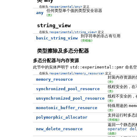
在标头
<experimental/any>
定义
任何类型单个值的类型安全容器
any
(类)
string_view
在标头
<experimental/string_view>
定义
到字符串的非占有引用
basic_string_view
(类模板)
类型擦除及多态分配器
多态分配器与内存资源
此节中的实体声明于
std::experimental::pmr
命名空
在标头
<experimental/memory_resource>
定义
封装内存资源的
memory_resource
(类)
线程安全的，在
synchronized_pool_resource
(类)
线程不安全的，
unsynchronized_pool_resource
(类)
特殊用途的
mem
monotonic_buffer_resource
(类)
支持运行时多态
polymorphic_allocator
(类模板)
返回一个静态的
new_delete_resource
operator del
(函数)