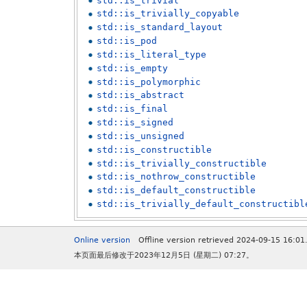
std::is_trivial
std::is_trivially_copyable
std::is_standard_layout
std::is_pod
std::is_literal_type
std::is_empty
std::is_polymorphic
std::is_abstract
std::is_final
std::is_signed
std::is_unsigned
std::is_constructible
std::is_trivially_constructible
std::is_nothrow_constructible
std::is_default_constructible
std::is_trivially_default_constructibl
Online version
Offline version retrieved 2024-09-15 16:01
本页面最后修改于2023年12月5日 (星期二) 07:27。