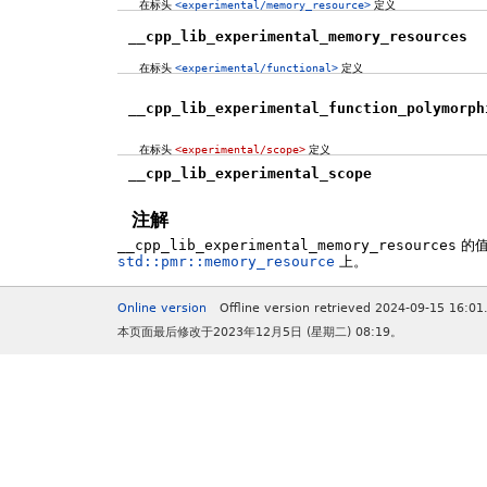
在标头
<experimental/memory_resource>
定义
__cpp_lib_experimental_memory_resources
在标头
<experimental/functional>
定义
__cpp_lib_experimental_function_polymorph
在标头
<experimental/scope>
定义
__cpp_lib_experimental_scope
注解
__cpp_lib_experimental_memory_resources
的值
std::pmr::memory_resource
上。
Online version
Offline version retrieved 2024-09-15 16:01
本页面最后修改于2023年12月5日 (星期二) 08:19。