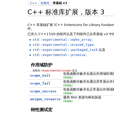
C++
实验性
库基础 v3
C++ 标准库扩展，版本 3
C++ 库基础扩展 (C++ Extensions for Library Funda
件。
已并入 C++17/20 的组件以及下列组件已从库基础 v3 
std::experimental::make_array
、
std::experimental::erased_type
、
std::experimental::packaged_task
以及
std::experimental::promise
。
作用域防护
在标头
<experimental/scope>
定义
包装函数对象并在退出作用域时调
scope_exit
(类模板)
包装函数对象并在通过异常退出作
scope_fail
(类模板)
包装函数对象并在正常退出作用域
scope_success
(类模板)
通用 RAII 资源句柄包装器
unique_resource
(类模板)
特性测试宏