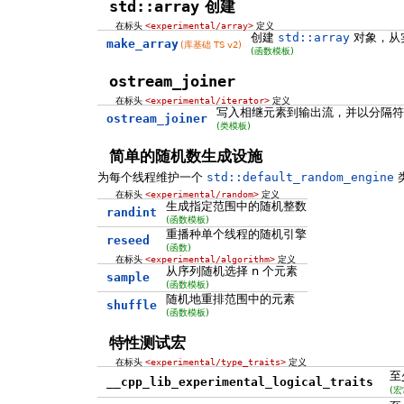
std::array
创建
在标头
<experimental/array>
定义
创建
std::array
对象，从
make_array
(库基础 TS v2)
(函数模板)
ostream_joiner
在标头
<experimental/iterator>
定义
写入相继元素到输出流，并以分隔符
ostream_joiner
(类模板)
简单的随机数生成设施
为每个线程维护一个
std::default_random_engine
在标头
<experimental/random>
定义
生成指定范围中的随机整数
randint
(函数模板)
重播种单个线程的随机引擎
reseed
(函数)
在标头
<experimental/algorithm>
定义
从序列随机选择 n 个元素
sample
(函数模板)
随机地重排范围中的元素
shuffle
(函数模板)
特性测试宏
在标头
<experimental/type_traits>
定义
至
__cpp_lib_experimental_logical_traits
(宏