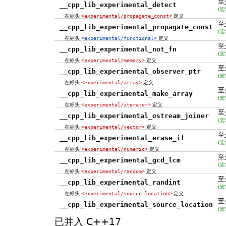
至
__cpp_lib_experimental_detect
(宏
在标头
<experimental/propagate_const>
定义
至
__cpp_lib_experimental_propagate_const
(宏
在标头
<experimental/functional>
定义
至
__cpp_lib_experimental_not_fn
(宏
在标头
<experimental/memory>
定义
至
__cpp_lib_experimental_observer_ptr
(宏
在标头
<experimental/array>
定义
至
__cpp_lib_experimental_make_array
(宏
在标头
<experimental/iterator>
定义
至
__cpp_lib_experimental_ostream_joiner
(宏
在标头
<experimental/vector>
定义
至
__cpp_lib_experimental_erase_if
(宏
在标头
<experimental/numeric>
定义
至
__cpp_lib_experimental_gcd_lcm
(宏
在标头
<experimental/random>
定义
至
__cpp_lib_experimental_randint
(宏
在标头
<experimental/source_location>
定义
至
__cpp_lib_experimental_source_location
(宏
已并入 C++17