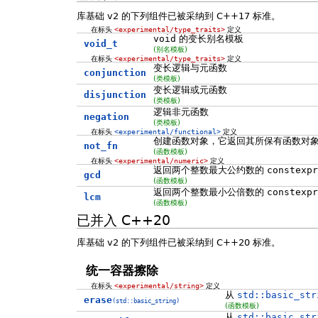
库基础 v2 的下列组件已被采纳到 C++17 标准。
在标头
<experimental/type_traits>
定义
void
的变长别名模板
void_t
(别名模板)
在标头
<experimental/type_traits>
定义
变长逻辑与元函数
conjunction
(类模板)
变长逻辑或元函数
disjunction
(类模板)
逻辑非元函数
negation
(类模板)
在标头
<experimental/functional>
定义
创建函数对象，它返回其所保有函数对
not_fn
(函数模板)
在标头
<experimental/numeric>
定义
返回两个整数最大公约数的
constexpr
gcd
(函数模板)
返回两个整数最小公倍数的
constexpr
lcm
(函数模板)
已并入 C++20
库基础 v2 的下列组件已被采纳到 C++20 标准。
统一容器擦除
在标头
<experimental/string>
定义
从
std::basic_str
erase
(std::basic_string)
(函数模板)
从
std::basic_str