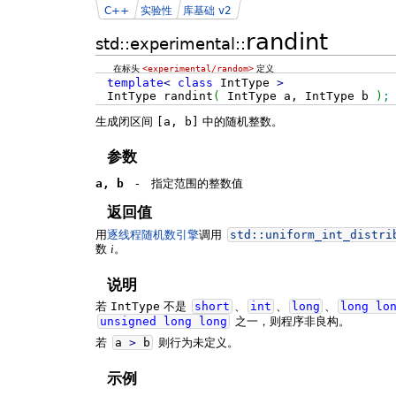
C++
实验性
库基础 v2
randint
std::experimental::
在标头
<experimental/random>
定义
template
<
class
IntType
>
IntType randint
(
IntType a, IntType b
)
;
生成闭区间
[a, b]
中的随机整数。
参数
a, b
-
指定范围的整数值
返回值
用
逐线程随机数引擎
调用
std::
uniform_int_distri
数
。
i
说明
若
IntType
不是
short
、
int
、
long
、
long
lo
unsigned
long
long
之一，则程序非良构。
若
a
>
b
则行为未定义。
示例