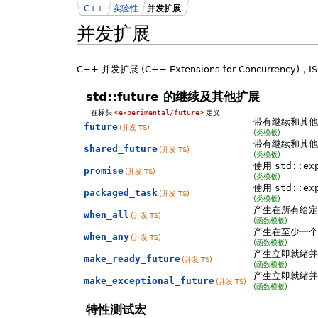
C++
实验性
并发扩展
并发扩展
C++ 并发扩展 (C++ Extensions for Concurrency
std::future 的继续及其他扩展
在标头
<experimental/future>
定义
带有继续和其
future
(并发 TS)
(类模板)
带有继续和其
shared_future
(并发 TS)
(类模板)
使用
std::ex
promise
(并发 TS)
(类模板)
使用
std::ex
packaged_task
(并发 TS)
(类模板)
产生在所有给
when_all
(并发 TS)
(函数模板)
产生在至少一个给定 
when_any
(并发 TS)
(函数模板)
产生立即就绪并保
make_ready_future
(并发 TS)
(函数模板)
产生立即就绪并保
make_exceptional_future
(并发 TS)
(函数模板)
特性测试宏