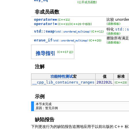
(公开成员函数)
非成员函数
operator==
比较 unorde
(C++11)
operator!=
(函数模板)
(C++11)
(C++20 中移除)
特化
std::s
std::swap
(C++11)
(std::unordered_multimap)
(函数模板)
擦除所有满足
erase_if
(C++20)
(std::unordered_multimap)
(函数模板)
(C++17 起)
推导指引
注解
功能特性测试
宏
值
标准
__cpp_lib_containers_ranges
202202L
(C++23)
示例
本节未完成
原因：暂无示例
缺陷报告
下列更改行为的缺陷报告追溯地应用于以前出版的 C++ 标