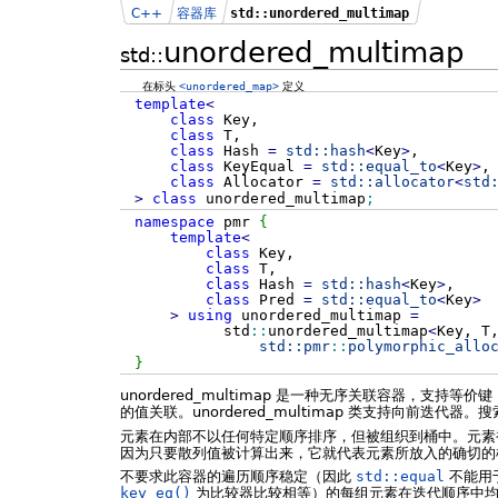
C++
容器库
std::unordered_multimap
unordered_multimap
std::
在标头
<unordered_map>
定义
template
<
class
Key,
class
T,
class
Hash
=
std::
hash
<
Key
>
,
class
KeyEqual
=
std::
equal_to
<
Key
>
,
class
Allocator
=
std::
allocator
<
std
>
class
unordered_multimap
;
namespace
pmr
{
template
<
class
Key,
class
T,
class
Hash
=
std::
hash
<
Key
>
,
class
Pred
=
std::
equal_to
<
Key
>
>
using
unordered_multimap
=
std
::
unordered_multimap
<
Key, T
std::
pmr
::
polymorphic_allo
}
unordered_multimap 是一种无序关联容器，支持等价
的值关联。unordered_multimap 类支持向前迭
元素在内部不以任何特定顺序排序，但被组织到桶中。元素
因为只要散列值被计算出来，它就代表元素所放入的确切的
不要求此容器的遍历顺序稳定（因此
std::equal
不能用
key_eq()
为比较器比较相等）的每组元素在迭代顺序中