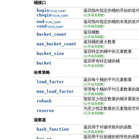
桶接口
begin
返回指向指定的桶的开始的迭
(size_type)
cbegin
(公开成员函数)
(size_type)
end
返回指向指定的桶的末尾的迭
(size_type)
cend
(公开成员函数)
(size_type)
返回桶数
bucket_count
(公开成员函数)
返回桶的最大数量
max_bucket_count
(公开成员函数)
返回特定的桶中的元素数量
bucket_size
(公开成员函数)
返回带有特定键的桶
bucket
(公开成员函数)
哈希策略
返回每个桶的平均元素数量
load_factor
(公开成员函数)
管理每个桶的平均元素数量的
max_load_factor
(公开成员函数)
预留至少指定数量的桶并重新
rehash
(公开成员函数)
为至少指定数量的元素预留空
reserve
(公开成员函数)
观察器
返回用于对键求散列的函数
hash_function
(公开成员函数)
返回用于比较键的相等性的函
key_eq