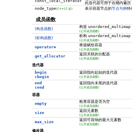
const_local_iterator
此迭代器可用于在桶内遍历
node_type
表示容器节点的
节点句柄
特
(C++17 起)
成员函数
构造
unordered_multimap
(构造函数)
(公开成员函数)
析构
unordered_multimap
(析构函数)
(公开成员函数)
将值赋给容器
operator=
(公开成员函数)
返回关联的分配器
get_allocator
(公开成员函数)
迭代器
begin
返回指向起始的迭代器
cbegin
(公开成员函数)
end
返回指向末尾的迭代器
cend
(公开成员函数)
容器
检查容器是否为空
empty
(公开成员函数)
返回元素数
size
(公开成员函数)
返回可容纳的最大元素数
max_size
(公开成员函数)
修改器