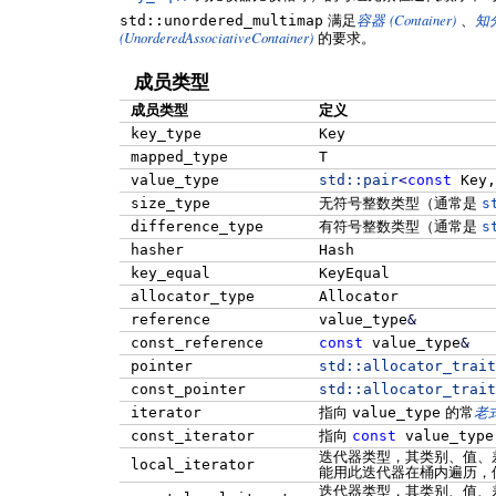
(Container)
std::unordered_multimap
满足
容器
、
知
(UnorderedAssociativeContainer)
的要求。
成员类型
成员类型
定义
key_type
Key
mapped_type
T
value_type
std::
pair
<
const
Key,
size_type
无符号整数类型（通常是
s
difference_type
有符号整数类型（通常是
s
hasher
Hash
key_equal
KeyEqual
allocator_type
Allocator
reference
value_type
&
const_reference
const
value_type
&
pointer
std::
allocator_trait
const_pointer
std::
allocator_trait
iterator
指向
value_type
的常
老
const_iterator
指向
const
value_type
迭代器类型，其类别、值、
local_iterator
能用此迭代器在桶内遍历，
迭代器类型，其类别、值、