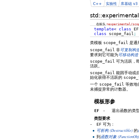
C++
实验性
库基础 v3
std::experimental
在标头
<experimental/sco
template
<
class
E
class
scope_fail
;
类模板
scope_fail
是通
scope_fail
非
可复制构
要求则它可能为
可移动构造
scope_fail
可为活跃，
活跃。
scope_fail
能因手动或
始化获得不活跃的
scope_
一个
scope_fail
等效地
未捕捉异常的计数器。
模板形参
EF
-
退出函数的类
类型要求
-
EF
可为：
(Destructible)
可析构
的
(FunctionObj
到
函数对象