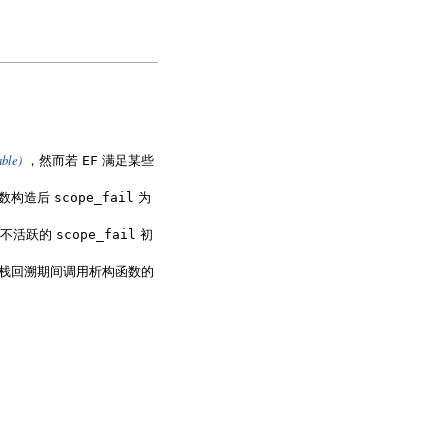
ble)
，然而若
EF
满足某些
函数构造后
scope_fail
为
一不活跃的
scope_fail
初
栈回溯期间调用析构函数的