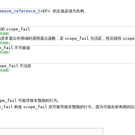
emove_reference_t
<
EF
>
的左值必须为良构。
新的
scope_fail
员函数)
由异常退出作用域时调用退出函数，若
scope_fail
为活跃，然后销毁
scope
员函数)
e_fail
不可赋值
员函数)
ope_fail
不活跃
员函数)
pe_fail
可能导致非预期的行为。
e_fail
构造
scope_fail
亦可能导致非预期的行为，因为可能在析构期间比