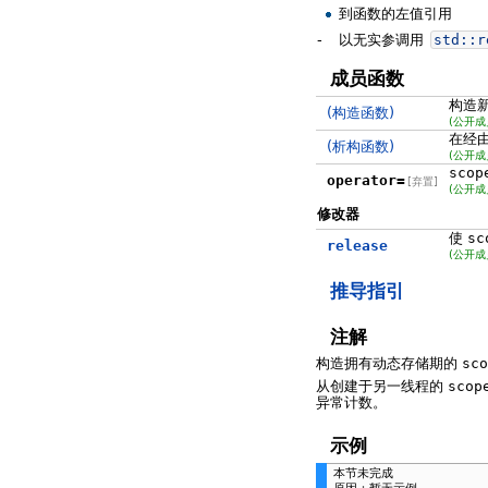
到函数的左值引用
-
以无实参调用
std::
r
成员函数
构造
(构造函数)
(公开成
在经
(析构函数)
(公开成
scop
operator=
[弃置]
(公开成
修改器
使
sc
release
(公开成
推导指引
注解
构造拥有动态存储期的
sco
从创建于另一线程的
scop
异常计数。
示例
本节未完成