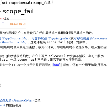
std::experimental::scope_fail
scope_fail
::
pe>
定义
F
>
(库基础 TS v3)
用的作用域防护，有意使它在经由异常退出作用域时调用其退出函数。
(CopyConstructible)
(CopyAssignable)
(MoveAssigna
造
、
可复制赋值
或
可移动赋值
(MoveConstructible)
，这允许包装
scope_fail
到另一对象中。
即在析构时调用其退出函数，或为不活跃，即在析构时不做任何事。在从退出
自动（由移动构造函数）在它上调用
release()
后变得不活跃。亦可由从另
fail
。一旦
scope_fail
不活跃，则它不能再次变得活跃。
保有一个
EF
与一个指示它是否活跃的
bool
标签，还有一个用于检测是否在
型
(FunctionObject)
函数对象
类型
ect)
的左值引用