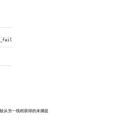
_fail
较从另一线程获得的未捕捉