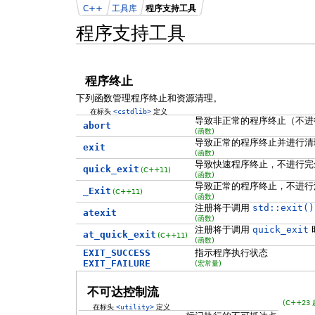
C++
工具库
程序支持工具
程序支持工具
程序终止
下列函数管理程序终止和资源清理。
在标头
<cstdlib>
定义
导致非正常的程序终止（不进
abort
(函数)
导致正常的程序终止并进行清
exit
(函数)
导致快速程序终止，不进行完
quick_exit
(C++11)
(函数)
导致正常的程序终止，不进行
_Exit
(C++11)
(函数)
注册将于调用
std::exit()
atexit
(函数)
注册将于调用
quick_exit
at_quick_exit
(C++11)
(函数)
EXIT_SUCCESS
指示程序执行状态
EXIT_FAILURE
(宏常量)
不可达控制流
(C++23 
在标头
<utility>
定义