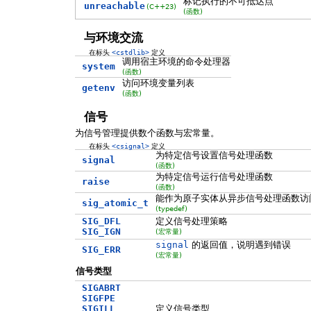
标记执行的不可抵达点
unreachable
(C++23)
(函数)
与环境交流
在标头
<cstdlib>
定义
调用宿主环境的命令处理器
system
(函数)
访问环境变量列表
getenv
(函数)
信号
为信号管理提供数个函数与宏常量。
在标头
<csignal>
定义
为特定信号设置信号处理函数
signal
(函数)
为特定信号运行信号处理函数
raise
(函数)
能作为原子实体从异步信号处理函数访
sig_atomic_t
(typedef)
SIG_DFL
定义信号处理策略
SIG_IGN
(宏常量)
signal
的返回值，说明遇到错误
SIG_ERR
(宏常量)
信号类型
SIGABRT
SIGFPE
SIGILL
定义信号类型