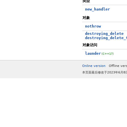
类型
new_handler
对象
nothrow
destroying_delete
destroying_delete_
对象访问
launder
(C++17)
Online version
Offline ver
本页面最后修改于2023年6月8日 