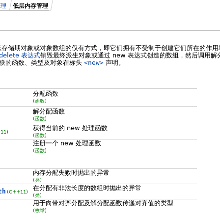
管理
低层内存管理
态存储期对象或对象数组的仅有方式，即它们拥有不受制于创建它们所在的作用域
delete 表达式
销毁最终派生对象或通过 new 表达式创造的数组，然后调用
联的函数、类型及对象在标头
<new>
声明。
分配函数
(函数)
解分配函数
(函数)
获得当前的 new 处理函数
11)
(函数)
注册一个 new 处理函数
(函数)
内存分配失败时抛出的异常
(类)
在分配有非法长度的数组时抛出的异常
th
(C++11)
(类)
用于向带对齐分配及解分配函数传递对齐值的类型
(枚举)