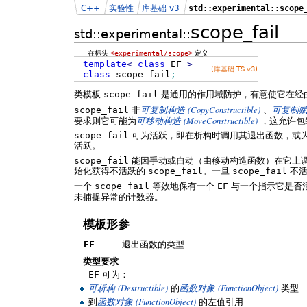
C++
实验性
库基础 v3
std::experimental::scope
scope_fail
std::experimental::
在标头
<experimental/scope>
定义
template
<
class
EF
>
(库基础 TS v3)
class
scope_fail
;
类模板
scope_fail
是通用的作用域防护，有意使它在经
(CopyConstructible)
scope_fail
非
可复制构造
、
可复制
(MoveConstructible)
要求则它可能为
可移动构造
，这允许
scope_fail
可为活跃，即在析构时调用其退出函数，或
活跃。
scope_fail
能因手动或自动（由移动构造函数）在它上
始化获得不活跃的
scope_fail
。一旦
scope_fail
不活
一个
scope_fail
等效地保有一个
EF
与一个指示它是否
未捕捉异常的计数器。
模板形参
EF
-
退出函数的类型
类型要求
-
EF
可为：
(Destructible)
(FunctionObject)
可析构
的
函数对象
类型
(FunctionObject)
到
函数对象
的左值引用