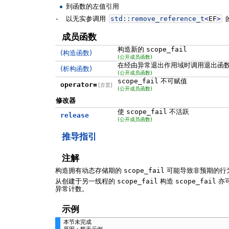
到函数的左值引用
-
以无实参调用
std::
remove_reference_t
<
EF
>
成员函数
构造新的
scope_fail
(构造函数)
(公开成员函数)
在经由异常退出作用域时调用退出函
(析构函数)
(公开成员函数)
scope_fail
不可赋值
operator=
[弃置]
(公开成员函数)
修改器
使
scope_fail
不活跃
release
(公开成员函数)
推导指引
注解
构造拥有动态存储期的
scope_fail
可能导致非预期的行
从创建于另一线程的
scope_fail
构造
scope_fail
亦
异常计数。
示例
本节未完成