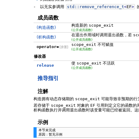
-
以无实参调用
std::
remove_reference_t
<
EF
>
成员函数
构造新的
scope_exit
(构造函数)
(公开成员函数)
在退出作用域时调用退出函数，若
sc
(析构函数)
(公开成员函数)
scope_exit
不可赋值
operator=
[弃置]
(公开成员函数)
修改器
使
scope_exit
不活跃
release
(公开成员函数)
推导指引
注解
构造拥有动态存储期的
scope_exit
可能导致非预期的行
若存储于
scope_exit
对象的
EF
引用到定义它的函数的局
析构函数执行并调用退出函数时该变量可能已经被返回。这
示例
本节未完成
原因：暂无示例