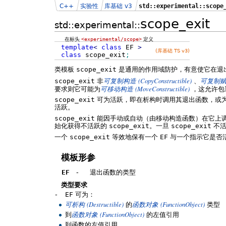
C++
实验性
库基础 v3
std::experimental::scope
scope_exit
std::experimental::
在标头
<experimental/scope>
定义
template
<
class
EF
>
(库基础 TS v3)
class
scope_exit
;
类模板
scope_exit
是通用的作用域防护，有意使它在退
(CopyConstructible)
scope_exit
非
可复制构造
、
可复制
(MoveConstructible)
要求则它可能为
可移动构造
，这允许
scope_exit
可为活跃，即在析构时调用其退出函数，或
活跃。
scope_exit
能因手动或自动（由移动构造函数）在它上
始化获得不活跃的
scope_exit
。一旦
scope_exit
不活
一个
scope_exit
等效地保有一个
EF
与一个指示它是否
模板形参
EF
-
退出函数的类型
类型要求
-
EF
可为：
(Destructible)
(FunctionObject)
可析构
的
函数对象
类型
(FunctionObject)
到
函数对象
的左值引用
到函数的左值引用