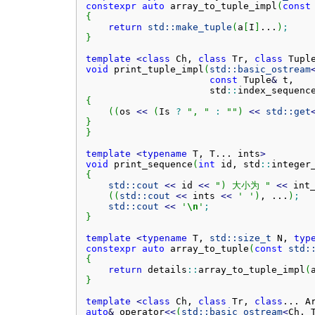
constexpr
auto
 array_to_tuple_impl
(
const
{
return
std::
make_tuple
(
a
[
I
]
...
)
;
}
template
<
class
 Ch, 
class
 Tr, 
class
 Tupl
void
 print_tuple_impl
(
std::
basic_ostream
const
 Tuple
&
 t,

                      std
::
index_sequenc
{
(
(
os 
<<
(
Is 
?
", "
:
""
)
<<
std::
get
}
}
template
<
typename
 T, T... 
ints
>
void
 print_sequence
(
int
 id, std
::
integer
{
std::
cout
<<
 id 
<<
") 大小为 "
<<
 int
(
(
std::
cout
<<
 ints 
<<
' '
)
, ...
)
;
std::
cout
<<
'
\n
'
;
}
template
<
typename
 T, 
std::
size_t
 N, 
typ
constexpr
auto
 array_to_tuple
(
const
std:
{
return
 details
::
array_to_tuple_impl
(
}
template
<
class
 Ch, 
class
 Tr, 
class
... 
A
auto
&
 operator
<<
(
std::
basic_ostream
<
Ch, 