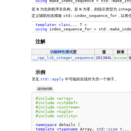
using
make_index_sequence
=
std
::
make_in
若
N
为负则程序非良构。若
N
为零，则指示类型为
integ
定义辅助别名模板
std::index_sequence_for
，以将
template
<
class
...
T
>
using
index_sequence_for
=
std
::
make_ind
注解
功能特性测试
宏
值
标准
__cpp_lib_integer_sequence
201304L
(C++14)
示例
另见
std::apply
中可能的实现作为另一个例子。
运行此代码
#include <array>
#include <cstddef>
#include <iostream>
#include <tuple>
#include <utility>
namespace
 details 
{
template
<
typename
 Array, 
std::
size_t
...