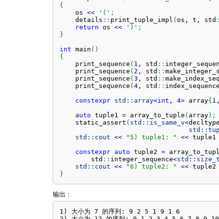
{
    os 
<<
'('
;
    details
::
print_tuple_impl
(
os, t, std
return
 os 
<<
')'
;
}
int
 main
(
)
{
    print_sequence
(
1
, std
::
integer_seque
    print_sequence
(
2
, std
::
make_integer_
    print_sequence
(
3
, std
::
make_index_se
    print_sequence
(
4
, std
::
index_sequenc
constexpr
std::
array
<
int
, 
4
>
 array
{
1
auto
 tuple1 
=
 array_to_tuple
(
array
)
;
    static_assert
(
std::
is_same_v
<
decltyp
std::
tu
std::
cout
<<
"5) tuple1: "
<<
 tuple1
constexpr
auto
 tuple2 
=
 array_to_tup
        std
::
integer_sequence
<
std::
size_
std::
cout
<<
"6) tuple2: "
<<
 tuple2
}
输出：
1) 大小为 7 的序列: 9 2 5 1 9 1 6 

2) 大小为 12 的序列: 0 1 2 3 4 5 6 7 8 9 10 