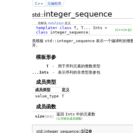
C++
元编程库
integer_sequence
std::
在标头
<utility>
定义
template
<
class
T, T...
Ints
>
(C++14 起)
class
integer_sequence
;
类模板
std::integer_sequence
表示一个编译时的整
开。
模板形参
T
-
用于序列元素的整数类型
...Ints
-
表示序列的非类型形参包
成员类型
成员类型
定义
value_type
T
成员函数
返回
Ints
中的元素数
size
[静态]
(公开静态成员函数)
size
std::integer_sequence::