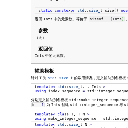
static
constexpr
std::
size_t
size
(
)
noe
返回
Ints
中的元素数。等价于
sizeof...
(
Ints
)
参数
（无）
返回值
Ints
中的元素数。
辅助模板
针对
T
为
std::size_t
的常用情况，定义辅助别名模板
template
<
std::
size_t
...
Ints
>
using
index_sequence
=
std
::
integer_sequ
分别定义辅助别名模板
std::make_integer_sequenc
N
-
1
为
Ints
创建
std::integer_sequence
与
s
template
<
class
T, T N
>
using
make_integer_sequence
=
std
::
integ
template
<
std::
size_t
N
>