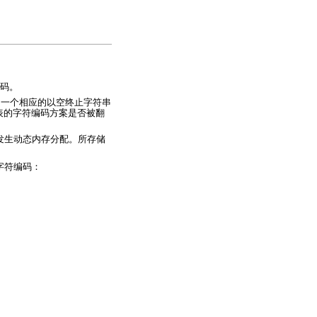
码。
一个相应的以空终止字符串
表的字符编码方案是否被翻
发生动态内存分配。所存储
字符编码：