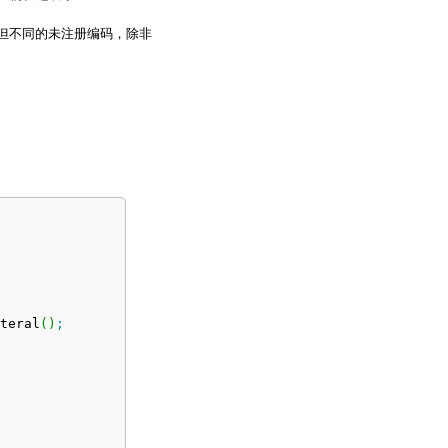
但不同的未注册编码，除非
teral
(
)
;