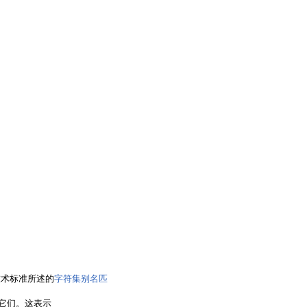
技术标准所述的
字符集别名匹
它们。这表示