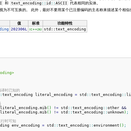
I
和
text_encoding
::
id
::
ASCII
代表相同的实体。
视为不可互换的。 此外，最好不要用某个已注册编码的主名称来描述某个相似
值
标准
功能特性
ding
202306L
std::text_encoding
(C++26)
oding>
编译时已知的
:
text_encoding
 literal_encoding 
=
 std
::
text_encoding
::
li
码
literal_encoding.
mib
(
)
!
=
 std
::
text_encoding
::
other
&&
literal_encoding.
mib
(
)
!
=
 std
::
text_encoding
::
unknown
)
;
运行时可知
ding
 env_encoding 
=
 std
::
text_encoding
::
environment
(
)
;