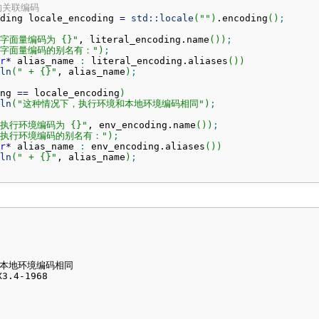
的关联编码
ding
 locale_encoding 
=
std::
locale
(
""
)
.
encoding
(
)
;
"字面量编码为 {}"
, literal_encoding.
name
(
)
)
;
"字面量编码的别名有："
)
;
r
*
 alias_name 
:
 literal_encoding.
aliases
(
)
)
ln
(
" + {}"
, alias_name
)
;
ng 
==
 locale_encoding
)
ln
(
"这种情况下，执行环境和本地环境编码相同"
)
;
"执行环境编码为 {}"
, env_encoding.
name
(
)
)
;
"执行环境编码的别名有："
)
;
r
*
 alias_name 
:
 env_encoding.
aliases
(
)
)
ln
(
" + {}"
, alias_name
)
;
本地环境编码相同

.4-1968
