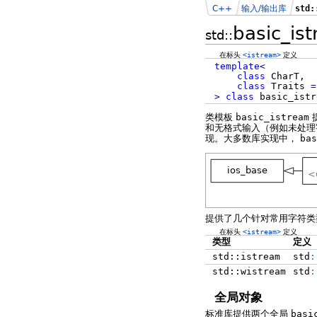
C++
输入/输出库
std:
basic_is
std::
在标头
<istream>
定义
template
<
class
CharT,
class
Traits
=
>
class
basic_ist
类模板
basic_istream
和无格式输入（例如未处理
现。大多数库实现中，
bas
提供了几个针对常用字符类型的
在标头
<istream>
定义
类型
定义
std::istream
std
:
std::wistream
std
:
全局对象
标准库提供两个全局
basi