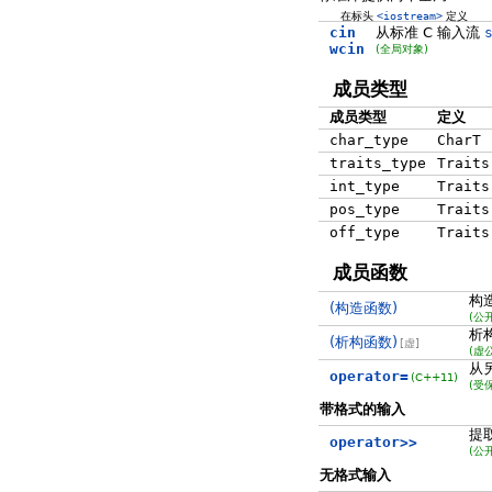
在标头
<iostream>
定义
cin
从标准 C 输入流
wcin
(全局对象)
成员类型
成员类型
定义
char_type
CharT
traits_type
Traits
int_type
Traits
pos_type
Traits
off_type
Traits
成员函数
构
(构造函数)
(公
析
(析构函数)
[虚]
(虚
从
operator=
(C++11)
(受
带格式的输入
提
operator>>
(公
无格式输入