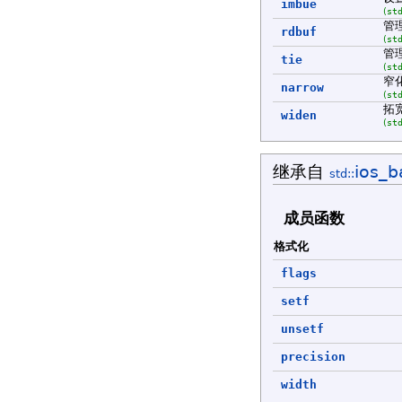
imbue
(
st
管
rdbuf
(
st
管
tie
(
st
窄
narrow
(
st
拓
widen
(
st
继承自
ios_b
std::
成员函数
格式化
flags
setf
unsetf
precision
width