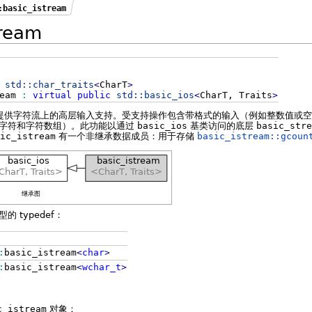
:basic_istream
tream
std::
char_traits
<
CharT
>
ream
:
virtual
public
std::
basic_ios
<
CharT, Traits
>
提供字符流上的高层输入支持。受支持操作包含带格式的输入（例如整数值或空
字符和字符数组）。此功能以通过
basic_ios
基类访问的底层
basic_stre
ic_istream
有一个非继承数据成员：用于存储
basic_istream::gcoun
继承图
 typedef：
:
basic_istream
<
char
>
:
basic_istream
<
wchar_t
>
c_istream
对象：