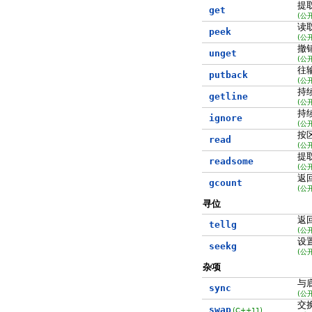
提
get
(公
读
peek
(公
撤
unget
(公
往
putback
(公
持
getline
(公
持
ignore
(公
按
read
(公
提
readsome
(公
返
gcount
(公
寻位
返
tellg
(公
设
seekg
(公
杂项
与
sync
(公
交
swap
(C++11)