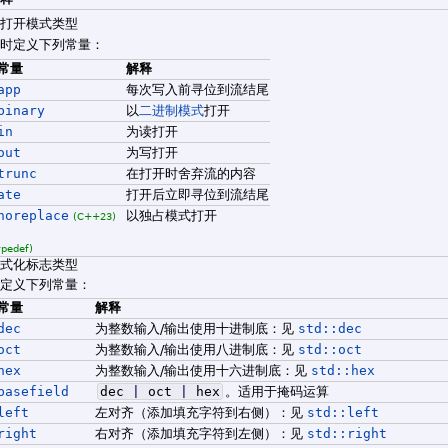
流打开模式类型
同时定义下列常量：
常量
解释
app
每次写入前寻位到流结尾
binary
以
二进制模式
打开
in
为读打开
out
为写打开
trunc
在打开时舍弃流的内容
ate
打开后立即寻位到流结尾
noreplace
以独占模式打开
(C++23)
ypedef)
格式化标志类型
亦定义下列常量：
常量
解释
dec
为整数输入/输出使用十进制底：见
std::dec
oct
为整数输入/输出使用八进制底：见
std::oct
hex
为整数输入/输出使用十六进制底：见
std::hex
basefield
dec
|
oct
|
hex
。适用于掩码运算
left
左对齐（添加填充字符到右侧）：见
std::left
right
右对齐（添加填充字符到左侧）：见
std::right