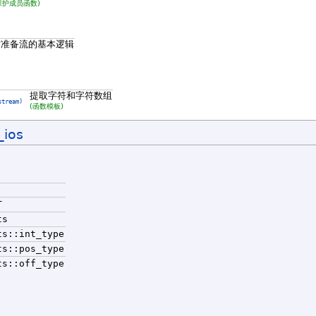
保护成员函数)
作准备流的基本逻辑
提取字符和字符数组
stream)
(函数模板)
_ios
T
ts
ts::int_type
ts::pos_type
ts::off_type