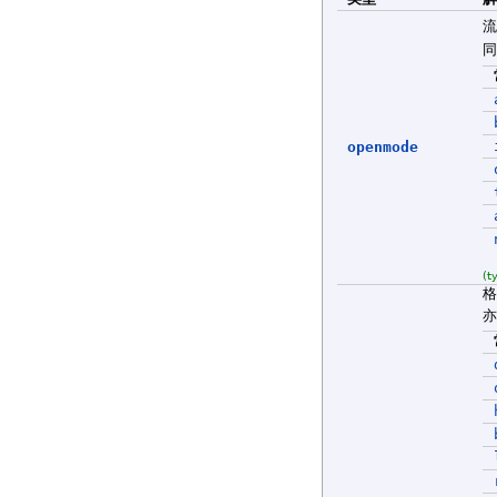
openmode
(t