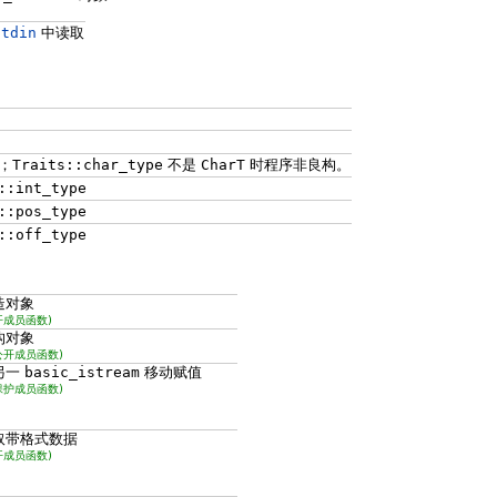
stdin
中读取
；
Traits::char_type
不是
CharT
时程序非良构。
::int_type
::pos_type
::off_type
造对象
开成员函数)
构对象
公开成员函数)
另一
basic_istream
移动赋值
保护成员函数)
取带格式数据
开成员函数)