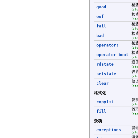
检
good
(
st
检
eof
(
st
检
fail
(
st
检
bad
(
st
检
operator!
(
st
检
operator bool
(
st
返
rdstate
(
st
设
setstate
(
st
修
clear
(
st
格式化
复
copyfmt
(
st
管
fill
(
st
杂项
管
exceptions
(
st
设