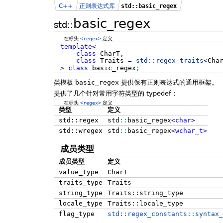
C++
正则表达式库
std::basic_regex
basic_regex
std::
在标头
<regex>
定义
template
<
class
CharT,
class
Traits
=
std::
regex_traits
<
Cha
>
class
basic_regex
;
类模板
basic_regex
提供保有正则表达式的通用框架。
提供了几个针对常用字符类型的 typedef：
在标头
<regex>
定义
类型
定义
std::regex
std
::
basic_regex
<
char
>
std::wregex
std
::
basic_regex
<
wchar_t
>
成员类型
成员类型
定义
value_type
CharT
traits_type
Traits
string_type
Traits::string_type
locale_type
Traits::locale_type
flag_type
std::regex_constants::syntax_