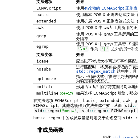
文法选项
效果
ECMAScript
使用
有改动的 ECMAScript 正
basic
使用基本 POSIX 正则表达式文法
extended
使用扩展 POSIX 正则表达式文法
awk
使用 POSIX 中
awk
工具所用的正
使用 POSIX 中
grep
工具所用的正
grep
分隔符。
使用 POSIX 中
grep
工具带
-E
选
egrep
'
\n
'
作为
'|'
之外的另一种
文法变体
效果
icase
应当以不考虑大小写进行字符匹配
进行匹配时，将所有被标记的子表
nosubs
std::regex_match
结构中，且
指示正则表达式引擎进行更快的匹
optimize
为确定有限状态机。
collate
形如
"[a-b]"
的字符范围将对本地
multiline
如果选择 ECMAScript 引擎，那
(C++17)
在文法选项
ECMAScript
、
basic
、
extended
、
awk
、
g
ECMAScript
。其他选项作为文法变体生效，从而
std
::
std
::
regex
(
"meow"
, std
::
regex
::
ECMAScript
basic_regex
中的成员常量是对定义于命名空间
std::r
非成员函数
特化
std::swap