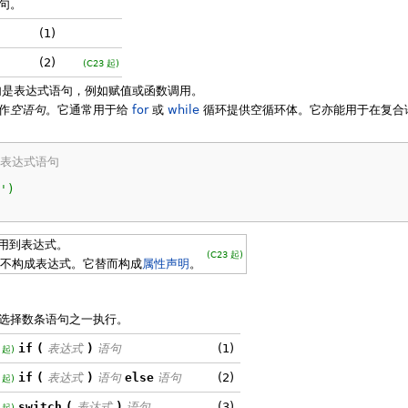
句。
(1)
;
(2)
(C23 起)
语句是表达式语句，例如赋值或函数调用。
作
空语句
。它通常用于给
for
或
while
循环提供空循环体。它亦能用于在复合
 表达式语句
'
)
用到表达式。
(C23 起)
不构成表达式。它替而构成
属性声明
。
选择数条语句之一执行。
if
(
表达式
)
语句
(1)
 起)
if
(
表达式
)
语句
else
语句
(2)
 起)
switch
(
表达式
)
语句
(3)
 起)