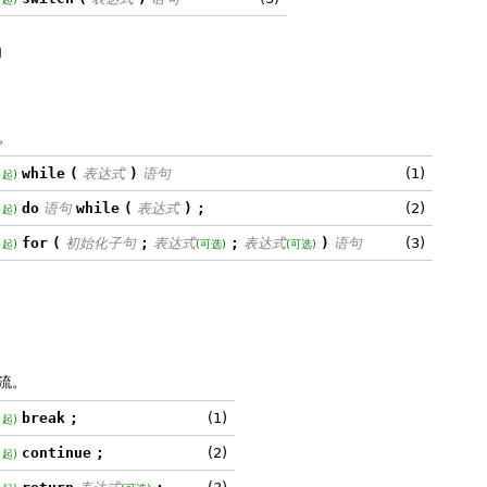
句
。
while
(
表达式
)
语句
(1)
 起)
do
语句
while
(
表达式
)
;
(2)
 起)
for
(
初始化子句
;
表达式
;
表达式
)
语句
(3)
 起)
(可选)
(可选)
流。
break
;
(1)
 起)
continue
;
(2)
 起)