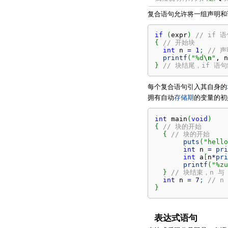
复合语句允许将一组声明和
if
(
expr
)
// if 
{
// 开始块
int
 n 
=
1
;
// 声
printf
(
"%d
\n
"
, n
}
// 块结尾，if 语
每个复合语句引入其自身的
拥有自动
存储期
的变量的初
int
 main
(
void
)
{
// 块的开始
{
// 块的开始
puts
(
"hello
int
 n 
=
pri
int
 a
[
n
*
pri
printf
(
"%zu
}
// 块结束，n 与
int
 n 
=
7
;
// 
}
表达式语句