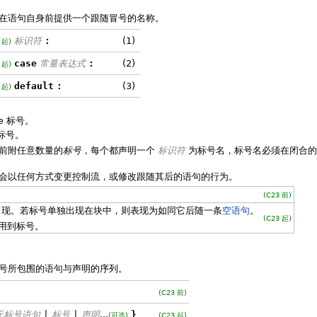
在语句自身前提供一个跟随冒号的名称。
标识符
:
(1)
 起)
case
常量表达式
:
(2)
 起)
default
:
(3)
 起)
e
标号。
标号。
前附任意数量的
标号
，每个都声明一个
标识符
为标号名，标号名必须在闭合的
会以任何方式变更控制流，或修改跟随其后的语句的行为。
(C23 前)
出现。若标号单独出现在块中，则表现为如同它后随一条
空语句
。
(C23 起)
用到标号。
号所包围的语句与声明的序列。
(C23 前)
无标号语句
|
标号
|
声明
...
}
(可选)
(C23 起)