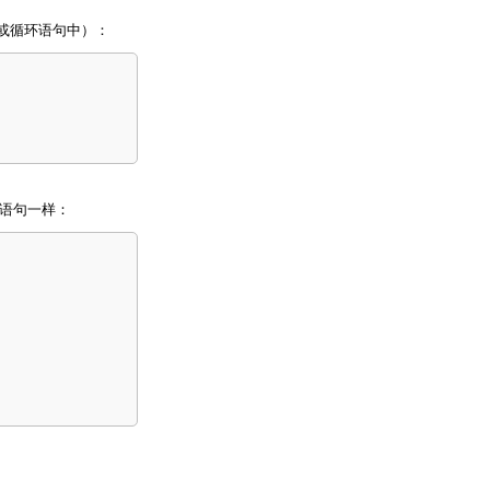
或循环语句中）：
是语句一样：