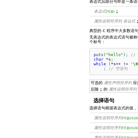
表达式后跟分号即是一条语
表达式
;
(可选)
属性说明符序列
表达式
典型的 C 程序中大多数
无表达式的表达式语句被称
个标号：
puts
(
"hello"
)
;
//
char
*
s
;
while
(
*
s
++
!
=
'
\0
;
// 空语句
可选的
属性声明符序列
应
后随
;
的
属性说明符序列
选择语句
选择语句根据表达式的值，
属性说明符序列
(可选)
(C23
属性说明符序列
(可选)
(C23
属性说明符序列
(可选)
(C23