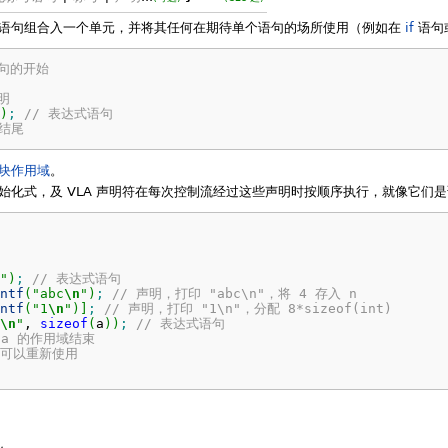
语句组合入一个单元，并将其任何在期待单个语句的场所使用（例如在
if
语句
语句的开始
明
)
;
// 表达式语句
句结尾
块作用域
。
始化式，及 VLA 声明符在每次控制流经过这些声明时按顺序执行，就像它们
"
)
;
// 表达式语句
ntf
(
"abc
\n
"
)
;
// 声明，打印 "abc\n"，将 4 存入 n
ntf
(
"1
\n
"
)
]
;
// 声明，打印 "1\n"，分配 8*sizeof(int)
\n
"
, 
sizeof
(
a
)
)
;
// 表达式语句
 a 的作用域结束
n 可以重新使用