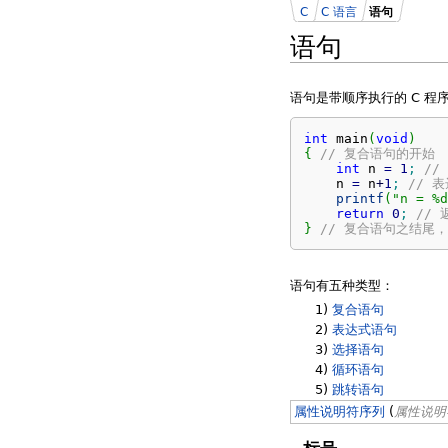
C
C 语言
语句
语句
语句是带顺序执行的 C 
int
 main
(
void
)
{
// 复合语句的开始
int
 n 
=
1
;
//
    n 
=
 n
+
1
;
// 
printf
(
"n = %d
return
0
;
//
}
// 复合语句之结尾
语句有五种类型：
1)
复合语句
2)
表达式语句
3)
选择语句
4)
循环语句
5)
跳转语句
属性说明符序列
(
属性说明