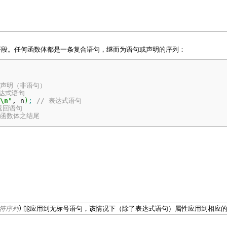
程序段。任何函数体都是一条复合语句，继而为语句或声明的序列：
 声明（非语句）
表达式语句
\n
"
, n
)
;
// 表达式语句
 返回语句
，函数体之结尾
符序列
) 能应用到无标号语句，该情况下（除了表达式语句）属性应用到相应