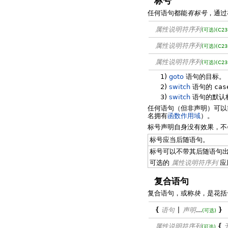
标号
任何语句都能
有标号
，通过
属性说明符序列
(可选)
(C23
属性说明符序列
(可选)
(C23
属性说明符序列
(可选)
(C23
1)
goto
语句的目标。
2)
switch
语句的
cas
3)
switch
语句的默认
任何语句（但非声明）可以
名拥有
函数作用域
）。
标号声明自身没有效果，不
标号应当后随语句。
标号可以不带其后随语句
可选的
属性说明符序列
应
复合语句
复合语句，或称
块
，是花括
{
语句
|
声明
...
}
(可选)
属性说明符序列
{
(可选)