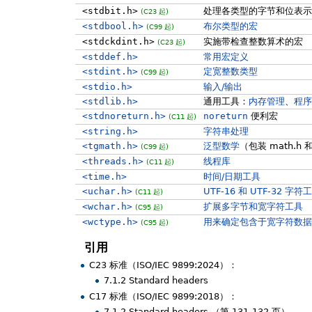
<stdbit.h>
处理各类型的字节和位表示
(C23 起)
<stdbool.h>
布尔类型的宏
(C99 起)
<stdckdint.h>
实施带检查整数算术的宏
(C23 起)
<stddef.h>
常用宏定义
<stdint.h>
定宽整数类型
(C99 起)
<stdio.h>
输入/输出
<stdlib.h>
通用工具：
内存管理
、
程序
<stdnoreturn.h>
noreturn
便利宏
(C11 起)
<string.h>
字符串处理
<tgmath.h>
泛型数学
（包装 math.h 和
(C99 起)
<threads.h>
线程库
(C11 起)
<time.h>
时间/日期工具
<uchar.h>
UTF-16 和 UTF-32 字符
(C11 起)
<wchar.h>
扩展多字节和宽字符工具
(C95 起)
<wctype.h>
用来确定包含于宽字符数据
(C95 起)
引用
C23 标准（ISO/IEC 9899:2024）：
7.1.2 Standard headers
C17 标准（ISO/IEC 9899:2018）：
7.1.2 Standard headers （第 131-132 页）