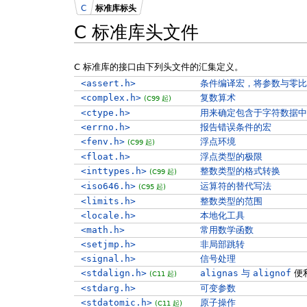
C
标准库标头
C 标准库头文件
C 标准库的接口由下列头文件的汇集定义。
<assert.h>
条件编译宏，将参数与零比
<complex.h>
复数算术
(C99 起)
<ctype.h>
用来确定包含于字符数据中
<errno.h>
报告错误条件的宏
<fenv.h>
浮点环境
(C99 起)
<float.h>
浮点类型的极限
<inttypes.h>
整数类型的格式转换
(C99 起)
<iso646.h>
运算符的替代写法
(C95 起)
<limits.h>
整数类型的范围
<locale.h>
本地化工具
<math.h>
常用数学函数
<setjmp.h>
非局部跳转
<signal.h>
信号处理
<stdalign.h>
alignas
与
alignof
便
(C11 起)
<stdarg.h>
可变参数
<stdatomic.h>
原子操作
(C11 起)