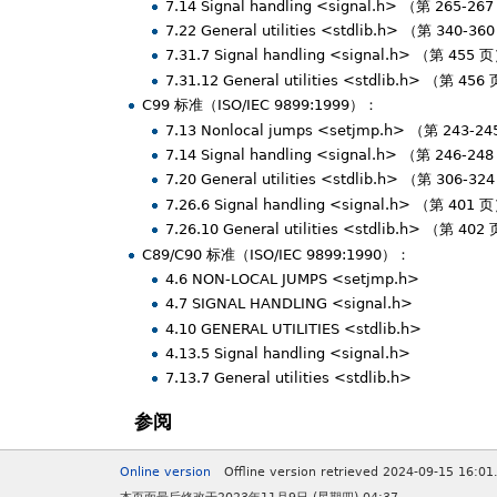
7.14 Signal handling <signal.h> （第 265-26
7.22 General utilities <stdlib.h> （第 340-3
7.31.7 Signal handling <signal.h> （第 455 
7.31.12 General utilities <stdlib.h> （第 456
C99 标准（ISO/IEC 9899:1999）：
7.13 Nonlocal jumps <setjmp.h> （第 243-2
7.14 Signal handling <signal.h> （第 246-24
7.20 General utilities <stdlib.h> （第 306-3
7.26.6 Signal handling <signal.h> （第 401 
7.26.10 General utilities <stdlib.h> （第 402
C89/C90 标准（ISO/IEC 9899:1990）：
4.6 NON-LOCAL JUMPS <setjmp.h>
4.7 SIGNAL HANDLING <signal.h>
4.10 GENERAL UTILITIES <stdlib.h>
4.13.5 Signal handling <signal.h>
7.13.7 General utilities <stdlib.h>
参阅
Online version
Offline version retrieved 2024-09-15 16:01