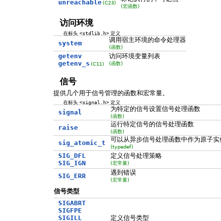
unreachable
(C23)
(宏函数)
访问环境
在标头
<stdlib.h>
定义
调用宿主环境的命令处理器
system
(函数)
getenv
访问环境变量列表
getenv_s
(函数)
(C11)
信号
提供几个用于信号管理的函数和宏常量。
在标头
<signal.h>
定义
为特定的信号设置信号处理函数
signal
(函数)
运行特定信号的信号处理函数
raise
(函数)
可以从异步信号处理函数中作为原子实
sig_atomic_t
(typedef)
SIG_DFL
定义信号处理策略
SIG_IGN
(宏常量)
遇到错误
SIG_ERR
(宏常量)
信号类型
SIGABRT
SIGFPE
SIGILL
定义信号类型