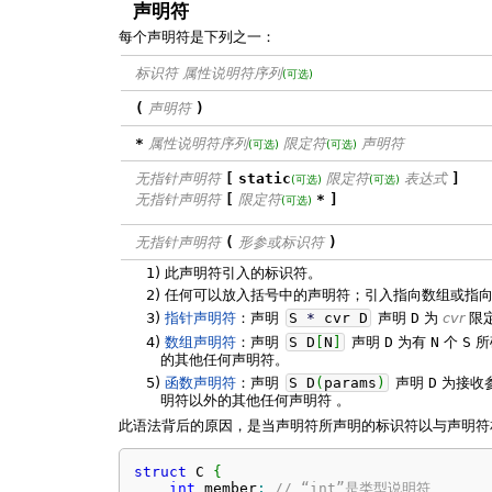
声明符
每个声明符是下列之一：
标识符
属性说明符序列
(可选)
(
声明符
)
*
属性说明符序列
限定符
声明符
(可选)
(可选)
无指针声明符
[
static
限定符
表达式
]
(可选)
(可选)
无指针声明符
[
限定符
*
]
(可选)
无指针声明符
(
形参或标识符
)
1)
此声明符引入的标识符。
2)
任何可以放入括号中的声明符；引入指向数组或指
3)
指针声明符
：声明
S
*
cvr D
声明
D
为
cvr
限
4)
数组声明符
：声明
S D
[
N
]
声明
D
为有
N
个
S
所
的其他任何声明符。
5)
函数声明符
：声明
S D
(
params
)
声明
D
为接收
明符以外的其他任何声明符 。
此语法背后的原因，是当声明符所声明的标识符以与声明符
struct
 C 
{
int
 member
;
// “int”是类型说明符