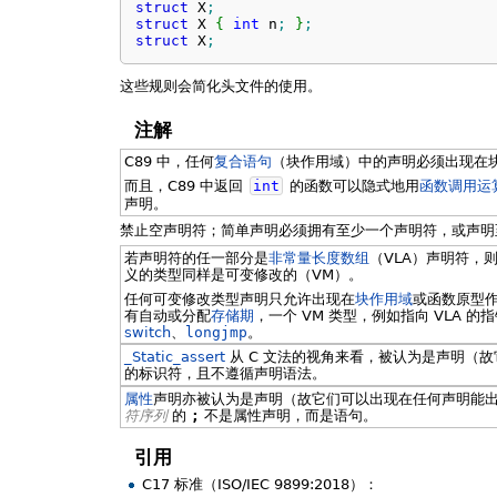
struct
 X
;
struct
 X 
{
int
 n
;
}
;
struct
 X
;
这些规则会简化头文件的使用。
注解
C89 中，任何
复合语句
（块作用域）中的声明必须出现在
而且，C89 中返回
int
的函数可以隐式地用
函数调用运
声明。
禁止空声明符；简单声明必须拥有至少一个声明符，或声明至少一个
若声明符的任一部分是
非常量长度数组
（VLA）声明符，
义的类型同样是可变修改的（VM）。
任何可变修改类型声明只允许出现在
块作用域
或函数原型作
有自动或分配
存储期
，一个 VM 类型，例如指向 VLA 
switch
、
longjmp
。
_Static_assert
从 C 文法的视角来看，被认为是声明（
的标识符，且不遵循声明语法。
属性
声明亦被认为是声明（故它们可以出现在任何声明能
符序列
的
;
不是属性声明，而是语句。
引用
C17 标准（ISO/IEC 9899:2018）：