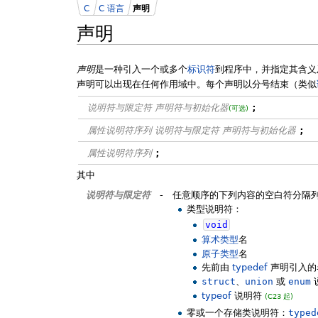
C
C 语言
声明
声明
声明
是一种引入一个或多个
标识符
到程序中，并指定其含义及
声明可以出现在任何作用域中。每个声明以分号结束（类似
说明符与限定符
声明符与初始化器
;
(可选)
属性说明符序列
说明符与限定符
声明符与初始化器
;
属性说明符序列
;
其中
说明符与限定符
-
任意顺序的下列内容的空白符分隔
类型说明符：
void
算术类型
名
原子类型
名
先前由
typedef
声明引入的
struct
、
union
或
enum
typeof
说明符
(C23 起)
零或一个存储类说明符：
typed