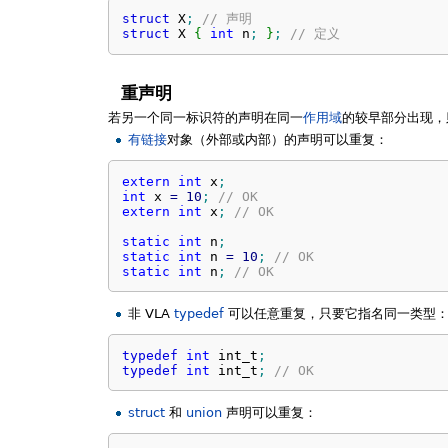
struct
 X
;
// 声明
struct
 X 
{
int
 n
;
}
;
// 定义
重声明
若另一个同一标识符的声明在同一
作用域
的较早部分出现，
有链接
对象（外部或内部）的声明可以重复：
extern
int
 x
;
int
 x 
=
10
;
// OK
extern
int
 x
;
// OK
static
int
 n
;
static
int
 n 
=
10
;
// OK
static
int
 n
;
// OK
非 VLA
typedef
可以任意重复，只要它指名同一类型
typedef
int
 int_t
;
typedef
int
 int_t
;
// OK
struct
和
union
声明可以重复：