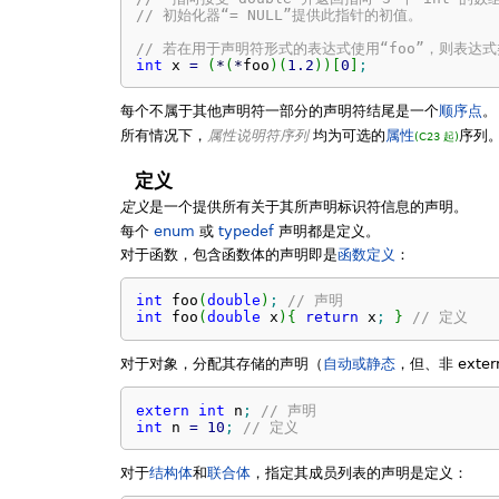
// 初始化器“= NULL”提供此指针的初值。
// 若在用于声明符形式的表达式使用“foo”，则表达式
int
 x 
=
(
*
(
*
foo
)
(
1.2
)
)
[
0
]
;
每个不属于其他声明符一部分的声明符结尾是一个
顺序点
。
所有情况下，
属性说明符序列
均为可选的
属性
序列
(C23 起)
定义
定义
是一个提供所有关于其所声明标识符信息的声明。
每个
enum
或
typedef
声明都是定义。
对于函数，包含函数体的声明即是
函数定义
：
int
 foo
(
double
)
;
// 声明
int
 foo
(
double
 x
)
{
return
 x
;
}
// 定义
对于对象，分配其存储的声明（
自动或静态
，但、非 ext
extern
int
 n
;
// 声明
int
 n 
=
10
;
// 定义
对于
结构体
和
联合体
，指定其成员列表的声明是定义：