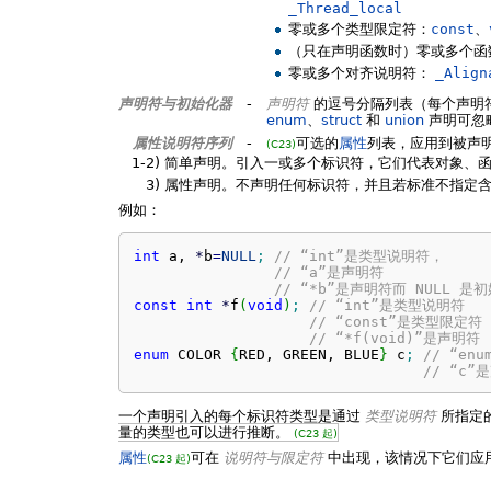
_Thread_local
零或多个类型限定符：
const
、
（只在声明函数时）零或多个函
零或多个对齐说明符：
_Align
声明符与初始化器
-
声明符
的逗号分隔列表（每个声明
enum
、
struct
和
union
声明可忽
属性说明符序列
-
可选的
属性
列表，应用到被声
(C23)
1-2)
简单声明。引入一或多个标识符，它们代表对象、函数、
3)
属性声明。不声明任何标识符，并且若标准不指定
例如：
int
 a, 
*
b
=
NULL
;
// “int”是类型说明符，
// “a”是声明符
// “*b”是声明符而 NULL 是
const
int
*
f
(
void
)
;
// “int”是类型说明符
// “const”是类型限定符
// “*f(void)”是声明符
enum
 COLOR 
{
RED, GREEN, BLUE
}
 c
;
// “enu
// “c”
一个声明引入的每个标识符类型是通过
类型说明符
所指定
量的类型也可以进行推断。
(C23 起)
属性
可在
说明符与限定符
中出现，该情况下它们应
(C23 起)