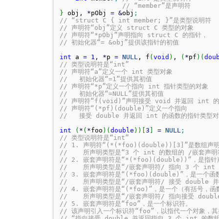
// “member”是声明符
}
 obj, 
*
pObj 
=
&
obj
;
// “struct C { int member; }”是类型说明符
// 声明符“obj”定义 struct C 类型的对象
// 声明符“*pObj”声明指向 struct C 的指针，
// 初始化器“= &obj”提供该指针的初值
int
 a 
=
1
, 
*
p 
=
NULL
, f
(
void
)
, 
(
*
pf
)
(
dou
// 类型说明符是“int”
// 声明符“a”定义一个 int 类型对象
//   初始化器“=1”提供其初值
// 声明符“*p”定义一个指向 int 指针类型的对象
//   初始化器“=NULL”提供其初值
// 声明符“f(void)”声明接受 void 并返回 int 
// 声明符“(*pf)(double)”定义一个指向
//   接受 double 并返回 int 的函数的指针类型
int
(
*
(
*
foo
)
(
double
)
)
[
3
]
=
NULL
;
// 类型说明符是“int”
// 1. 声明符“(*(*foo)(double))[3]”是数组声
//    所声明类型是“3 个 int 的数组的 /嵌套声明
// 2. 嵌套声明符是“*(*foo)(double))”，是指
//    所声明类型是“/嵌套声明符/ 指向 3 个 in
// 3. 嵌套声明符是“(*foo)(double)”，是一个
//    所声明类型是“/嵌套声明符/ 接受 double
// 4. 嵌套声明符是“(*foo)”，是一个（有括号
//    所声明类型是“/嵌套声明符/ 指向接受 doub
// 5. 嵌套声明符是“foo”，是一个标识符。
// 该声明引入一个标识符“foo”，以指代一个对象，
// “指向接受 double 并返回指向 3 个 int 