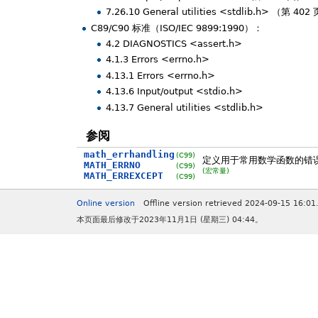
7.26.10 General utilities <stdlib.h> （第 402
C89/C90 标准（ISO/IEC 9899:1990）：
4.2 DIAGNOSTICS <assert.h>
4.1.3 Errors <errno.h>
4.13.1 Errors <errno.h>
4.13.6 Input/output <stdio.h>
4.13.7 General utilities <stdlib.h>
参阅
math_errhandling
(C99)
定义用于常用数学函数的错
MATH_ERRNO
(C99)
(宏常量)
MATH_ERREXCEPT
(C99)
Online version
Offline version retrieved 2024-09-15 16:01
本页面最后修改于2023年11月1日 (星期三) 04:44。