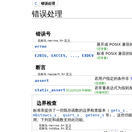
C
错误处理
错误处理
错误号
在标头
<errno.h>
定义
展开成 POSIX 
errno
(宏变量)
标准 POSIX 兼容
E2BIG, EACCES, ..., EXDEV
(宏常量)
断言
在标头
<assert.h>
定义
若用户指定的条件非
assert
(宏函数)
若常量表达式为假则
static_assert
(C11)
(C23 中移除)
(关键词宏)
边界检查
标准库提供了一些既存函数的边界检查版本（
gets_s
、
mbstowcs_s
、
qsort_s
、
getenv_s
等）。这些功能
用。下列宏和函数支持此功能。
在标头
<errno.h>
定义
在标头
<stdio.h>
定义