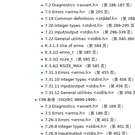
7.2 Diagnostics <assert.h> （第 186-187 页）
7.5 Errors <errno.h> （第 205 页）
7.19 Common definitions <stddef.h> （第 2
7.20 Integer types <stdint.h> （第 289-295 
7.21 Input/output <stdio.h> （第 296-339 页）
7.22 General utilities <stdlib.h> （第 340-3
K.3.1.3 Use of errno （第 584 页）
K.3.2/2 errno_t （第 585 页）
K.3.3/2 rsize_t （第 585 页）
K.3.4/2 RSIZE_MAX （第 585 页）
7.31.3 Errors <errno.h> （第 455 页）
7.31.10 Integer types <stdint.h> （第 456 页
7.31.11 Input/output <stdio.h> （第 456 页）
7.31.12 General utilities <stdlib.h> （第 456
C99 标准（ISO/IEC 9899:1999）：
7.2 Diagnostics <assert.h> （第 169 页）
7.5 Errors <errno.h> （第 186 页）
7.26.3 Errors <errno.h> （第 401 页）
7.26.8 Integer types <stdint.h> （第 401 页）
7.26.9 Input/output <stdio.h> （第 402 页）