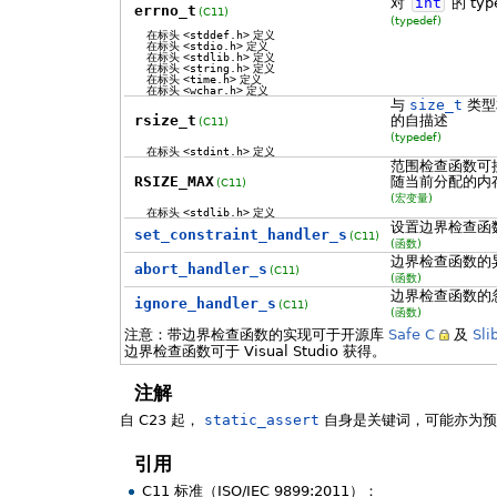
对
int
的 ty
errno_t
(C11)
(typedef)
在标头
<stddef.h>
定义
在标头
<stdio.h>
定义
在标头
<stdlib.h>
定义
在标头
<string.h>
定义
在标头
<time.h>
定义
在标头
<wchar.h>
定义
与
size_t
类型
rsize_t
的自描述
(C11)
(typedef)
在标头
<stdint.h>
定义
范围检查函数可
RSIZE_MAX
随当前分配的内
(C11)
(宏变量)
在标头
<stdlib.h>
定义
设置边界检查函
set_constraint_handler_s
(C11)
(函数)
边界检查函数的
abort_handler_s
(C11)
(函数)
边界检查函数的
ignore_handler_s
(C11)
(函数)
注意：带边界检查函数的实现可于开源库
Safe C
及
Sli
边界检查函数可于 Visual Studio 获得。
注解
自 C23 起，
static_assert
自身是关键词，可能亦为
引用
C11 标准（ISO/IEC 9899:2011）：