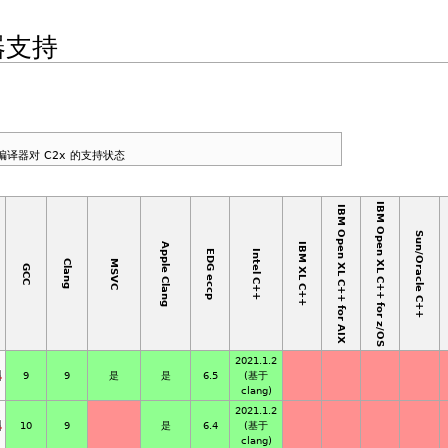
器支持
他编译器对 C2x 的支持状态
IBM Open XL C++ for z/OS
IBM Open XL C++ for AIX
Sun/Oracle C++
Apple Clang
IBM XL C++
EDG eccp
Intel C++
MSVC
Clang
GCC
2021.1.2
9
9
是
是
6.5
(基于
clang)
2021.1.2
10
9
是
6.4
(基于
clang)