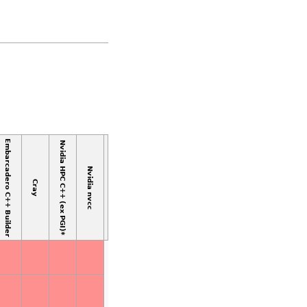
Embarcadero C++ Builder
Nvidia HPC C++ (ex PGI)*
Nvidia nvcc
Cray