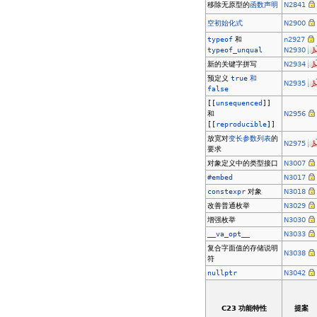
移除无原型的
函数声明
N2841
空初始化式
N2900
typeof
和
n2927
typeof_unqual
N2930
新的关键字拼写
N2934
预定义
true
和
N2935
false
[[
unsequenced
]]
和
N2956
[[
reproducible
]]
放宽对
变长参数列表
的
N2975
要求
对象定义中的类型接口
N3007
#embed
N3017
constexpr
对象
N3018
改善普通枚举
N3029
增强枚举
N3030
__va_opt__
N3033
复合字面值的存储说明
N3038
符
nullptr
N3042
C23 功能特性
提案