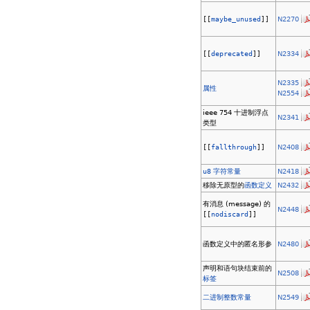
[[
maybe_unused
]]
N2270
[[
deprecated
]]
N2334
N2335
属性
N2554
ieee 754 十进制浮点
N2341
类型
[[
fallthrough
]]
N2408
u8
字符常量
N2418
移除无原型的
函数定义
N2432
有消息 (message) 的
N2448
[[
nodiscard
]]
函数定义中的匿名形参
N2480
声明和语句块结束前的
N2508
标签
二进制整数常量
N2549