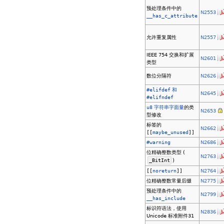
预处理条件中的
N2553
__has_c_attribute
允许重复属性
N2557
IEEE 754 交换和扩展
N2601
类型
数位分隔符
N2626
#elifdef
和
N2645
#elifndef
u8
字符串字面量
的类
N2653
型修改
标签的
N2662
[[
maybe_unused
]]
#warning
N2686
位精确整数类型 (
N2763
_BitInt
)
[[
noreturn
]]
N2764
位精确整数常量后缀
N2775
预处理条件中的
N2799
__has_include
标识符语法，使用
N2836
Unicode 标准附件31