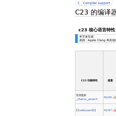
C
Compiler support
C23 的编译
c23 核心语言特性
本节未完成
原因：Apple Clang 和其
C23 功能特性
提案
无消息的
N2265
_Static_assert
[[
nodiscard
]]
N2267