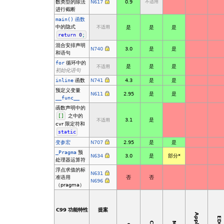
数类型的除法
N617
0.9
不适用
进行截断
main()
函数
中的隐式
是
是
是
不适用
return
0
;
混合安排声明
N740
3.0
是
是
和语句
for
循环中的
是
是
是
不适用
初始化语句
inline
函数
N741
4.3
是
是
预定义变量
N611
2.95
是
是
__func__
函数声明中的
[
]
之中的
3.1
是
不适用
cvr 限定符和
static
变参宏
N707
2.95
是
是
_Pragma
预
N634
3.0
是
部分
*
处理器运算符
浮点求值的标
N631
准语用
否
否
N696
（pragma）
C99 功能特性
提案