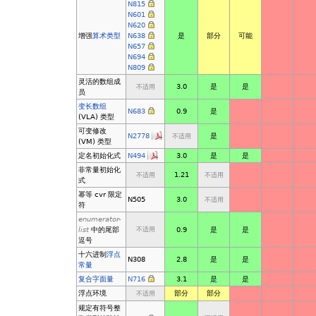
N815
N601
N620
增强
算术类型
N638
是
部分
可能
N657
N694
N809
灵活的数组成
3.0
是
是
不适用
员
变长数组
N683
0.9
是
(VLA) 类型
可变修改
N2778
是
不适用
(VM) 类型
定名初始化式
N494
3.0
是
是
非常量初始化
1.21
不适用
不适用
式
幂等 cvr 限定
N505
3.0
不适用
符
enumerator-
list
中的尾部
0.9
是
是
不适用
逗号
十六进制
浮点
N308
2.8
是
是
常量
复合字面量
N716
3.1
是
是
浮点环境
部分
部分
不适用
规定有符号整