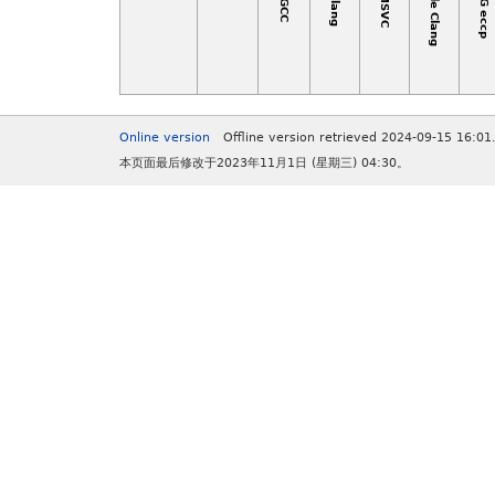
Apple Clang
EDG eccp
MSVC
Clang
GCC
Online version
Offline version retrieved 2024-09-15 16:01
本页面最后修改于2023年11月1日 (星期三) 04:30。