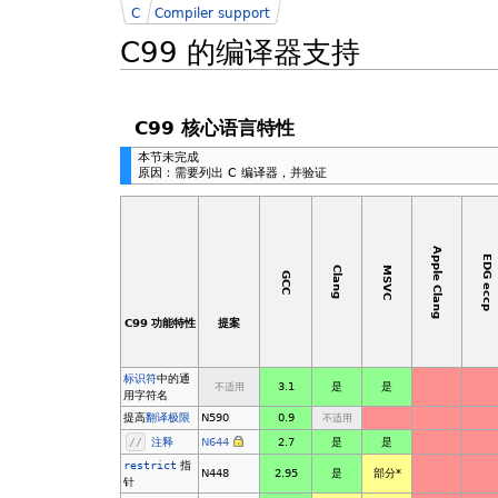
C
Compiler support
C99 的编译器支持
C99 核心语言特性
本节未完成
原因：需要列出 C 编译器，并验证
Apple Clang
EDG eccp
MSVC
Clang
GCC
C99 功能特性
提案
标识符
中的通
3.1
是
是
不适用
用字符名
提高
翻译极限
N590
0.9
不适用
//
注释
N644
2.7
是
是
restrict
指
N448
2.95
是
部分
*
针