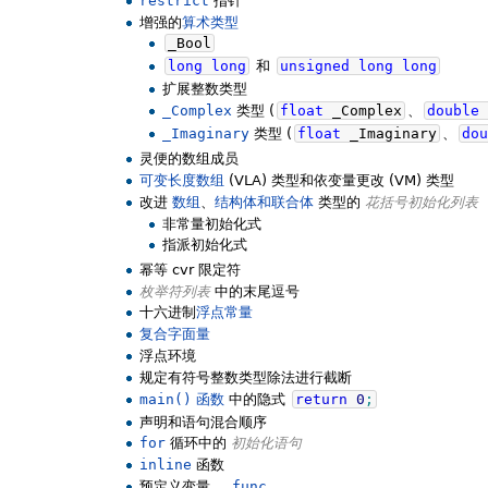
restrict
指针
增强的
算术类型
_Bool
long
long
和
unsigned
long
long
扩展整数类型
_Complex
类型 (
float
_Complex
、
double
_Imaginary
类型 (
float
_Imaginary
、
dou
灵便的数组成员
可变长度数组
(VLA) 类型和依变量更改 (VM) 类型
改进
数组
、
结构体和联合体
类型的
花括号初始化列表
非常量初始化式
指派初始化式
幂等 cvr 限定符
枚举符列表
中的末尾逗号
十六进制
浮点常量
复合字面量
浮点环境
规定有符号整数类型除法进行截断
main()
函数
中的隐式
return
0
;
声明和语句混合顺序
for
循环中的
初始化语句
inline
函数
预定义变量
__func__