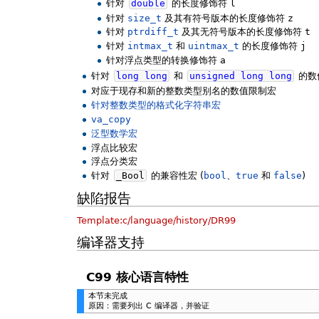
针对
double
的长度修饰符
l
针对
size_t
及其有符号版本的长度修饰符
z
针对
ptrdiff_t
及其无符号版本的长度修饰符
t
针对
intmax_t
和
uintmax_t
的长度修饰符
j
针对浮点类型的转换修饰符
a
针对
long
long
和
unsigned
long
long
的数
对应于现存和新的整数类型别名的数值限制宏
针对整数类型的格式化字符串宏
va_copy
泛型数学宏
浮点比较宏
浮点分类宏
针对
_Bool
的兼容性宏 (
bool
、
true
和
false
)
缺陷报告
Template:c/language/history/DR99
编译器支持
C99 核心语言特性
本节未完成
原因：需要列出 C 编译器，并验证