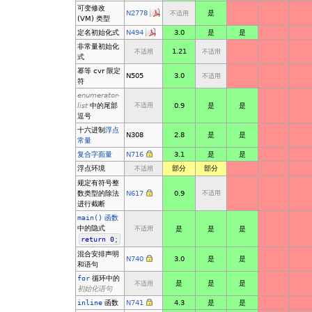
可变修改
N2778
是
不适用
(VM) 类型
定名初始化式
N494
3.0
是
是
非常量初始化
1.21
不适用
不适用
式
幂等 cvr 限定
N505
3.0
不适用
符
enumerator-
list
中的尾部
0.9
是
是
不适用
逗号
十六进制
浮点
N308
2.8
是
是
常量
复合字面量
N716
3.1
是
是
浮点环境
部分
部分
不适用
规定有符号整
数类型的除法
N617
0.9
不适用
进行截断
main()
函数
中的隐式
是
是
是
不适用
return
0
;
混合安排声明
N740
3.0
是
是
和语句
for
循环中的
是
是
是
不适用
初始化语句
inline
函数
N741
4.3
是
是