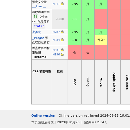
预定义变量
N611
2.95
是
是
__func__
函数声明中的
[
]
之中的
3.1
是
不适用
cvr 限定符和
static
变参宏
N707
2.95
是
是
_Pragma
预
N634
3.0
是
部分
*
处理器运算符
浮点求值的标
N631
准语用
否
否
N696
（pragma）
C99 功能特性
提案
Apple Clang
EDG eccp
MSVC
Clang
GCC
Online version
Offline version retrieved 2024-09-15 16:01
本页面最后修改于2023年10月26日 (星期四) 21:47。