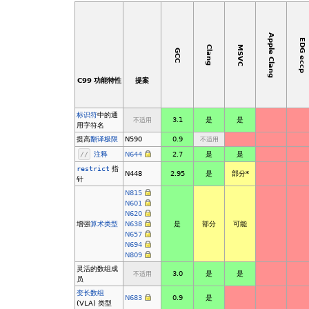
Apple Clang
EDG eccp
MSVC
Clang
GCC
C99 功能特性
提案
标识符
中的通
3.1
是
是
不适用
用字符名
提高
翻译极限
N590
0.9
不适用
//
注释
N644
2.7
是
是
restrict
指
N448
2.95
是
部分
*
针
N815
N601
N620
增强
算术类型
N638
是
部分
可能
N657
N694
N809
灵活的数组成
3.0
是
是
不适用
员
变长数组
N683
0.9
是
(VLA) 类型