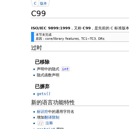
C
版本
C99
ISO/IEC 9899:1999
，又称
C99
，是先前的 C 标准版
本节未完成
原因：core/library features, TC1~TC3, DRs
过时
已移除
声明中的隐式
int
隐式函数声明
已摒弃
gets()
新的语言功能特性
标识符
中的通用字符名
增加
翻译限制
//
注释