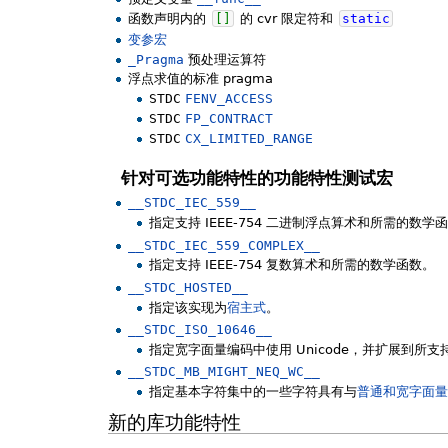
函数声明内的
[
]
的 cvr 限定符和
static
变参宏
_Pragma
预处理运算符
浮点求值的标准 pragma
STDC
FENV_ACCESS
STDC
FP_CONTRACT
STDC
CX_LIMITED_RANGE
针对可选功能特性的功能特性测试宏
__STDC_IEC_559__
指定支持 IEEE-754 二进制浮点算术和所需的数学
__STDC_IEC_559_COMPLEX__
指定支持 IEEE-754 复数算术和所需的数学函数。
__STDC_HOSTED__
指定该实现为
宿主式
。
__STDC_ISO_10646__
指定宽字面量编码中使用 Unicode，并扩展到所
__STDC_MB_MIGHT_NEQ_WC__
指定基本字符集中的一些字符具有与
普通和宽字面量
新的库功能特性