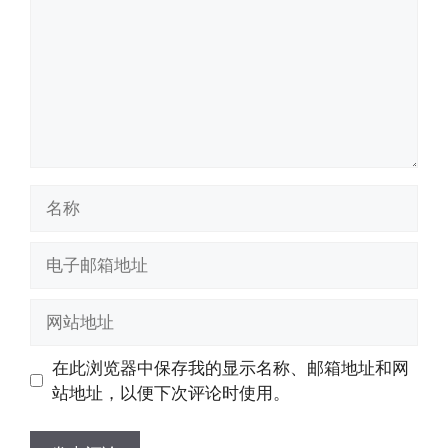
名
称
电
子
邮
网
箱
站
地
地
在此浏览器中保存我的显示名称、邮箱地址和网
址
址
站地址，以便下次评论时使用。