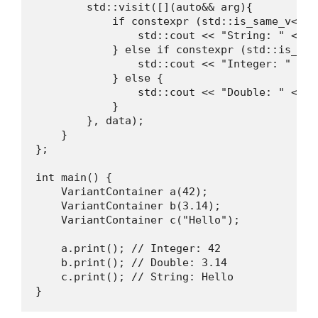
        std::visit([](auto&& arg){

            if constexpr (std::is_same_v<std
                std::cout << "String: " << ar
            } else if constexpr (std::is_int
                std::cout << "Integer: " << a
            } else {

                std::cout << "Double: " << ar
            }

        }, data);

    }

};

int main() {

    VariantContainer a(42);

    VariantContainer b(3.14);

    VariantContainer c("Hello");

    a.print(); // Integer: 42

    b.print(); // Double: 3.14

    c.print(); // String: Hello

}