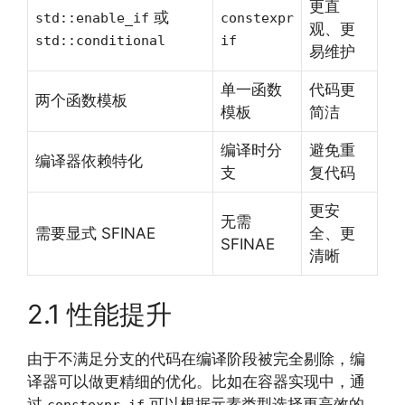
更直
或
std::enable_if
constexpr
观、更
std::conditional
if
易维护
单一函数
代码更
两个函数模板
模板
简洁
编译时分
避免重
编译器依赖特化
支
复代码
更安
无需
需要显式 SFINAE
全、更
SFINAE
清晰
2.1 性能提升
由于不满足分支的代码在编译阶段被完全剔除，编
译器可以做更精细的优化。比如在容器实现中，通
过
可以根据元素类型选择更高效的
constexpr if