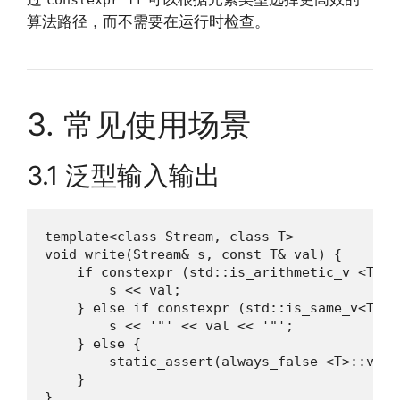
算法路径，而不需要在运行时检查。
3. 常见使用场景
3.1 泛型输入输出
template<class Stream, class T>

void write(Stream& s, const T& val) {

    if constexpr (std::is_arithmetic_v <T>) {
        s << val;

    } else if constexpr (std::is_same_v<T, s
        s << '"' << val << '"';

    } else {

        static_assert(always_false <T>::valu
    }

}