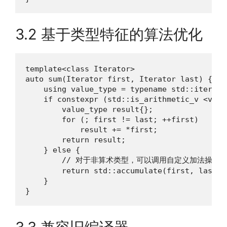
3.2 基于类型特征的算法优化
template<class Iterator>

auto sum(Iterator first, Iterator last) {

    using value_type = typename std::iterato
    if constexpr (std::is_arithmetic_v <value
        value_type result{};

        for (; first != last; ++first)

            result += *first;

        return result;

    } else {

        // 对于非算术类型，可以调用自定义加法操作

        return std::accumulate(first, last, 
    }

}