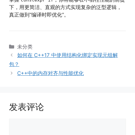
下，用更简洁、直观的方式实现复杂的泛型逻辑，
真正做到“编译时即优化”。
分
未分类
类
如何在 C++17 中使用结构化绑定实现元组解
包？
C++中的内存对齐与性能优化
发表评论
评
论