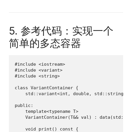
5. 参考代码：实现一个
简单的多态容器
#include <iostream>

#include <variant>

#include <string>

class VariantContainer {

    std::variant<int, double, std::string> da
public:

    template<typename T>

    VariantContainer(T&& val) : data(std::fo
    void print() const {
