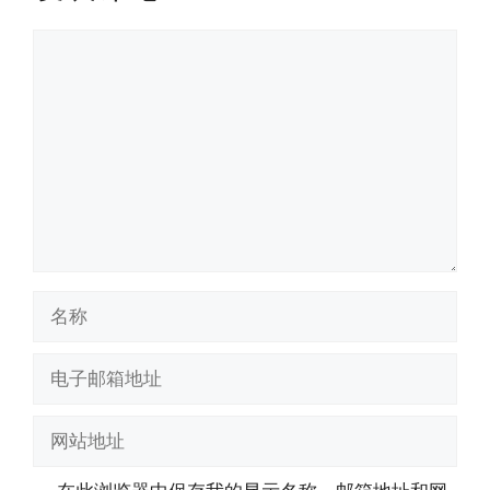
评
论
名
称
电
子
邮
网
箱
站
地
地