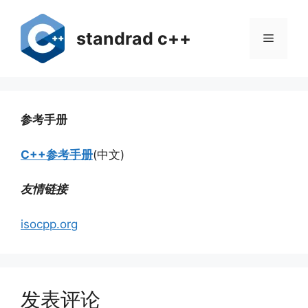
跳
至
standrad c++
菜
内
容
单
参考手册
C++参考手册
(中文)
友情链接
isocpp.org
发表评论