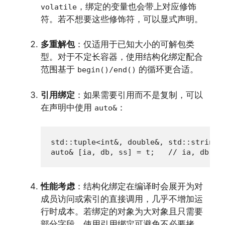
，绑定的变量也会带上对应修饰
volatile
符。若不想要这些修饰符，可以显式声明。
多重解包
：仅适用于已知大小的可解包类
型。对于不定长容器，使用结构化绑定配合
范围基于
的循环更合适。
begin()/end()
引用绑定
：如果需要引用而不是复制，可以
在声明中使用
：
auto&
std::tuple<int&, double&, std::string&>
auto& [ia, db, ss] = t;   // ia, db,
性能考虑
：结构化绑定在编译时会展开为对
成员访问或索引的直接调用，几乎不增加运
行时成本。若绑定的对象为大对象且只需要
部分字段，使用引用绑定可避免不必要拷