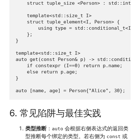
    struct tuple_size <Person> : std::integr
    template<std::size_t I>

    struct tuple_element<I, Person> {

        using type = std::conditional_t<I==0
    };

}

template<std::size_t I>

auto get(const Person& p) -> std::conditiona
    if constexpr (I==0) return p.name;

    else return p.age;

}

auto [name, age] = Person{"Alice", 30};
6. 常见陷阱与最佳实践
类型推断
：
会根据右侧表达式的返回类
auto
型推断每个绑定的类型。若右侧为
或
const