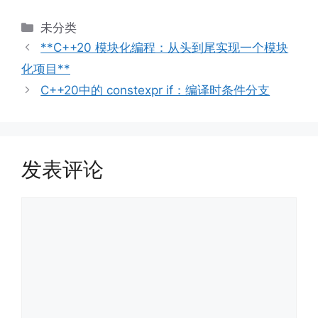
分
未分类
类
**C++20 模块化编程：从头到尾实现一个模块
化项目**
C++20中的 constexpr if：编译时条件分支
发表评论
评
论