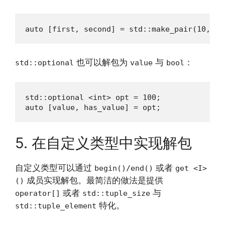
auto [first, second] = std::make_pair(10, 20
也可以解包为
与
：
std::optional
value
bool
std::optional <int> opt = 100;

auto [value, has_value] = opt;
5. 在自定义类型中实现解包
自定义类型可以通过
或者
begin()/end()
get <I>
成员实现解包。最简洁的做法是提供
()
或者
与
operator[]
std::tuple_size
特化。
std::tuple_element