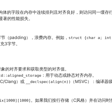
结构体的字段在内存中连续排列且对齐良好，则访问同一缓存
导致显著的性能损失。
（padding），浪费内存。例如，
struct {char a; int
充3字节。
对象的对齐要求和获取类型的对齐值。
：用于动态或静态对齐内存。
td::aligned_storage
C/Clang）或
（MSVC）：编译器
__declspec(align(n))
。如果我们按行存储（C风格）并在访问时
ix[1000][1000]