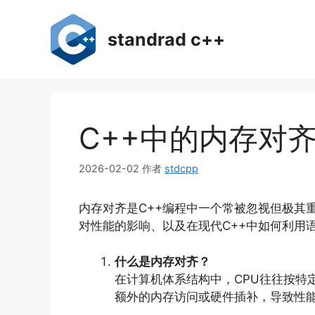
跳
至
standrad c++
内
容
C++中的内存对
2026-02-02
作者
stdcpp
内存对齐是C++编程中一个常被忽视但极其
对性能的影响、以及在现代C++中如何利用
什么是内存对齐？
在计算机体系结构中，CPU往往按特
额外的内存访问或硬件插补，导致性