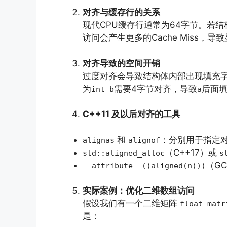
对齐与缓存行的关系
现代CPU缓存行通常为64字节。若
访问会产生更多的Cache Miss，
对齐导致的空间开销
过度对齐会导致结构体内部出现填充字节
为
需要4字节对齐，导致
后面填
int b
a
C++11 及以后对齐的工具
和
：分别用于指定
alignas
alignof
（C++17）或
std::aligned_alloc
s
（GC
__attribute__((aligned(n)))
实际案例：优化二维数组访问
假设我们有一个二维矩阵
float matr
是：