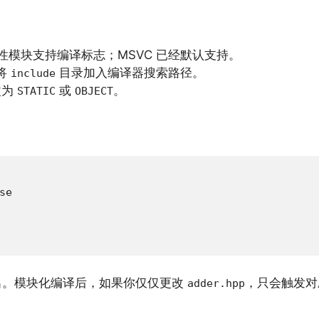
的实验性模块支持编译标志；MSVC 已经默认支持。
将
目录加入编译器搜索路径。
include
改为
或
。
STATIC
OBJECT
e

。模块化编译后，如果你仅仅更改
，只会触发对
adder.hpp