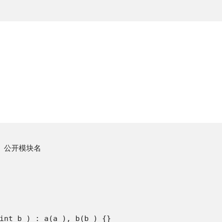
）
// 公开模块名

int b_) : a(a_), b(b_) {}
