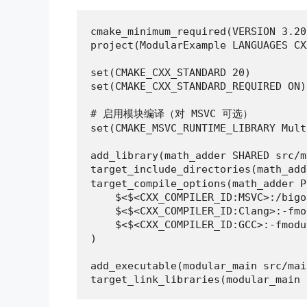
cmake_minimum_required(VERSION 3.20)
project(ModularExample LANGUAGES CXX
set(CMAKE_CXX_STANDARD 20)

set(CMAKE_CXX_STANDARD_REQUIRED ON)

# 启用模块编译（对 MSVC 可选）

set(CMAKE_MSVC_RUNTIME_LIBRARY Mult
add_library(math_adder SHARED src/m
target_include_directories(math_a
target_compile_options(math_adder P
    $<$<CXX_COMPILER_ID:MSVC>:/bigob
    $<$<CXX_COMPILER_ID:Clang>:-fmo
    $<$<CXX_COMPILER_ID:GCC>:-fmodu
)

add_executable(modular_main src/mai
target_link_libraries(modular_main 