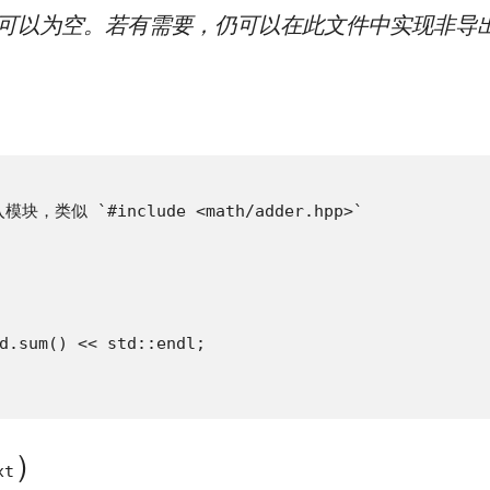
可以为空。若有需要，仍可以在此文件中实现非导
入模块，类似 `#include <math/adder.hpp>`

d.sum() << std::endl;

）
xt