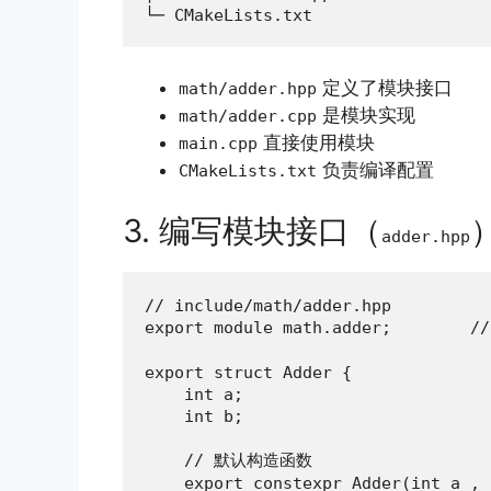
└─ CMakeLists.txt
定义了模块接口
math/adder.hpp
是模块实现
math/adder.cpp
直接使用模块
main.cpp
负责编译配置
CMakeLists.txt
3. 编写模块接口（
adder.hpp
// include/math/adder.hpp

export module math.adder;        
export struct Adder {

    int a;

    int b;

    // 默认构造函数

    export constexpr Adder(int a_, 