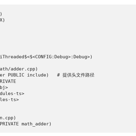


)

iThreaded$<$<CONFIG:Debug>:Debug>)

ath/adder.cpp)

dder PUBLIC include)   # 提供头文件路径

RIVATE

j>

dules-ts>

les-ts>

n.cpp)

PRIVATE math_adder)