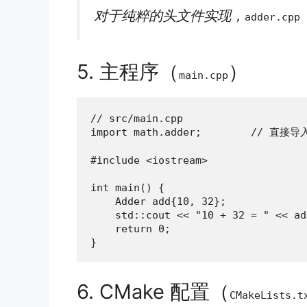
对于纯粹的头文件实现，
adder.cpp
5. 主程序（
）
main.cpp
// src/main.cpp

import math.adder;        // 直接导
#include <iostream>

int main() {

    Adder add{10, 32};

    std::cout << "10 + 32 = " << ad
    return 0;

}
6. CMake 配置（
CMakeLists.t