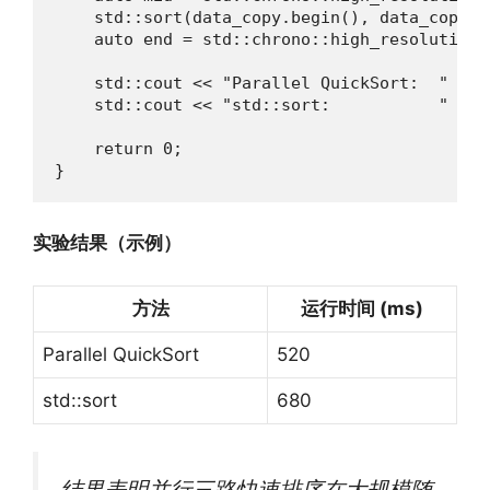
    std::sort(data_copy.begin(), data_copy.en
    auto end = std::chrono::high_resolution_
    std::cout << "Parallel QuickSort:  " << 
    std::cout << "std::sort:           " << 
    return 0;

}
实验结果（示例）
方法
运行时间 (ms)
Parallel QuickSort
520
std::sort
680
结果表明并行三路快速排序在大规模随