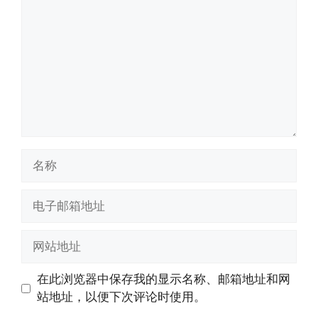
论
名
称
电
子
邮
网
箱
站
地
地
在此浏览器中保存我的显示名称、邮箱地址和网
址
址
站地址，以便下次评论时使用。