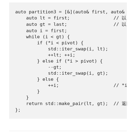
auto partition3 = [&](auto& first, auto& las
    auto lt = first;                // 以 <
    auto gt = last;                 // 以 >
    auto i = first;

    while (i < gt) {

        if (*i < pivot) {

            std::iter_swap(i, lt);

            ++lt; ++i;

        } else if (*i > pivot) {

            --gt;

            std::iter_swap(i, gt);

        } else {

            ++i;                    // *i == 
        }

    }

    return std::make_pair(lt, gt);  // 返
};