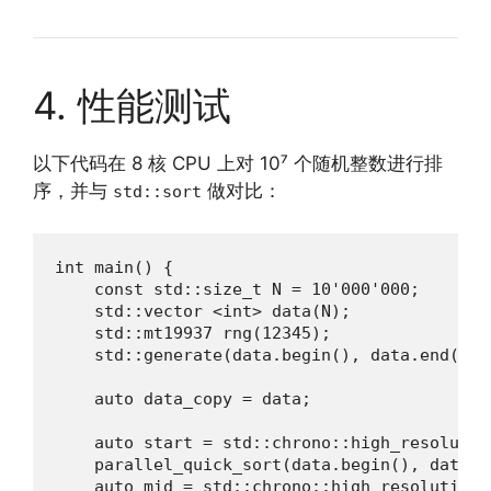
4. 性能测试
以下代码在 8 核 CPU 上对 10⁷ 个随机整数进行排
序，并与
做对比：
std::sort
int main() {

    const std::size_t N = 10'000'000;

    std::vector <int> data(N);

    std::mt19937 rng(12345);

    std::generate(data.begin(), data.end(), 
    auto data_copy = data;

    auto start = std::chrono::high_resolutio
    parallel_quick_sort(data.begin(), data.en
    auto mid = std::chrono::high_resolution_