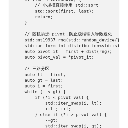
        // 小规模直接使用 std::sort

        std::sort(first, last);

        return;

    }

    // 随机挑选 pivot，防止极端输入导致退化

    std::mt19937 rng(std::random_device{}());
    std::uniform_int_distribution<std::size_
    auto pivot_it = first + dist(rng);

    auto pivot_val = *pivot_it;

    // 三路分区

    auto lt = first;

    auto gt = last;

    auto i = first;

    while (i < gt) {

        if (*i < pivot_val) {

            std::iter_swap(i, lt);

            ++lt; ++i;

        } else if (*i > pivot_val) {

            --gt;

            std::iter_swap(i, gt);
