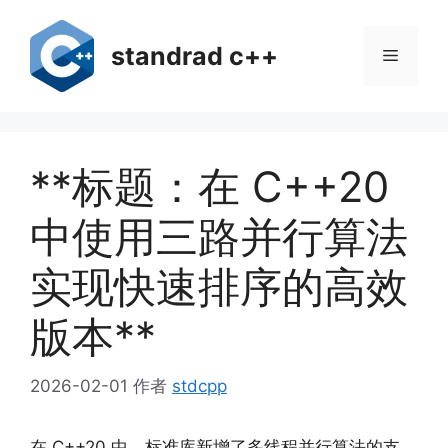
跳
至
standrad c++
菜
内
容
单
**标题：在 C++20
中使用三路并行算法
实现快速排序的高效
版本**
2026-02-01
作者
stdcpp
在 C++20 中，标准库新增了多线程并行算法的支