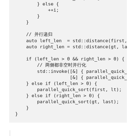
        } else {

            ++i;

        }

    }

    // 并行递归

    auto left_len  = std::distance(first, lt)
    auto right_len = std::distance(gt, last);
    if (left_len > 0 && right_len > 0) {

        // 两侧都非空时并行化

        std::invoke([&] { parallel_quick_sor
                    [&] { parallel_quick_sor
    } else if (left_len > 0) {

        parallel_quick_sort(first, lt);

    } else if (right_len > 0) {

        parallel_quick_sort(gt, last);

    }

}