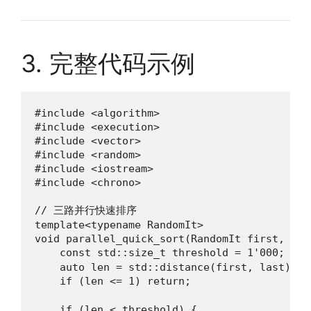
3. 完整代码示例
#include <algorithm>

#include <execution>

#include <vector>

#include <random>

#include <iostream>

#include <chrono>

// 三路并行快速排序

template<typename RandomIt>

void parallel_quick_sort(RandomIt first, Ran
    const std::size_t threshold = 1'000
    auto len = std::distance(first, last);

    if (len <= 1) return;                 
    if (len < threshold) {
