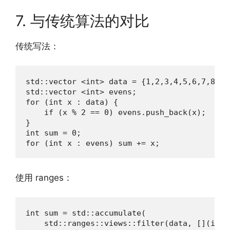
7. 与传统算法的对比
传统写法：
std::vector <int> data = {1,2,3,4,5,6,7,8,9,1
std::vector <int> evens;

for (int x : data) {

    if (x % 2 == 0) evens.push_back(x);

}

int sum = 0;

for (int x : evens) sum += x;
使用 ranges：
int sum = std::accumulate(

    std::ranges::views::filter(data, [](int 