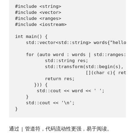
#include <string>

#include <vector>

#include <ranges>

#include <iostream>

int main() {

    std::vector<std::string> words{"hello", 
    for (auto word : words | std::ranges::vi
           std::string res;

           std::transform(std::begin(s), std
                          [](char c){ return
           return res;

       })) {

        std::cout << word << ' ';

    }

    std::cout << '\n';

}
通过
管道符，代码流动性更强，易于阅读。
|