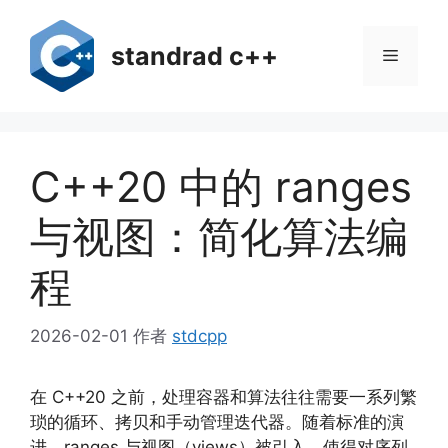
跳
至
standrad c++
菜
内
容
单
C++20 中的 ranges
与视图：简化算法编
程
2026-02-01
作者
stdcpp
在 C++20 之前，处理容器和算法往往需要一系列繁
琐的循环、拷贝和手动管理迭代器。随着标准的演
进，ranges 与视图（views）被引入，使得对序列