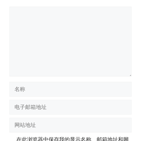
评
论
名
称
电
子
邮
网
箱
站
地
地
在此浏览器中保存我的显示名称、邮箱地址和网