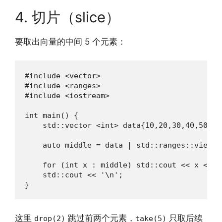
4. 切片（slice）
要取出向量的中间 5 个元素：
#include <vector>

#include <ranges>

#include <iostream>

int main() {

    std::vector <int> data{10,20,30,40,50,60
    auto middle = data | std::ranges::views:
    for (int x : middle) std::cout << x << ' 
    std::cout << '\n';

}
这里
跳过前两个元素，
只取后续
drop(2)
take(5)