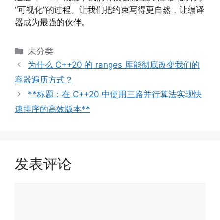
“可视化”的过程。让我们把约束写得更自然，让编译
器成为最强的伙伴。
分
未分类
类
为什么 C++20 的 ranges 库能彻底改变我们的
容器遍历方式？
**标题：在 C++20 中使用三路并行算法实现快
速排序的高效版本**
发表评论
评
论