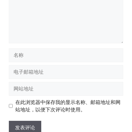
名
称
电
子
邮
网
箱
站
地
地
在此浏览器中保存我的显示名称、邮箱地址和网
址
址
站地址，以便下次评论时使用。