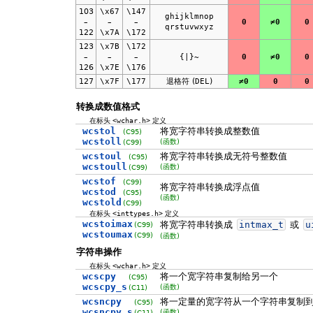
103
\x67
\147
ghijklmnop
–
–
–
0
≠0
0
qrstuvwxyz
122
\x7A
\172
123
\x7B
\172
–
–
–
{|}~
0
≠0
0
126
\x7E
\176
127
\x7F
\177
退格符 (
DEL
)
≠0
0
0
转换成数值格式
在标头
<wchar.h>
定义
wcstol
将宽字符串转换成整数值
(C95)
wcstoll
(函数)
(C99)
wcstoul
将宽字符串转换成无符号整数值
(C95)
wcstoull
(函数)
(C99)
wcstof
(C99)
将宽字符串转换成浮点值
wcstod
(C95)
(函数)
wcstold
(C99)
在标头
<inttypes.h>
定义
wcstoimax
将宽字符串转换成
intmax_t
或
u
(C99)
wcstoumax
(C99)
(函数)
字符串操作
在标头
<wchar.h>
定义
wcscpy
将一个宽字符串复制给另一个
(C95)
wcscpy_s
(函数)
(C11)
wcsncpy
将一定量的宽字符从一个字符串复制
(C95)
wcsncpy_s
(函数)
(C11)