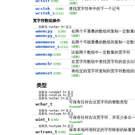
wcsstr
(C95)
(函数)
wcstok
查找宽字符串中的下一个记号
(C95)
wcstok_s
(函数)
(C11)
宽字符数组操作
在标头
<wchar.h>
定义
wmemcpy
在两个不重叠的数组间复制一定数量
(C95)
wmemcpy_s
(函数)
(C11)
wmemmove
在两个可能重叠的数组间复制一定数
(C95)
wmemmove_s
(函数)
(C11)
比较两个数组中一定数量的宽字符
wmemcmp
(C95)
(函数)
在宽字符数组中查找宽字符的首次出
wmemchr
(C95)
(函数)
将给定的宽字符复制到宽字符数组的
wmemset
(C95)
(函数)
类型
在标头
<stddef.h>
定义
在标头
<stdlib.h>
定义
在标头
<wchar.h>
定义
可保有任何合法宽字符的整数类型
wchar_t
(typedef)
在标头
<wchar.h>
定义
在标头
<wctype.h>
定义
可保有任何合法宽字符，并至少多出
wint_t
(C95)
(typedef)
在标头
<wctype.h>
定义
保有本地环境特定的字符映射的标量
wctrans_t
(C95)
(typedef)