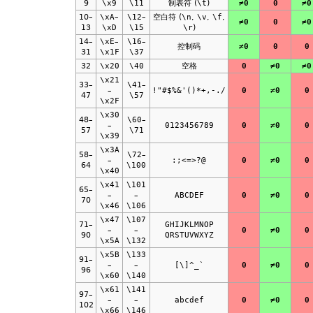
9
\x9
\11
制表符 (
\t
)
≠0
0
≠0
10–
\xA
–
\12
–
空白符 (
\n
,
\v
,
\f
,
≠0
0
≠0
13
\xD
\15
\r
)
14–
\xE
–
\16
–
控制码
≠0
0
0
31
\x1F
\37
32
\x20
\40
空格
0
≠0
≠0
\x21
33–
\41
–
–
!"#$%&'()*+,-./
0
≠0
0
47
\57
\x2F
\x30
48–
\60
–
–
0123456789
0
≠0
0
57
\71
\x39
\x3A
58–
\72
–
–
:;<=>?@
0
≠0
0
64
\100
\x40
\x41
\101
65–
–
–
ABCDEF
0
≠0
0
70
\x46
\106
\x47
\107
71–
GHIJKLMNOP
–
–
0
≠0
0
90
QRSTUVWXYZ
\x5A
\132
\x5B
\133
91–
–
–
[\]^_`
0
≠0
0
96
\x60
\140
\x61
\141
97–
–
–
abcdef
0
≠0
0
102
\x66
\146