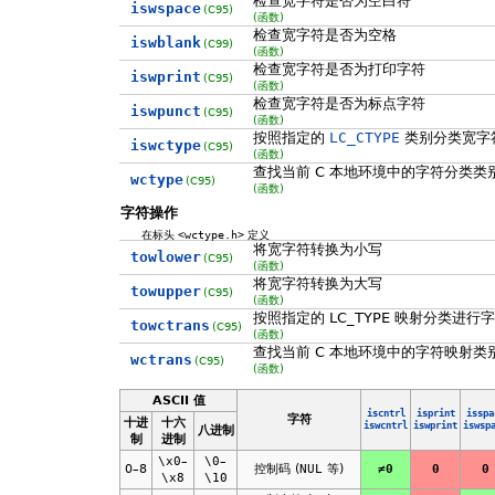
检查宽字符是否为空白符
iswspace
(C95)
(函数)
检查宽字符是否为空格
iswblank
(C99)
(函数)
检查宽字符是否为打印字符
iswprint
(C95)
(函数)
检查宽字符是否为标点字符
iswpunct
(C95)
(函数)
按照指定的
LC_CTYPE
类别分类宽字
iswctype
(C95)
(函数)
查找当前 C 本地环境中的字符分类类
wctype
(C95)
(函数)
字符操作
在标头
<wctype.h>
定义
将宽字符转换为小写
towlower
(C95)
(函数)
将宽字符转换为大写
towupper
(C95)
(函数)
按照指定的 LC_TYPE 映射分类进行
towctrans
(C95)
(函数)
查找当前 C 本地环境中的字符映射类
wctrans
(C95)
(函数)
ASCII 值
iscntrl
isprint
isspa
字符
十进
十六
iswcntrl
iswprint
iswsp
八进制
制
进制
\x0
–
\0
–
0–8
控制码 (
NUL
等)
≠0
0
0
\x8
\10