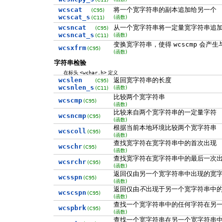
wcscat
将一个宽字符串的副本追加给另一个
(C95)
wcscat_s
(函数)
(C11)
wcsncat
从一个宽字符串将一定量宽字符串追
(C95)
wcsncat_s
(函数)
(C11)
变换宽字符串，使得
wcscmp
会产生
wcsxfrm
(C95)
(函数)
字符串检验
在标头
<wchar.h>
定义
wcslen
返回宽字符串的长度
(C95)
wcsnlen_s
(函数)
(C11)
比较两个宽字符串
wcscmp
(C95)
(函数)
比较来自两个宽字符串的一定量字符
wcsncmp
(C95)
(函数)
根据当前本地环境比较两个宽字符串
wcscoll
(C95)
(函数)
查找宽字符在宽字符串中的首次出现
wcschr
(C95)
(函数)
查找宽字符在宽字符串中的最后一次
wcsrchr
(C95)
(函数)
返回仅由另一个宽字符串中出现的宽
wcsspn
(C95)
(函数)
返回仅由
不
出现于另一个宽字符串中
wcscspn
(C95)
(函数)
查找一个宽字符串中的任何字符在另
wcspbrk
(C95)
(函数)
查找一个宽字符串在另一个宽字符串