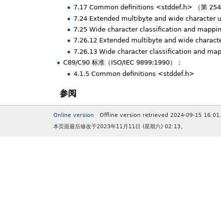
7.17 Common definitions <stddef.h> （第 2
7.24 Extended multibyte and wide character
7.25 Wide character classification and mapp
7.26.12 Extended multibyte and wide charac
7.26.13 Wide character classification and m
C89/C90 标准（ISO/IEC 9899:1990）：
4.1.5 Common definitions <stddef.h>
参阅
Online version
Offline version retrieved 2024-09-15 16:01
本页面最后修改于2023年11月11日 (星期六) 02:13。