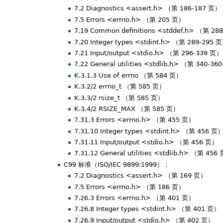
7.2 Diagnostics <assert.h> （第 186-187 页）
7.5 Errors <errno.h> （第 205 页）
7.19 Common definitions <stddef.h> （第 2
7.20 Integer types <stdint.h> （第 289-295 
7.21 Input/output <stdio.h> （第 296-339 页）
7.22 General utilities <stdlib.h> （第 340-3
K.3.1.3 Use of errno （第 584 页）
K.3.2/2 errno_t （第 585 页）
K.3.3/2 rsize_t （第 585 页）
K.3.4/2 RSIZE_MAX （第 585 页）
7.31.3 Errors <errno.h> （第 455 页）
7.31.10 Integer types <stdint.h> （第 456 页
7.31.11 Input/output <stdio.h> （第 456 页）
7.31.12 General utilities <stdlib.h> （第 456
C99 标准（ISO/IEC 9899:1999）：
7.2 Diagnostics <assert.h> （第 169 页）
7.5 Errors <errno.h> （第 186 页）
7.26.3 Errors <errno.h> （第 401 页）
7.26.8 Integer types <stdint.h> （第 401 页）
7.26.9 Input/output <stdio.h> （第 402 页）