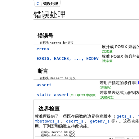
C
错误处理
错误处理
错误号
在标头
<errno.h>
定义
展开成 POSIX 
errno
(宏变量)
标准 POSIX 兼容
E2BIG, EACCES, ..., EXDEV
(宏常量)
断言
在标头
<assert.h>
定义
若用户指定的条件非
assert
(宏函数)
若常量表达式为假则
static_assert
(C11)
(C23 中移除)
(关键词宏)
边界检查
标准库提供了一些既存函数的边界检查版本（
gets_s
、
mbstowcs_s
、
qsort_s
、
getenv_s
等）。这些功能
用。下列宏和函数支持此功能。
在标头
<errno.h>
定义
在标头
<stdio.h>
定义