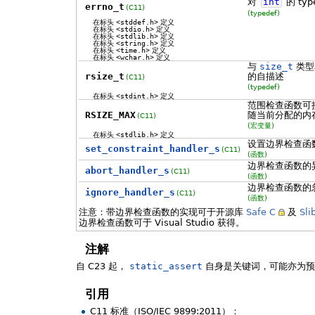
对
int
的 ty
errno_t
(C11)
(typedef)
在标头
<stddef.h>
定义
在标头
<stdio.h>
定义
在标头
<stdlib.h>
定义
在标头
<string.h>
定义
在标头
<time.h>
定义
在标头
<wchar.h>
定义
与
size_t
类型
rsize_t
的自描述
(C11)
(typedef)
在标头
<stdint.h>
定义
范围检查函数可
RSIZE_MAX
随当前分配的内
(C11)
(宏变量)
在标头
<stdlib.h>
定义
设置边界检查函
set_constraint_handler_s
(C11)
(函数)
边界检查函数的
abort_handler_s
(C11)
(函数)
边界检查函数的
ignore_handler_s
(C11)
(函数)
注意：带边界检查函数的实现可于开源库
Safe C
及
Sli
边界检查函数可于 Visual Studio 获得。
注解
自 C23 起，
static_assert
自身是关键词，可能亦为
引用
C11 标准（ISO/IEC 9899:2011）：