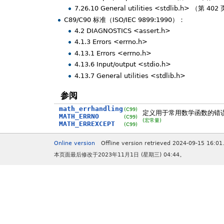
7.26.10 General utilities <stdlib.h> （第 402
C89/C90 标准（ISO/IEC 9899:1990）：
4.2 DIAGNOSTICS <assert.h>
4.1.3 Errors <errno.h>
4.13.1 Errors <errno.h>
4.13.6 Input/output <stdio.h>
4.13.7 General utilities <stdlib.h>
参阅
math_errhandling
(C99)
定义用于常用数学函数的错
MATH_ERRNO
(C99)
(宏常量)
MATH_ERREXCEPT
(C99)
Online version
Offline version retrieved 2024-09-15 16:01
本页面最后修改于2023年11月1日 (星期三) 04:44。