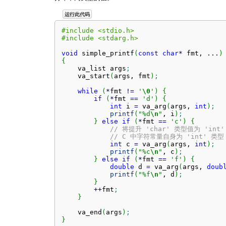
运行此代码
#include <stdio.h>
#include <stdarg.h>
void
 simple_printf
(
const
char
*
 fmt, ...
)
{
    va_list args
;
    va_start
(
args, fmt
)
;
while
(
*
fmt 
!
=
'
\0
'
)
{
if
(
*
fmt 
==
'd'
)
{
int
 i 
=
 va_arg
(
args, 
int
)
;
printf
(
"%d
\n
"
, i
)
;
}
else
if
(
*
fmt 
==
'c'
)
{
// 将提升 'char' 类型值为 'int'
// C 中字符常量自身为 'int' 类型
int
 c 
=
 va_arg
(
args, 
int
)
;
printf
(
"%c
\n
"
, c
)
;
}
else
if
(
*
fmt 
==
'f'
)
{
double
 d 
=
 va_arg
(
args, 
doub
printf
(
"%f
\n
"
, d
)
;
}
++
fmt
;
}
    va_end
(
args
)
;
}