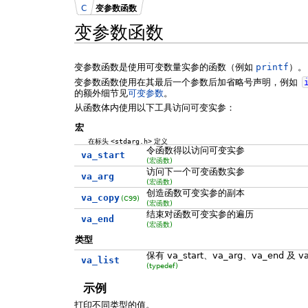
C
变参数函数
变参数函数
变参数函数是使用可变数量实参的函数（例如
printf
）。
变参数函数使用在其最后一个参数后加省略号声明，例如
的额外细节见
可变参数
。
从函数体内使用以下工具访问可变实参：
宏
在标头
<stdarg.h>
定义
令函数得以访问可变实参
va_start
(宏函数)
访问下一个可变函数实参
va_arg
(宏函数)
创造函数可变实参的副本
va_copy
(C99)
(宏函数)
结束对函数可变实参的遍历
va_end
(宏函数)
类型
保有 va_start、va_arg、va_end 及 
va_list
(typedef)
示例
打印不同类型的值。