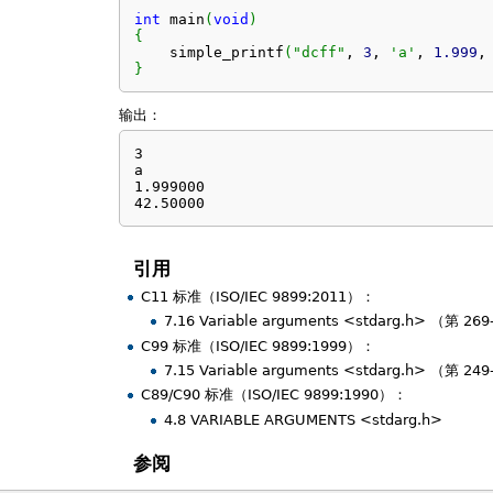
int
 main
(
void
)
{
    simple_printf
(
"dcff"
, 
3
, 
'a'
, 
1.999
,
}
输出：
3

a

1.999000

42.50000
引用
C11 标准（ISO/IEC 9899:2011）：
7.16 Variable arguments <stdarg.h> （第 26
C99 标准（ISO/IEC 9899:1999）：
7.15 Variable arguments <stdarg.h> （第 24
C89/C90 标准（ISO/IEC 9899:1990）：
4.8 VARIABLE ARGUMENTS <stdarg.h>
参阅