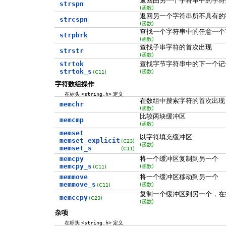
返回由另一个字符串中的字符
strspn
(函数)
返回另一个字符串所不具有的
strcspn
(函数)
查找一个字符串中的任意一个
strpbrk
(函数)
查找子串字符的首次出现
strstr
(函数)
strtok
查找字节字符串中的下一个记
strtok_s
(函数)
(C11)
字符数组操作
在标头
<string.h>
定义
在数组中搜索字符的首次出现
memchr
(函数)
比较两块缓冲区
memcmp
(函数)
memset
以字符填充缓冲区
memset_explicit
(C23)
(函数)
memset_s
(C11)
memcpy
将一个缓冲区复制到另一个
memcpy_s
(函数)
(C11)
memmove
将一个缓冲区移动到另一个
memmove_s
(函数)
(C11)
复制一个缓冲区到另一个，在
memccpy
(C23)
(函数)
杂项
在标头
<string.h>
定义