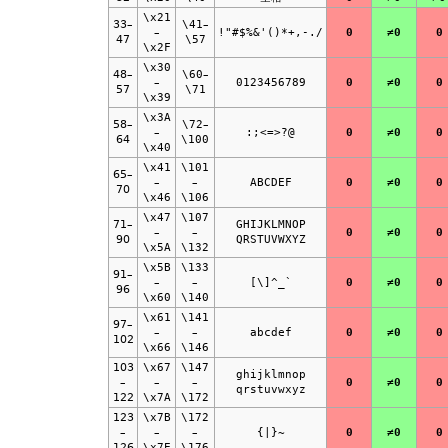
\x21
33–
\41
–
–
!"#$%&'()*+,-./
0
≠0
0
47
\57
\x2F
\x30
48–
\60
–
–
0123456789
0
≠0
0
57
\71
\x39
\x3A
58–
\72
–
–
:;<=>?@
0
≠0
0
64
\100
\x40
\x41
\101
65–
–
–
ABCDEF
0
≠0
0
70
\x46
\106
\x47
\107
71–
GHIJKLMNOP
–
–
0
≠0
0
90
QRSTUVWXYZ
\x5A
\132
\x5B
\133
91–
–
–
[\]^_`
0
≠0
0
96
\x60
\140
\x61
\141
97–
–
–
abcdef
0
≠0
0
102
\x66
\146
103
\x67
\147
ghijklmnop
–
–
–
0
≠0
0
qrstuvwxyz
122
\x7A
\172
123
\x7B
\172
–
–
–
{|}~
0
≠0
0
126
\x7E
\176