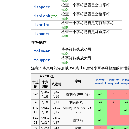
(函数)
检查一个字符是否是空白字符
isspace
(函数)
检查一个字符是否是空格字符
isblank
(C99)
(函数)
检查一个字符是否是可打印字符
isprint
(函数)
检查一个字符是否是标点字符
ispunct
(函数)
字符操作
将字符转换成小写
tolower
(函数)
将字符转换成大写
toupper
(函数)
注意：将来可能添加以
to
或
is
后随小写字母起始的新增
ASCII 值
iscntrl
isprint
isspa
字符
十进
十六
iswcntrl
iswprint
iswsp
八进制
制
进制
\x0
–
\0
–
0–8
控制码 (
NUL
等)
≠0
0
0
\x8
\10
9
\x9
\11
制表符 (
\t
)
≠0
0
≠0
10–
\xA
–
\12
–
空白符 (
\n
,
\v
,
\f
,
≠0
0
≠0
13
\xD
\15
\r
)
14–
\xE
–
\16
–
控制码
≠0
0
0
31
\x1F
\37
32
\x20
\40
空格
0
≠0
≠0