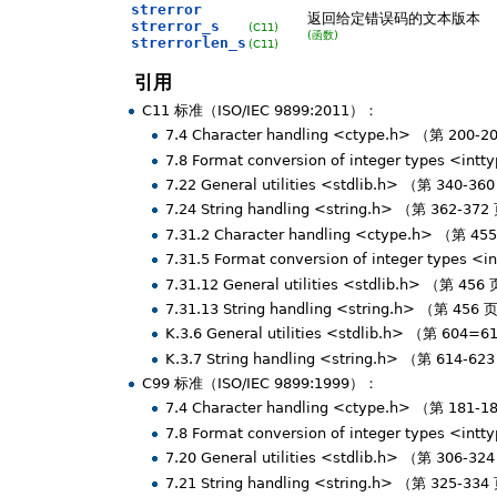
strerror
返回给定错误码的文本版本
strerror_s
(C11)
(函数)
strerrorlen_s
(C11)
引用
C11 标准（ISO/IEC 9899:2011）：
7.4 Character handling <ctype.h> （第 200-
7.8 Format conversion of integer types <in
7.22 General utilities <stdlib.h> （第 340-3
7.24 String handling <string.h> （第 362-37
7.31.2 Character handling <ctype.h> （第 4
7.31.5 Format conversion of integer types 
7.31.12 General utilities <stdlib.h> （第 456
7.31.13 String handling <string.h> （第 456 
K.3.6 General utilities <stdlib.h> （第 604=
K.3.7 String handling <string.h> （第 614-62
C99 标准（ISO/IEC 9899:1999）：
7.4 Character handling <ctype.h> （第 181-
7.8 Format conversion of integer types <in
7.20 General utilities <stdlib.h> （第 306-3
7.21 String handling <string.h> （第 325-33