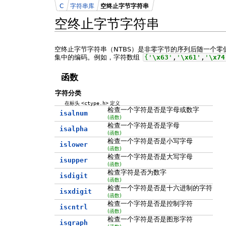
C
字符串库
空终止字节字符串
空终止字节字符串
空终止字节字符串（NTBS）是非零字节的序列后随一个
集中的编码。例如，字符数组
{
'
\x63
'
,
'
\x61
'
,
'
\x74
函数
字符分类
在标头
<ctype.h>
定义
检查一个字符是否是字母或数字
isalnum
(函数)
检查一个字符是否是字母
isalpha
(函数)
检查一个字符是否是小写字母
islower
(函数)
检查一个字符是否是大写字母
isupper
(函数)
检查字符是否为数字
isdigit
(函数)
检查一个字符是否是十六进制的字符
isxdigit
(函数)
检查一个字符是否是控制字符
iscntrl
(函数)
检查一个字符是否是图形字符
isgraph