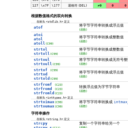
127
\x7F
\177
退格符 (
DEL
)
≠0
0
0
根据数值格式的双向转换
在标头
<stdlib.h>
定义
将字节字符串转换成浮点值
atof
(函数)
atoi
将字节字符串转换成整数值
atol
(函数)
atoll
(C99)
strtol
将字节字符串转换成整数值
strtoll
(函数)
(C99)
strtoul
将字节字符串转换成无符号整
strtoull
(函数)
(C99)
strtof
(C99)
将字节字符串转换成浮点值
strtod
(函数)
strtold
(C99)
strfromf
(C23)
转换浮点值为字节字符串
strfromd
(C23)
(函数)
strfromld
(C23)
在标头
<inttypes.h>
定义
strtoimax
将字节字符串转换成
intmax
(C99)
strtoumax
(函数)
(C99)
字符串操作
在标头
<string.h>
定义
strcpy
复制一个字符串给另一个
strcpy_s
(函数)
(C11)