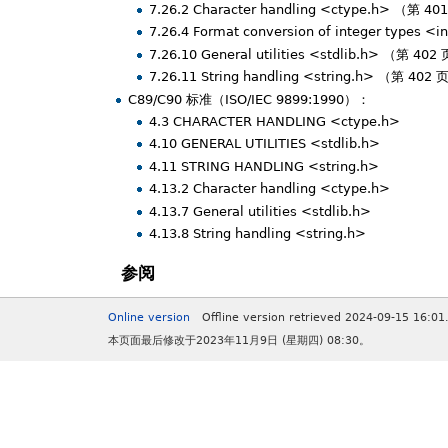
7.26.2 Character handling <ctype.h> （第 4
7.26.4 Format conversion of integer types 
7.26.10 General utilities <stdlib.h> （第 402
7.26.11 String handling <string.h> （第 402 
C89/C90 标准（ISO/IEC 9899:1990）：
4.3 CHARACTER HANDLING <ctype.h>
4.10 GENERAL UTILITIES <stdlib.h>
4.11 STRING HANDLING <string.h>
4.13.2 Character handling <ctype.h>
4.13.7 General utilities <stdlib.h>
4.13.8 String handling <string.h>
参阅
Online version
Offline version retrieved 2024-09-15 16:01
本页面最后修改于2023年11月9日 (星期四) 08:30。