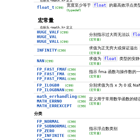
在标头
<math.h>
定义
宽度至少等于
float
的最高效浮点类
float_t
(C99)
(typedef)
宏常量
在标头
<math.h>
定义
HUGE_VALF
(C99)
分别指示过大而无法以
flo
HUGE_VAL
(宏常量)
HUGE_VALL
(C99)
求值为正无穷大或保证溢出
INFINITY
(C99)
(宏常量)
求值为
float
类型的安静 
NAN
(C99)
(宏常量)
FP_FAST_FMAF
(C99)
指示 fma 函数与操作数
FP_FAST_FMA
(C99)
(宏常量)
FP_FAST_FMAL
(C99)
FP_ILOGB0
分别求值为当 x 为 0 或 NaN 
(C99)
FP_ILOGBNAN
(宏常量)
(C99)
math_errhandling
(C99)
定义用于常用数学函数的错
MATH_ERRNO
(C99)
(宏常量)
MATH_ERREXCEPT
(C99)
分类
FP_NORMAL
(C99)
FP_SUBNORMAL
(C99)
指示浮点数类别
FP_ZERO
(C99)
(宏常量)
FP_INFINITE
(C99)