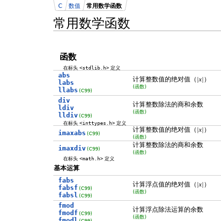
C
数值
常用数学函数
常用数学函数
函数
在标头
<stdlib.h>
定义
abs
计算整数值的绝对值（
）
|x|
labs
(函数)
llabs
(C99)
div
计算整数除法的商和余数
ldiv
(函数)
lldiv
(C99)
在标头
<inttypes.h>
定义
计算整数值的绝对值（
）
|x|
imaxabs
(C99)
(函数)
计算整数除法的商和余数
imaxdiv
(C99)
(函数)
在标头
<math.h>
定义
基本运算
fabs
计算浮点值的绝对值（
）
|x|
fabsf
(C99)
(函数)
fabsl
(C99)
fmod
计算浮点除法运算的余数
fmodf
(C99)
(函数)
fmodl
(C99)