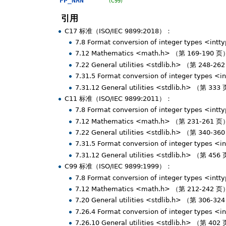
FP_NAN
(C99)
引用
C17 标准（ISO/IEC 9899:2018）：
7.8 Format conversion of integer types <in
7.12 Mathematics <math.h> （第 169-190 页
7.22 General utilities <stdlib.h> （第 248-2
7.31.5 Format conversion of integer types 
7.31.12 General utilities <stdlib.h> （第 333
C11 标准（ISO/IEC 9899:2011）：
7.8 Format conversion of integer types <in
7.12 Mathematics <math.h> （第 231-261 页
7.22 General utilities <stdlib.h> （第 340-3
7.31.5 Format conversion of integer types 
7.31.12 General utilities <stdlib.h> （第 456
C99 标准（ISO/IEC 9899:1999）：
7.8 Format conversion of integer types <in
7.12 Mathematics <math.h> （第 212-242 页
7.20 General utilities <stdlib.h> （第 306-3
7.26.4 Format conversion of integer types 
7.26.10 General utilities <stdlib.h> （第 402