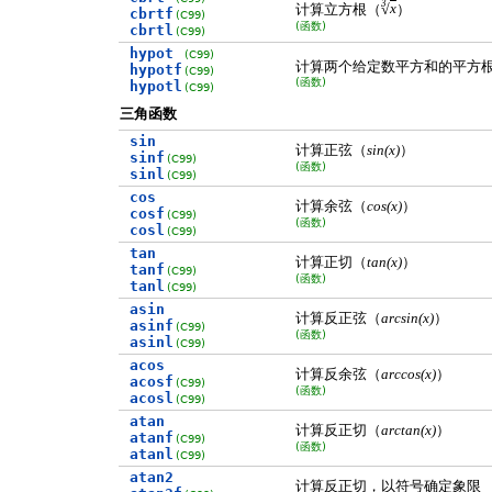
3
√
计算立方根（
）
x
cbrtf
(C99)
(函数)
cbrtl
(C99)
hypot
(C99)
计算两个给定数平方和的平方
hypotf
(C99)
(函数)
hypotl
(C99)
三角函数
sin
计算正弦（
）
sin(x)
sinf
(C99)
(函数)
sinl
(C99)
cos
计算余弦（
）
cos(x)
cosf
(C99)
(函数)
cosl
(C99)
tan
计算正切（
）
tan(x)
tanf
(C99)
(函数)
tanl
(C99)
asin
计算反正弦（
）
arcsin(x)
asinf
(C99)
(函数)
asinl
(C99)
acos
计算反余弦（
）
arccos(x)
acosf
(C99)
(函数)
acosl
(C99)
atan
计算反正切（
）
arctan(x)
atanf
(C99)
(函数)
atanl
(C99)
atan2
计算反正切，以符号确定象限