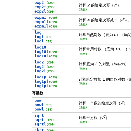
exp2
(C99)
x
计算
2
的给定次幂（
）
2
exp2f
(C99)
(函数)
exp2l
(C99)
expm1
(C99)
x
计算
e
的给定次幂减一（
e
-1
expm1f
(C99)
(函数)
expm1l
(C99)
log
计算自然对数（底为
e
）（
ln(x
logf
(C99)
(函数)
logl
(C99)
log10
计算常用对数 （底为
10
）（
lo
log10f
(C99)
(函数)
log10l
(C99)
log2
(C99)
计算底为
2
的对数（
）
log
(x)
2
log2f
(C99)
(函数)
log2l
(C99)
log1p
(C99)
计算给定数加 1 的自然对数（
log1pf
(C99)
(函数)
log1pl
(C99)
幂函数
pow
y
计算一个数的给定次幂（
）
x
powf
(C99)
(函数)
powl
(C99)
sqrt
√
计算平方根（
）
x
sqrtf
(C99)
(函数)
sqrtl
(C99)
cbrt
(C99)