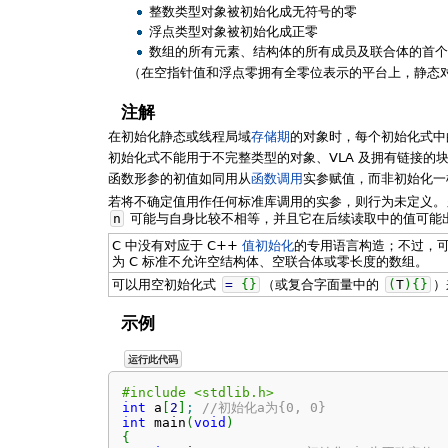
整数类型对象被初始化成无符号的零
浮点类型对象被初始化成正零
数组的所有元素、结构体的所有成员及联合体的首个
（在空指针值和浮点零拥有全零位表示的平台上，静态对象
注解
在初始化静态或线程局域
存储期
的对象时，每个初始化式
初始化式不能用于不完整类型的对象、VLA 及拥有链接的
函数形参的初值如同用从
函数调用
实参赋值，而非初始化一
若将不确定值用作任何标准库调用的实参，则行为未定义。
n
可能与自身比较不相等，并且它在后续读取中的值可能
C 中没有对应于 C++
值初始化
的专用语言构造；不过，
为 C 标准不允许空结构体、空联合体或零长度的数组。
可以用空初始化式
=
{
}
（或复合字面量中的
(
T
)
{
}
）
示例
运行此代码
#include <stdlib.h>
int
 a
[
2
]
;
//初始化a为{0, 0}
int
 main
(
void
)
{