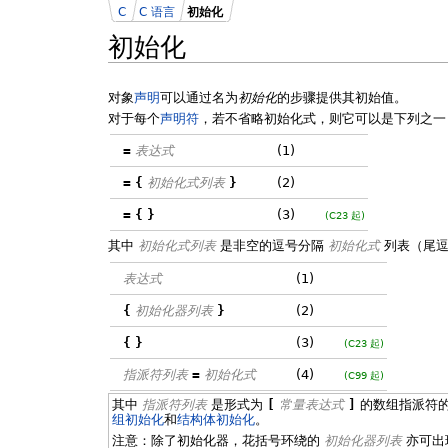
C
C 语言
初始化
初始化
对象
声明
可以通过名为
初始化
的步骤提供其初始值。
对于每个
声明符
，若不省略初始化式，则它可以是下列之一
=
表达式
(1)
=
{
初始化式列表
}
(2)
=
{
}
(3)
(C23 起)
其中
初始化式列表
是非空的逗号分隔
初始化式
列表（尾逗
表达式
(1)
{
初始化器列表
}
(2)
{
}
(3)
(C23 起)
指派符列表
=
初始化式
(4)
(C99 起)
其中
指派符列表
是形式为
[
常量表达式
]
的数组指派符
组初始化
和
结构体初始化
。
注意：除了初始化器，花括号环绕的
初始化器列表
亦可出