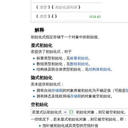
(
类型
)
{
初始化器列表
}
(
类型
)
{
}
(C23 起)
解释
初始化式指定存储于一个对象中的初始值。
显式初始化
若提供了初始化式，对于
标量类型初始化，见
标量初始化
。
数组类型初始化，见
数组初始化
。
结构体及联合体类型初始化，见
结构体初始化
。
隐式初始化
若未提供初始化式：
拥有自动
存储期
的对象将被初始化为不确定值（可能是
拥有静态及线程局域
存储期
的对象被空初始化。
空初始化
若显式以初始化式
=
{
}
初始化对象，则它被空初始化。
一些情况下，若未显式初始化对象，则它被空初始化，即：
指针被初始化成其类型的空指针值