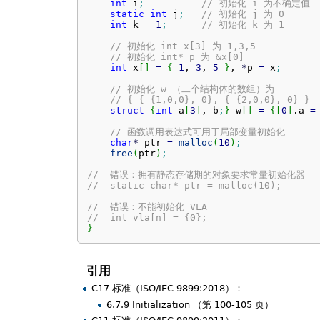
int
 i
;
// 初始化 i 为不确定值
static
int
 j
;
// 初始化 j 为 0
int
 k 
=
1
;
// 初始化 k 为 1
// 初始化 int x[3] 为 1,3,5
// 初始化 int* p 为 &x[0]
int
 x
[
]
=
{
1
, 
3
, 
5
}
, 
*
p 
=
 x
;
// 初始化 w （二个结构体的数组）为
// { { {1,0,0}, 0}, { {2,0,0}, 0} }
struct
{
int
 a
[
3
]
, b
;
}
 w
[
]
=
{
[
0
]
.
a
=
// 函数调用表达式可用于局部变量初始化
char
*
 ptr 
=
malloc
(
10
)
;
free
(
ptr
)
;
//  错误：拥有静态存储期的对象要求常量初始化器
//  static char* ptr = malloc(10);
//  错误：不能初始化 VLA
//  int vla[n] = {0};
}
引用
C17 标准（ISO/IEC 9899:2018）：
6.7.9 Initialization （第 100-105 页）