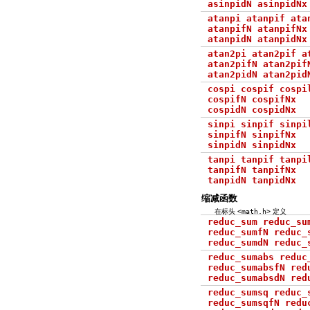
asinpidN asinpidNx
atanpi atanpif ata
atanpifN atanpifNx
atanpidN atanpidNx
atan2pi atan2pif a
atan2pifN atan2pif
atan2pidN atan2pid
cospi cospif cospi
cospifN cospifNx
cospidN cospidNx
sinpi sinpif sinpi
sinpifN sinpifNx
sinpidN sinpidNx
tanpi tanpif tanpi
tanpifN tanpifNx
tanpidN tanpidNx
缩减函数
在标头
<math.h>
定义
reduc_sum reduc_su
reduc_sumfN reduc_
reduc_sumdN reduc_
reduc_sumabs reduc
reduc_sumabsfN red
reduc_sumabsdN red
reduc_sumsq reduc_
reduc_sumsqfN redu