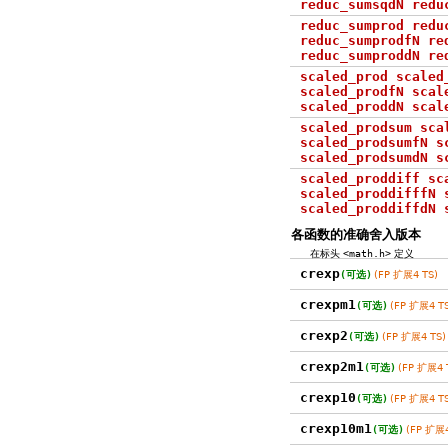
reduc_sumsqdN redu
reduc_sumprod redu
reduc_sumprodfN re
reduc_sumproddN re
scaled_prod scaled
scaled_prodfN scal
scaled_proddN scal
scaled_prodsum sca
scaled_prodsumfN s
scaled_prodsumdN s
scaled_proddiff sc
scaled_proddifffN 
scaled_proddiffdN 
各函数的准确舍入版本
在标头
<math.h>
定义
crexp
(可选)
(FP 扩展4 TS)
crexpm1
(可选)
(FP 扩展4 TS
crexp2
(可选)
(FP 扩展4 TS)
crexp2m1
(可选)
(FP 扩展4 
crexp10
(可选)
(FP 扩展4 TS
crexp10m1
(可选)
(FP 扩展4