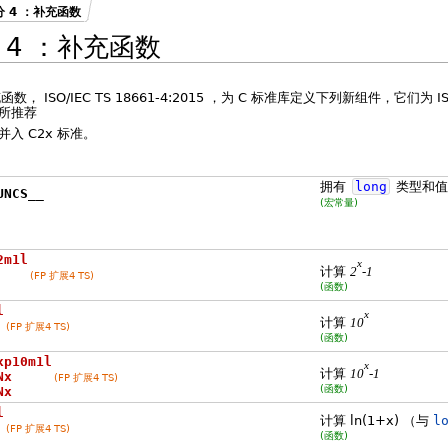
 4 ：补充函数
 4 ：补充函数
数， ISO/IEC TS 18661-4:2015 ，为 C 标准库定义下列新组件，它们为 ISO/I
）所推荐
入 C2x 标准。
拥有
long
类型和
UNCS__
(宏常量)
2m1l
x
计算
2
-1
(FP 扩展4 TS)
(函数)
l
x
计算
10
(FP 扩展4 TS)
(函数)
xp10m1l
x
计算
10
-1
Nx
(FP 扩展4 TS)
(函数)
Nx
l
计算 ln(1+x) （与
l
(FP 扩展4 TS)
(函数)