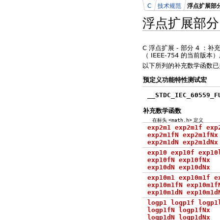
C
技术规范
浮点扩展部分
浮点扩展部分
C 浮点扩展 - 部分 4 ：补充函
（ IEEE-754 的当前版本
以下所列的补充数学函数已并
预定义功能特性测试宏
__STDC_IEC_60559_F
补充数学函数
在标头
<math.h>
定义
exp2m1 exp2m1f exp
exp2m1fN exp2m1fNx
exp2m1dN exp2m1dNx
exp10 exp10f exp10
exp10fN exp10fNx
exp10dN exp10dNx
exp10m1 exp10m1f e
exp10m1fN exp10m1f
exp10m1dN exp10m1d
logp1 logp1f logp1
logp1fN logp1fNx
logp1dN logp1dNx