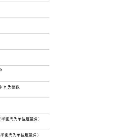
/n
中 n 为整数
π （以半圆周为单位度量角）
π （以半圆周为单位度量角）