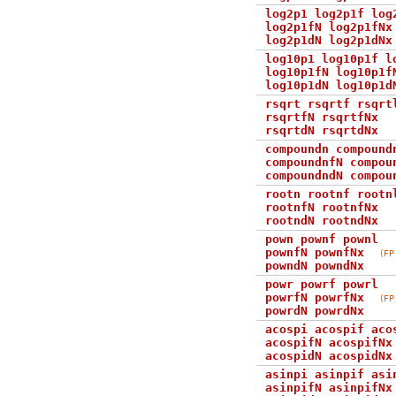
log2p1 log2p1f log
log2p1fN log2p1fNx
log2p1dN log2p1dNx
log10p1 log10p1f l
log10p1fN log10p1f
log10p1dN log10p1d
rsqrt rsqrtf rsqrt
rsqrtfN rsqrtfNx
rsqrtdN rsqrtdNx
compoundn compound
compoundnfN compou
compoundndN compou
rootn rootnf rootn
rootnfN rootnfNx
rootndN rootndNx
pown pownf pownl
pownfN pownfNx
(FP
powndN powndNx
powr powrf powrl
powrfN powrfNx
(FP
powrdN powrdNx
acospi acospif aco
acospifN acospifNx
acospidN acospidNx
asinpi asinpif asi
asinpifN asinpifNx