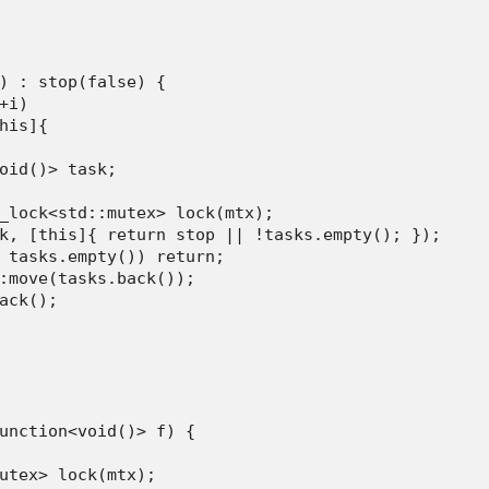
) : stop(false) {

i)

his]{

oid()> task;

_lock<std::mutex> lock(mtx);

k, [this]{ return stop || !tasks.empty(); });

 tasks.empty()) return;

:move(tasks.back());

ack();

unction<void()> f) {

utex> lock(mtx);
