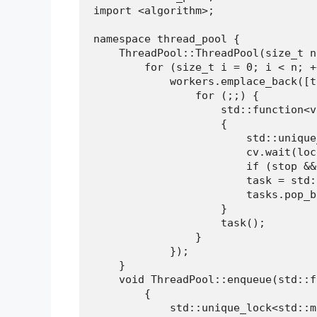
import <algorithm>;

namespace thread_pool {

    ThreadPool::ThreadPool(size_t n
        for (size_t i = 0; i < n; ++
            workers.emplace_back([t
                for (;;) {

                    std::function<v
                    {

                        std::unique
                        cv.wait(loc
                        if (stop &&
                        task = std:
                        tasks.pop_b
                    }

                    task();

                }

            });

    }

    void ThreadPool::enqueue(std::f
        {

            std::unique_lock<std::m