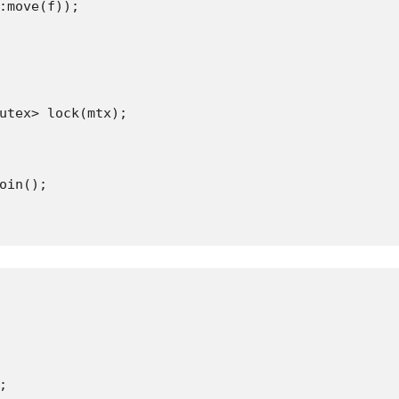
:move(f));

utex> lock(mtx);

oin();


