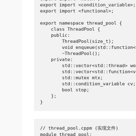
export import <condition_variable>;

export import <functional>;

export namespace thread_pool {

    class ThreadPool {

    public:

        ThreadPool(size_t);

        void enqueue(std::function<
        ~ThreadPool();

    private:

        std::vector<std::thread> wo
        std::vector<std::function<v
        std::mutex mtx;

        std::condition_variable cv;

        bool stop;

    };

}
// thread_pool.cppm (实现文件)

module thread_pool;
