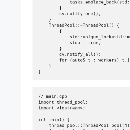
            tasks.emplace_back(std:
        }

        cv.notify_one();

    }

    ThreadPool::~ThreadPool() {

        {

            std::unique_lock<std::m
            stop = true;

        }

        cv.notify_all();

        for (auto& t : workers) t.j
    }

}
// main.cpp

import thread_pool;

import <iostream>;

int main() {

    thread_pool::ThreadPool pool(4);