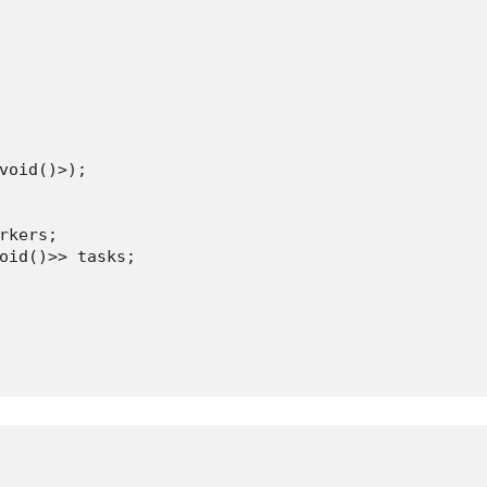
void()>);

rkers;

oid()>> tasks;
