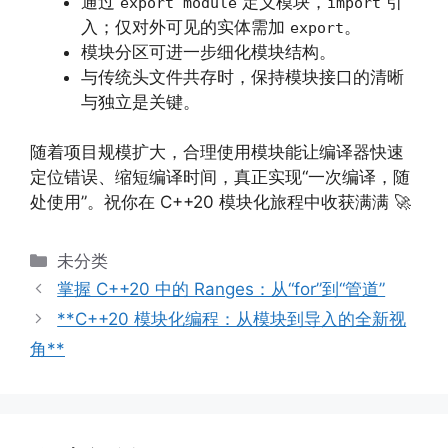
通过
定义模块，
引
export module
import
入；仅对外可见的实体需加
。
export
模块分区可进一步细化模块结构。
与传统头文件共存时，保持模块接口的清晰
与独立是关键。
随着项目规模扩大，合理使用模块能让编译器快速
定位错误、缩短编译时间，真正实现“一次编译，随
处使用”。祝你在 C++20 模块化旅程中收获满满 🚀
分
未分类
类
掌握 C++20 中的 Ranges：从“for”到“管道”
**C++20 模块化编程：从模块到导入的全新视
角**