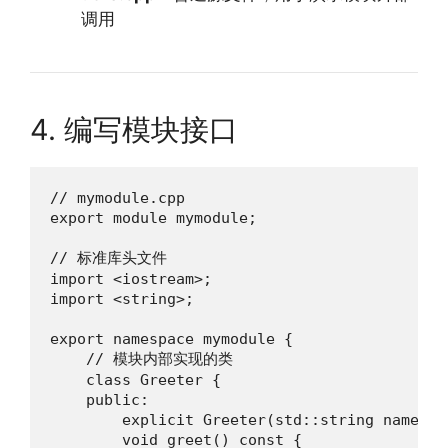
调用
4. 编写模块接口
// mymodule.cpp

export module mymodule;

// 标准库头文件

import <iostream>;

import <string>;

export namespace mymodule {

    // 模块内部实现的类

    class Greeter {

    public:

        explicit Greeter(std::string name) :
        void greet() const {
