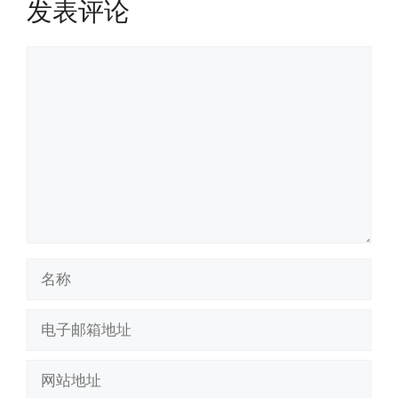
发表评论
评
论
名
称
电
子
邮
网
箱
站