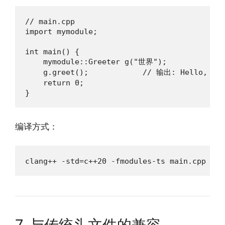
// main.cpp

import mymodule;

int main() {

    mymodule::Greeter g("世界");

    g.greet();            // 输出: Hello, 世界
    return 0;

}
编译方式：
clang++ -std=c++20 -fmodules-ts main.cpp mym
7. 与传统头文件的兼容