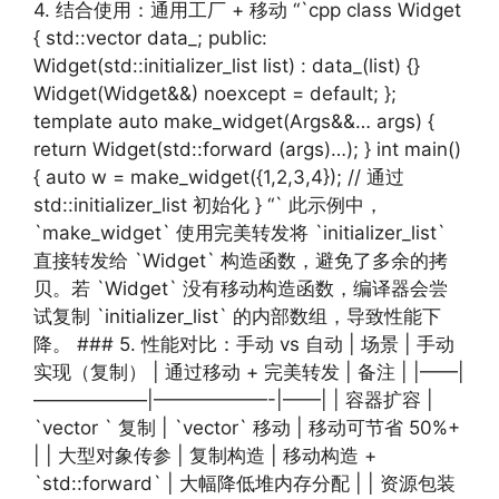
4. 结合使用：通用工厂 + 移动 “`cpp class Widget
{ std::vector data_; public:
Widget(std::initializer_list list) : data_(list) {}
Widget(Widget&&) noexcept = default; };
template auto make_widget(Args&&… args) {
return Widget(std::forward (args)…); } int main()
{ auto w = make_widget({1,2,3,4}); // 通过
std::initializer_list 初始化 } “` 此示例中，
`make_widget` 使用完美转发将 `initializer_list`
直接转发给 `Widget` 构造函数，避免了多余的拷
贝。若 `Widget` 没有移动构造函数，编译器会尝
试复制 `initializer_list` 的内部数组，导致性能下
降。 ### 5. 性能对比：手动 vs 自动 | 场景 | 手动
实现（复制） | 通过移动 + 完美转发 | 备注 | |——|
——————|——————-|——| | 容器扩容 |
`vector ` 复制 | `vector` 移动 | 移动可节省 50%+
| | 大型对象传参 | 复制构造 | 移动构造 +
`std::forward` | 大幅降低堆内存分配 | | 资源包装