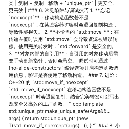
类 | 复制 + 复制 | 移动 + `unique_ptr` | 更安全、
更高效 | ### 6. 常见陷阱与调试技巧 1. **忘记
`noexcept`**：移动构造函数若不是
`noexcept`，在某些容器扩容时会退回复制构造，
导致性能损失。 2. **不恰当的 `std::move`**：在
传递左值时误用 `std::move` 会导致资源被错误转
移。使用完美转发时，`std::forward` 是安全的。
3. **对象内部的自引用**：自引用的对象移动后需
要手动更新指针，否则会悬空。 调试时可通过 `-
fno-elide-constructors` 编译选项开启构造函数调
用信息，验证是否使用了移动构造。 ### 7. 进阶：
C++20 的 `std::move_if_noexcept`
`std::move_if_noexcept` 在移动构造函数不是
`noexcept` 时会退回复制。结合完美转发可以写出
既安全又高效的工厂函数。 “`cpp template
std::unique_ptr make_unique_safe(Args&&…
args) { return std::unique_ptr (new
T(std::move_if_noexcept(args)…)); } “` ### 8. 小