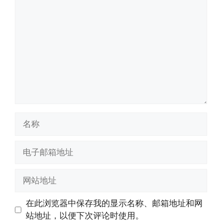
论
名
称
电
子
邮
网
箱
站
地
地
在此浏览器中保存我的显示名称、邮箱地址和网
址
址
站地址，以便下次评论时使用。