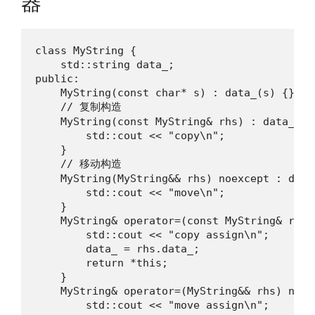
器
class MyString {

    std::string data_;

public:

    MyString(const char* s) : data_(s) {}

    // 复制构造

    MyString(const MyString& rhs) : data_(rhs
        std::cout << "copy\n";

    }

    // 移动构造

    MyString(MyString&& rhs) noexcept : data
        std::cout << "move\n";

    }

    MyString& operator=(const MyString& rhs) 
        std::cout << "copy assign\n";

        data_ = rhs.data_;

        return *this;

    }

    MyString& operator=(MyString&& rhs) noexc
        std::cout << "move assign\n";
