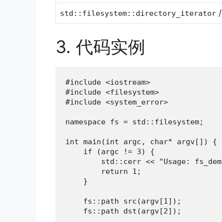
std::filesystem::directory_iterator
3. 代码实例
#include <iostream>

#include <filesystem>

#include <system_error>

namespace fs = std::filesystem;

int main(int argc, char* argv[]) {

    if (argc != 3) {

        std::cerr << "Usage: fs_dem
        return 1;

    }

    fs::path src(argv[1]);

    fs::path dst(argv[2]);
