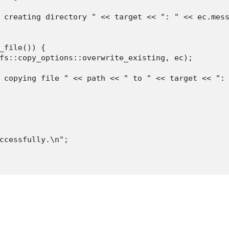
 creating directory " << target << ": " << ec.mess
_file()) {

fs::copy_options::overwrite_existing, ec);

 copying file " << path << " to " << target << ": 
ccessfully.\n";
