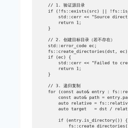
    // 1. 验证源目录

    if (!fs::exists(src) || !fs::is
        std::cerr << "Source direct
        return 1;

    }

    // 2. 创建目标目录（若不存在）

    std::error_code ec;

    fs::create_directories(dst, ec);
    if (ec) {

        std::cerr << "Failed to cre
        return 1;

    }

    // 3. 递归复制

    for (const auto& entry : fs::re
        const auto& path = entry.pa
        auto relative = fs::relativ
        auto target   = dst / relati
        if (entry.is_directory()) {

            fs::create_directories(