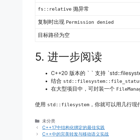
抛异常
fs::relative
复制时出现
Permission denied
目标路径为空
5. 进一步阅读
C++20 版本的 ` ` 支持 `std::filesy
结合
std::filesystem::file_statu
在大型项目中，可封装一个
FileMana
使用
，你就可以用几行现代
std::filesystem
分
未分类
类
C++17中结构化绑定的最佳实践
C++中的完美转发与移动语义实战