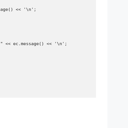
age() << '\n';

" << ec.message() << '\n';
