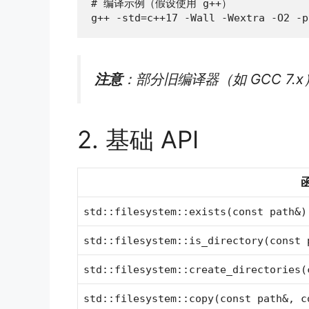
# 编译示例（假设使用 g++）

g++ -std=c++17 -Wall -Wextra -O2 -p
注意
：部分旧编译器（如 GCC 7.
2. 基础 API
std::filesystem::exists(const path&)
std::filesystem::is_directory(const 
std::filesystem::create_directories(
std::filesystem::copy(const path&, c