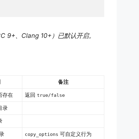
9+、Clang 10+）已默认开启。
明
备注
否存在
返回
true/false
目录
录
录
可自定义行为
copy_options