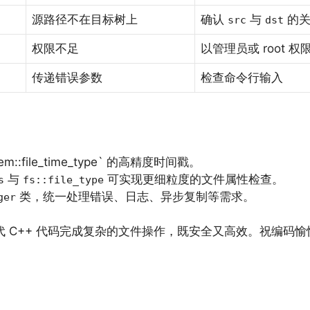
源路径不在目标树上
确认
与
的关
src
dst
权限不足
以管理员或 root
传递错误参数
检查命令行输入
stem::file_time_type` 的高精度时间戳。
与
可实现更细粒度的文件属性检查。
s
fs::file_type
类，统一处理错误、日志、异步复制等需求。
ger
 C++ 代码完成复杂的文件操作，既安全又高效。祝编码愉