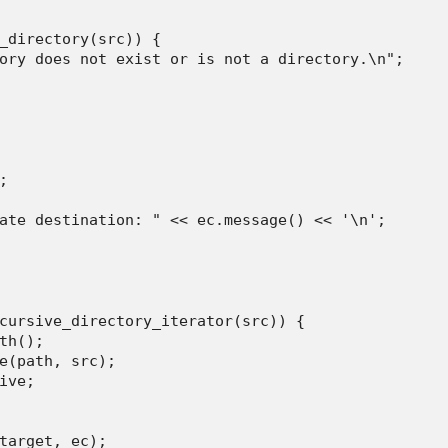
_directory(src)) {

ory does not exist or is not a directory.\n";



ate destination: " << ec.message() << '\n';

cursive_directory_iterator(src)) {

th();

e(path, src);

ve;

target, ec);
