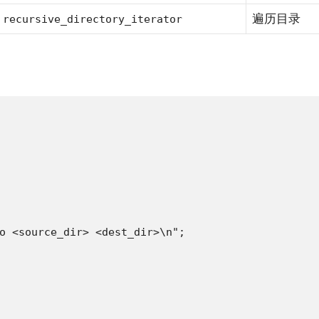
/
遍历目录
recursive_directory_iterator
o <source_dir> <dest_dir>\n";
