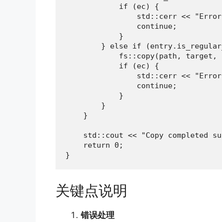
            if (ec) {

                std::cerr << "Error
                continue;

            }

        } else if (entry.is_regular
            fs::copy(path, target, 
            if (ec) {

                std::cerr << "Error
                continue;

            }

        }

    }

    std::cout << "Copy completed su
    return 0;

}
关键点说明
错误处理