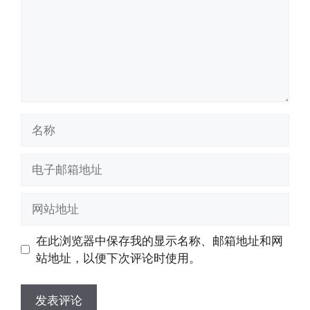
名
称
电
子
邮
网
箱
站
地
地
在此浏览器中保存我的显示名称、邮箱地址和网
址
址
站地址，以便下次评论时使用。