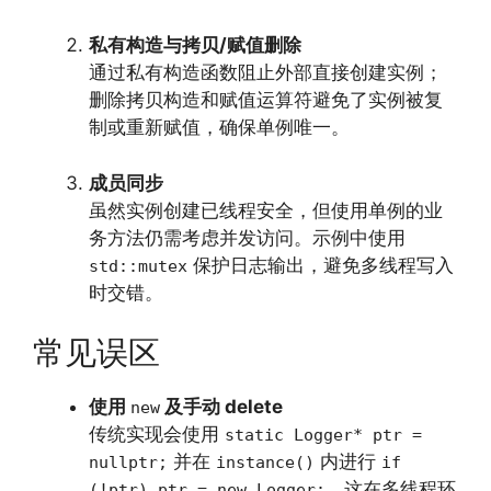
私有构造与拷贝/赋值删除
通过私有构造函数阻止外部直接创建实例；
删除拷贝构造和赋值运算符避免了实例被复
制或重新赋值，确保单例唯一。
成员同步
虽然实例创建已线程安全，但使用单例的业
务方法仍需考虑并发访问。示例中使用
保护日志输出，避免多线程写入
std::mutex
时交错。
常见误区
使用
及手动 delete
new
传统实现会使用
static Logger* ptr =
并在
内进行
nullptr;
instance()
if
。这在多线程环
(!ptr) ptr = new Logger;