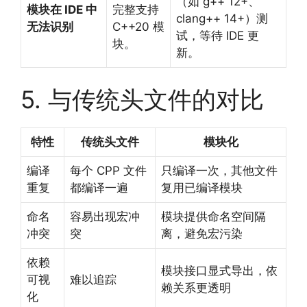
（如 g++ 12+、
模块在 IDE 中
完整支持
clang++ 14+）测
无法识别
C++20 模
试，等待 IDE 更
块。
新。
5. 与传统头文件的对比
特性
传统头文件
模块化
编译
每个 CPP 文件
只编译一次，其他文件
重复
都编译一遍
复用已编译模块
命名
容易出现宏冲
模块提供命名空间隔
冲突
突
离，避免宏污染
依赖
模块接口显式导出，依
可视
难以追踪
赖关系更透明
化