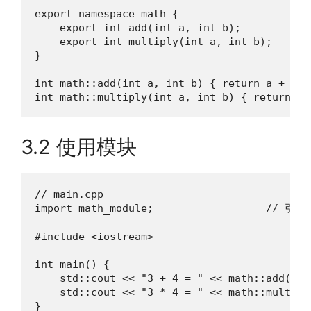
export namespace math {

    export int add(int a, int b);

    export int multiply(int a, int b);

}

int math::add(int a, int b) { return a + b; }
int math::multiply(int a, int b) { return a 
3.2 使用模块
// main.cpp

import math_module;                  // 引入
#include <iostream>

int main() {

    std::cout << "3 + 4 = " << math::add(3, 4
    std::cout << "3 * 4 = " << math::multipl
}