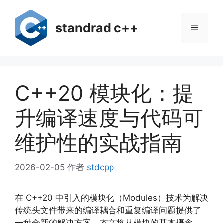
跳
至
standrad c++
菜
内
容
单
C++20 模块化：提
升编译速度与代码可
维护性的实战指南
2026-02-05
作者
stdcpp
在 C++20 中引入的模块化（Modules）技术为解决
传统头文件带来的编译耦合和重复编译问题提供了
一种全新的解决方案。本文将从模块的基本概念、