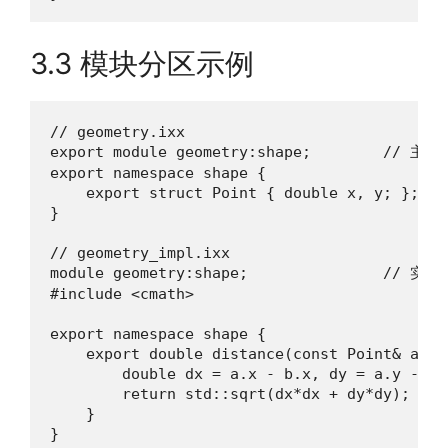
3.3 模块分区示例
// geometry.ixx

export module geometry:shape;        // 主模
export namespace shape {

    export struct Point { double x, y; };

}

// geometry_impl.ixx

module geometry:shape;               // 实现
#include <cmath>

export namespace shape {

    export double distance(const Point& a, c
        double dx = a.x - b.x, dy = a.y - b.y
        return std::sqrt(dx*dx + dy*dy);

    }

}