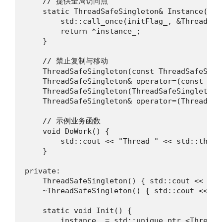
    // 提供全局访问点

    static ThreadSafeSingleton& Instance() {

        std::call_once(initFlag_, &ThreadSaf
        return *instance_;

    }

    // 禁止复制与移动

    ThreadSafeSingleton(const ThreadSafeSing
    ThreadSafeSingleton& operator=(const Thr
    ThreadSafeSingleton(ThreadSafeSingleton&&
    ThreadSafeSingleton& operator=(ThreadSaf
    // 示例业务函数

    void DoWork() {

        std::cout << "Thread " << std::this_
    }

private:

    ThreadSafeSingleton() { std::cout << "Si
    ~ThreadSafeSingleton() { std::cout << "S
    static void Init() {

        instance_ = std::unique_ptr <ThreadS