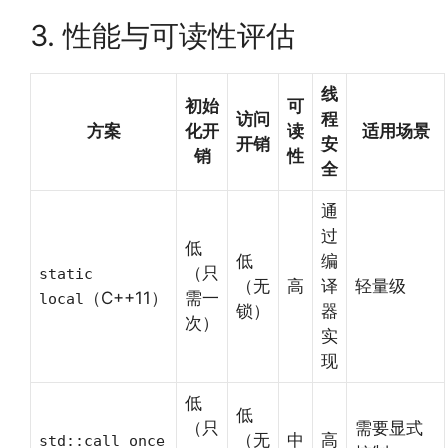
3. 性能与可读性评估
线
初始
可
访问
程
方案
化开
读
适用场景
开销
安
销
性
全
通
过
低
低
编
（只
static
（无
高
译
轻量级
（C++11）
需一
local
锁）
器
次）
实
现
低
低
（只
需要显式
（无
中
高
std::call_once