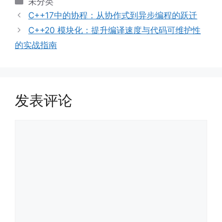
分
未分类
类
C++17中的协程：从协作式到异步编程的跃迁
C++20 模块化：提升编译速度与代码可维护性
的实战指南
发表评论
评
论