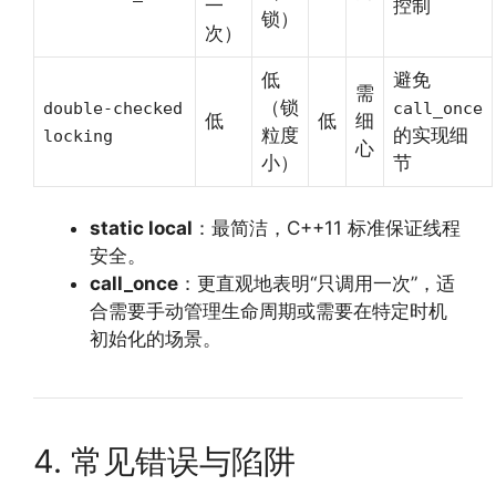
一
控制
锁）
次）
低
避免
需
（锁
double-checked
call_once
低
低
细
粒度
的实现细
locking
心
小）
节
static local
：最简洁，C++11 标准保证线程
安全。
call_once
：更直观地表明“只调用一次”，适
合需要手动管理生命周期或需要在特定时机
初始化的场景。
4. 常见错误与陷阱