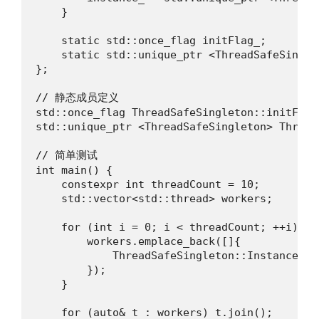
    }

    static std::once_flag initFlag_;

    static std::unique_ptr <ThreadSafeSingle
};

// 静态成员定义

std::once_flag ThreadSafeSingleton::initFlag_
std::unique_ptr <ThreadSafeSingleton> Thread
// 简单测试

int main() {

    constexpr int threadCount = 10;

    std::vector<std::thread> workers;

    for (int i = 0; i < threadCount; ++i) {

        workers.emplace_back([]{

            ThreadSafeSingleton::Instance().D
        });

    }

    for (auto& t : workers) t.join();
