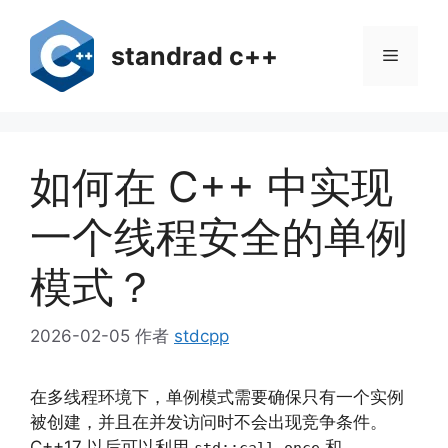
跳
至
standrad c++
菜
内
容
单
如何在 C++ 中实现
一个线程安全的单例
模式？
2026-02-05
作者
stdcpp
在多线程环境下，单例模式需要确保只有一个实例
被创建，并且在并发访问时不会出现竞争条件。
C++17 以后可以利用
和
std::call_once