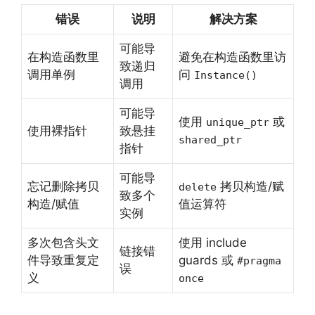
错误
说明
解决方案
可能导
在构造函数里
避免在构造函数里访
致递归
调用单例
问
Instance()
调用
可能导
使用
或
unique_ptr
使用裸指针
致悬挂
shared_ptr
指针
可能导
忘记删除拷贝
拷贝构造/赋
delete
致多个
构造/赋值
值运算符
实例
多次包含头文
使用 include
链接错
件导致重复定
guards 或
#pragma
误
义
once